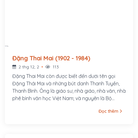
Đặng Thai Mai (1902 - 1984)
2 thg 12, 2
113
Đặng Thai Mai còn được biết đến dưới tên gọi
Đặng Thái Mai và những bút danh Thanh Tuyền,
Thanh Bình. Ông là giáo sư, nhà giáo, nhà văn, nhà
phê bình văn học Việt Nam; và nguyên là Bộ
trưởng Bộ Giáo dục, Viện trưởng đầu tiên của
Đọc thêm
Viện Văn học Việt Nam. Ông sinh năm 1902 tại
làng Lương Điền (nay là Thanh Xuân), huyện
Thanh Chương, tỉnh Nghệ An trong một gia đình
nho học. Thân phụ ông là Đặng Nguyên Cẩn, đỗ