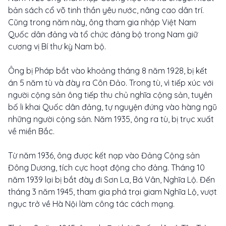
bản sách cổ võ tinh thần yêu nước, nâng cao dân trí.
Cũng trong năm này, ông tham gia nhập Việt Nam
Quốc dân đảng và tổ chức đảng bộ trong Nam giữ
cương vị Bí thư kỳ Nam bộ.
Ông bị Pháp bắt vào khoảng tháng 8 năm 1928, bị kết
án 5 năm tù và đày ra Côn Đảo. Trong tù, vì tiếp xúc với
người cộng sản ông tiếp thu chủ nghĩa cộng sản, tuyên
bố li khai Quốc dân đảng, tự nguyện đứng vào hàng ngũ
những người cộng sản. Năm 1935, ông ra tù, bị trục xuất
về miền Bắc.
Từ năm 1936, ông được kết nạp vào Đảng Cộng sản
Đông Dương, tích cực hoạt động cho đảng. Tháng 10
năm 1939 lại bị bắt đày đi Sơn La, Bá Vân, Nghĩa Lộ. Đến
tháng 3 năm 1945, tham gia phá trại giam Nghĩa Lộ, vượt
ngục trở về Hà Nội làm công tác cách mạng.