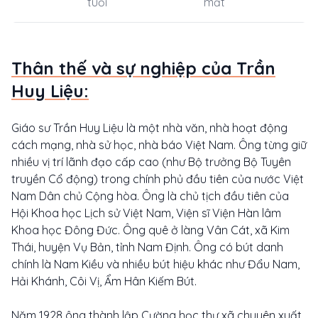
tuổi
mất
Thân thế và sự nghiệp của Trần
Huy Liệu:
Giáo sư Trần Huy Liệu là một nhà văn, nhà hoạt động
cách mạng, nhà sử học, nhà báo Việt Nam. Ông từng giữ
nhiều vị trí lãnh đạo cấp cao (như Bộ trưởng Bộ Tuyên
truyền Cổ động) trong chính phủ đầu tiên của nước Việt
Nam Dân chủ Cộng hòa. Ông là chủ tịch đầu tiên của
Hội Khoa học Lịch sử Việt Nam, Viện sĩ Viện Hàn lâm
Khoa học Đông Đức. Ông quê ở làng Vân Cát, xã Kim
Thái, huyện Vụ Bản, tỉnh Nam Định. Ông có bút danh
chính là Nam Kiều và nhiều bút hiệu khác như Đẩu Nam,
Hải Khánh, Côi Vị, Ẩm Hân Kiếm Bút.
Năm 1928 ông thành lập Cường học thư xã chuyên xuất