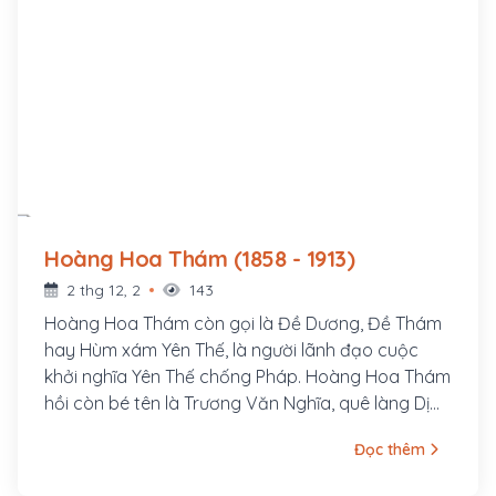
Hoàng Hoa Thám (1858 - 1913)
2 thg 12, 2
143
Hoàng Hoa Thám còn gọi là Đề Dương, Đề Thám
hay Hùm xám Yên Thế, là người lãnh đạo cuộc
khởi nghĩa Yên Thế chống Pháp. Hoàng Hoa Thám
hồi còn bé tên là Trương Văn Nghĩa, quê làng Dị
Chế, huyện Tiên Lữ, tỉnh Hưng Yên, bố là Trương
Đọc thêm
Văn Thận và mẹ là Lương Thị Minh. Sinh thời, bố
mẹ Hoàng Hoa Thám đều là những người rất