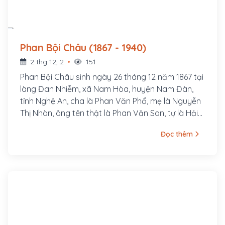
Phan Bội Châu (1867 - 1940)
2 thg 12, 2
151
Phan Bội Châu sinh ngày 26 tháng 12 năm 1867 tại
làng Đan Nhiễm, xã Nam Hòa, huyện Nam Đàn,
tỉnh Nghệ An, cha là Phan Văn Phổ, mẹ là Nguyễn
Thị Nhàn, ông tên thật là Phan Văn San, tự là Hải
Thu, bút hiệu là Sào Nam, Thị Hán, Độc Tỉnh Tử,
Đọc thêm
Việt Điểu, Hãn Mãn Tử, v.v...Ông là một danh sĩ và
là nhà cách mạng Việt Nam, hoạt động trong thời
kỳ Pháp thuộc. Ông đã thành lập phong trào Duy
Tân Hội và khởi xướng phong trào Đông Du.