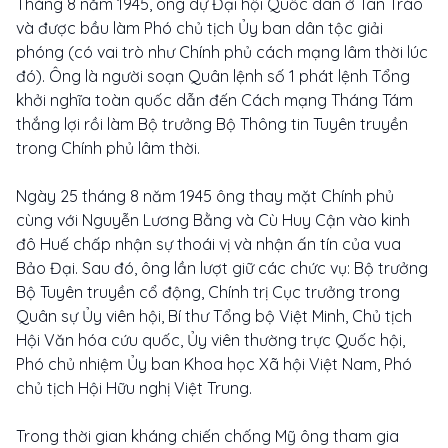
Tháng 8 năm 1945, ông dự Đại hội Quốc dân ở Tân Trào
và được bầu làm Phó chủ tịch Ủy ban dân tộc giải
phóng (có vai trò như Chính phủ cách mạng lâm thời lúc
đó). Ông là người soạn Quân lệnh số 1 phát lệnh Tổng
khởi nghĩa toàn quốc dẫn đến Cách mạng Tháng Tám
thắng lợi rồi làm Bộ trưởng Bộ Thông tin Tuyên truyền
trong Chính phủ lâm thời.
Ngày 25 tháng 8 năm 1945 ông thay mặt Chính phủ
cùng với Nguyễn Lương Bằng và Cù Huy Cận vào kinh
đô Huế chấp nhận sự thoái vị và nhận ấn tín của vua
Bảo Đại. Sau đó, ông lần lượt giữ các chức vụ: Bộ trưởng
Bộ Tuyên truyền cổ động, Chính trị Cục trưởng trong
Quân sự Ủy viên hội, Bí thư Tổng bộ Việt Minh, Chủ tịch
Hội Văn hóa cứu quốc, Ủy viên thường trực Quốc hội,
Phó chủ nhiệm Ủy ban Khoa học Xã hội Việt Nam, Phó
chủ tịch Hội Hữu nghị Việt Trung.
Trong thời gian kháng chiến chống Mỹ ông tham gia