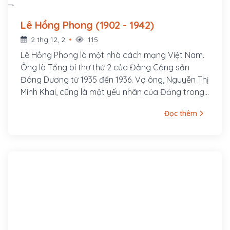
Lê Hồng Phong (1902 - 1942)
2 thg 12, 2
115
Lê Hồng Phong là một nhà cách mạng Việt Nam.
Ông là Tổng bí thư thứ 2 của Đảng Cộng sản
Đông Dương từ 1935 đến 1936. Vợ ông, Nguyễn Thị
Minh Khai, cũng là một yếu nhân của Đảng trong
thời kỳ đầu. Lê Hồng Phong sinh ngày 6 tháng 9
Đọc thêm
năm 1902 trong một gia đình nghèo thuộc xóm
Đông Cửa, thôn Đông Thông, tổng Thông Lạng,
nay là xã Hưng Thông, huyện Hưng Nguyên, tỉnh
Nghệ An. Từ nhỏ cuộc sống ông đã bập bênh
nhiều khó khăn. Song thân ông là ông Lê Huy
Quán và bà Phạm Thị Sau