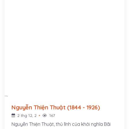
trò của tiến sĩ Vũ Tông Phan và tiến sĩ Nguyễn
Văn Lý - nhà giáo nổi tiếng ở Hà Nội lúc bấy giờ.
Nguyễn Thiện Thuật (1844 - 1926)
2 thg 12, 2
167
Nguyễn Thiện Thuật, thủ lĩnh của khởi nghĩa Bãi