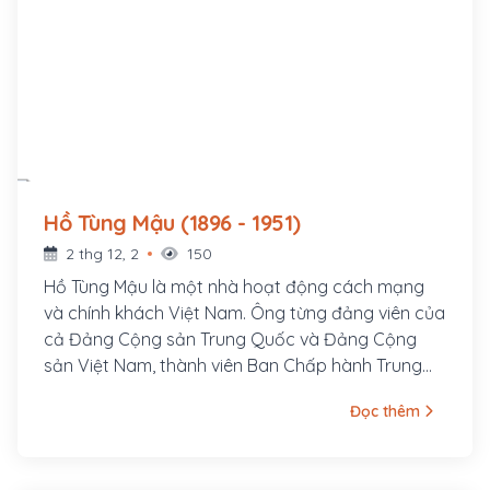
Hồ Tùng Mậu (1896 - 1951)
2 thg 12, 2
150
Hồ Tùng Mậu là một nhà hoạt động cách mạng
và chính khách Việt Nam. Ông từng đảng viên của
cả Đảng Cộng sản Trung Quốc và Đảng Cộng
sản Việt Nam, thành viên Ban Chấp hành Trung
ương Đảng Cộng sản Việt Nam, Tổng Thanh tra
Đọc thêm
Ban Thanh tra Chính phủ. Ông tên thật là Hồ Bá
Cự, sinh ngày 15 tháng 6 năm 1896 tại làng Quỳnh
Đôi, huyện Quỳnh Lưu, tỉnh Nghệ An. Cha ông là