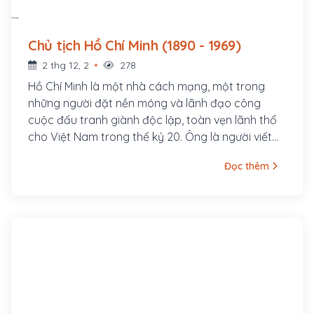
Chủ tịch Hồ Chí Minh (1890 - 1969)
2 thg 12, 2
278
Hồ Chí Minh là một nhà cách mạng, một trong
những người đặt nền móng và lãnh đạo công
cuộc đấu tranh giành độc lập, toàn vẹn lãnh thổ
cho Việt Nam trong thế kỷ 20. Ông là người viết
và đọc bản Tuyên ngôn Độc lập Việt Nam khai
Đọc thêm
sinh nước Việt Nam Dân chủ Cộng hòa ngày 2
tháng 9 năm 1945 tại quảng trường Ba Đình, Hà
Nội, là Chủ tịch nước Việt Nam Dân chủ Cộng hòa
trong thời gian 1945 – 1969, Chủ tịch Ban Chấp
hành Trung ương Đảng Lao động Việt Nam (nay
là Tổng bí thư) trong thời gian 1951 – 1969.