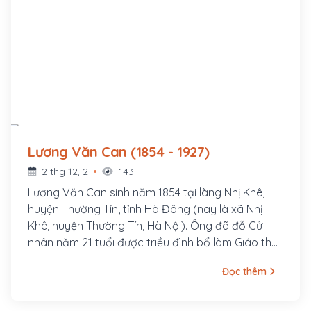
Lương Văn Can (1854 - 1927)
2 thg 12, 2
143
Lương Văn Can sinh năm 1854 tại làng Nhị Khê,
huyện Thường Tín, tỉnh Hà Đông (nay là xã Nhị
Khê, huyện Thường Tín, Hà Nội). Ông đã đỗ Cử
nhân năm 21 tuổi được triều đình bổ làm Giáo thụ
phủ Hoài Đức nhưng ông từ chối.
Đọc thêm