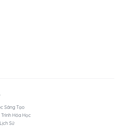
T
ục Sáng Tạo
 Trình Hóa Học
 Lịch Sử