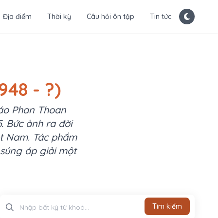
Địa điểm
Thời kỳ
Câu hỏi ôn tập
Tin tức
948 - ?)
báo Phan Thoan
. Bức ảnh ra đời
ệt Nam. Tác phẩm
súng áp giải một
Tìm kiếm
Tìm kiếm