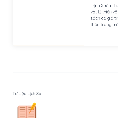
Trịnh Xuân Th
vật lý thiên v
sách có giá tr
thân trong mố
Phật giáo. Ông
một nhà hoạt 
nhiều giải thư
ông đang là gi
Kỳ.
Tư Liệu Lịch Sử