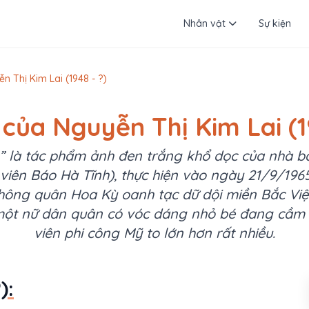
Nhân vật
Sự kiện
n Thị Kim Lai (1948 - ?)
 của Nguyễn Thị Kim Lai (1
ỏ” là tác phẩm ảnh đen trắng khổ dọc của nhà 
iên Báo Hà Tĩnh), thực hiện vào ngày 21/9/1965
không quân Hoa Kỳ oanh tạc dữ dội miền Bắc Vi
một nữ dân quân có vóc dáng nhỏ bé đang cầm 
viên phi công Mỹ to lớn hơn rất nhiều.
):