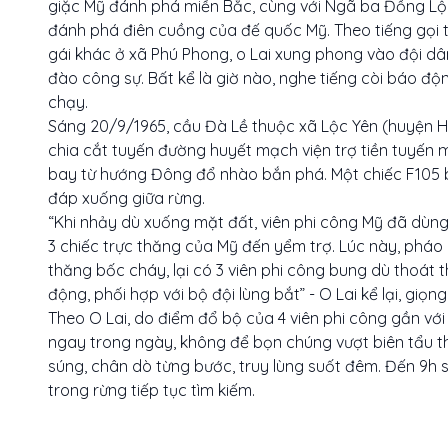
giặc Mỹ đánh phá miền Bắc, cùng với Ngã ba Đồng Lộc 
đánh phá điên cuồng của đế quốc Mỹ. Theo tiếng gọi t
gái khác ở xã Phú Phong, o Lai xung phong vào đội dâ
đào công sự. Bất kể là giờ nào, nghe tiếng còi báo đ
chạy.
Sáng 20/9/1965, cầu Đà Lề thuộc xã Lộc Yên (huyện 
chia cắt tuyến đường huyết mạch viện trợ tiền tuyến
bay từ hướng Đông đổ nhào bắn phá. Một chiếc F105 b
đáp xuống giữa rừng.
“Khi nhảy dù xuống mặt đất, viên phi công Mỹ đã dùng
3 chiếc trực thăng của Mỹ đến yểm trợ. Lúc này, pháo b
thăng bốc cháy, lại có 3 viên phi công bung dù thoát 
động, phối hợp với bộ đội lùng bắt” - O Lai kể lại, giọn
Theo O Lai, do điểm đổ bộ của 4 viên phi công gần với
ngay trong ngày, không để bọn chúng vượt biên tẩu th
súng, chân dò từng bước, truy lùng suốt đêm. Đến 9h 
trong rừng tiếp tục tìm kiếm.