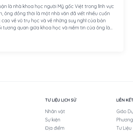
uận là nhà khoa học người Mỹ gốc Việt trong lĩnh vực
ăn, ông đồng thời là một nhà văn đã viết nhiều cuốn
ị cao về vũ trụ học và về những suy nghĩ của bản
i tương quan giữa khoa học và niềm tin của ông là
 còn là một nhà thơ, một triết gia, một Phật tử và
động vì môi trường và hòa bình. Ông đã được trao
ởng trong lĩnh vực thiên văn và văn hoá xã hội. Hiện
áo sư ngành vật lý thiên văn tại đại học Virginia, Hoa
TƯ LIỆU LỊCH SỬ
LIÊN KẾ
Nhân vật
Giáo D
Sự kiện
Phương
Địa điểm
Tư Liệu