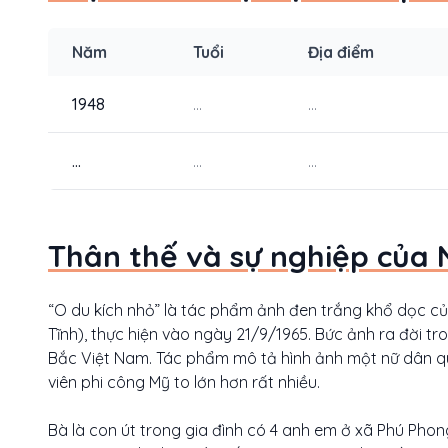
Năm
Tuổi
Địa điểm
1948
...
...
...
...
...
Thân thế và sự nghiệp của 
“O du kích nhỏ” là tác phẩm ảnh đen trắng khổ dọc 
Tĩnh), thực hiện vào ngày 21/9/1965. Bức ảnh ra đời 
Bắc Việt Nam. Tác phẩm mô tả hình ảnh một nữ dân 
viên phi công Mỹ to lớn hơn rất nhiều.
Bà là con út trong gia đình có 4 anh em ở xã Phú Phon