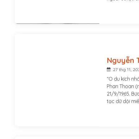
27 thg 11, 20
“O du kích nh
Phan Thoan (n
21/9/1965. Bứ
tạc dữ dội mi
dân quân có v
công Mỹ to lớn