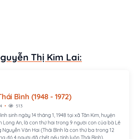
guyễn Thị Kim Lai:
Nguyễn Thái Bình (1948 - 1972)
14
513
nh sinh ngày 14 tháng 1, 1948 tại xã Tân Kim, huyện
h Long An, là con thứ hai trong 9 người con của bà Lê
ng đó 4 người đã chết nếu tính luôn Thái Bình).