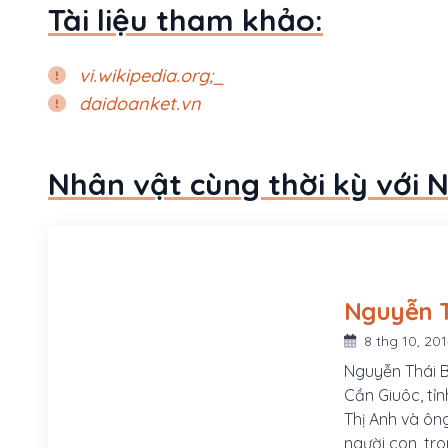
Tài liệu tham khảo:
vi.wikipedia.org;_
daidoanket.vn
Nhân vật cùng thời kỳ với N
8 thg 10, 20
Nguyễn Thái Bì
Cần Giuôc, tỉn
Thị Anh và ông Nguyễn Văn Hai (Thái Bình là con thứ ba trong 12
người con, tro