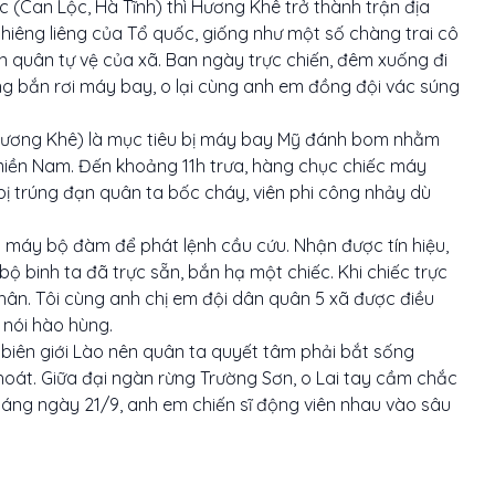
(Can Lộc, Hà Tĩnh) thì Hương Khê trở thành trận địa
hiêng liêng của Tổ quốc, giống như một số chàng trai cô
n quân tự vệ của xã. Ban ngày trực chiến, đêm xuống đi
ộng bắn rơi máy bay, o lại cùng anh em đồng đội vác súng
Hương Khê) là mục tiêu bị máy bay Mỹ đánh bom nhằm
 miền Nam. Đến khoảng 11h trưa, hàng chục chiếc máy
ị trúng đạn quân ta bốc cháy, viên phi công nhảy dù
 máy bộ đàm để phát lệnh cầu cứu. Nhận được tín hiệu,
ộ binh ta đã trực sẵn, bắn hạ một chiếc. Khi chiếc trực
thân. Tôi cùng anh chị em đội dân quân 5 xã được điều
g nói hào hùng.
 biên giới Lào nên quân ta quyết tâm phải bắt sống
oát. Giữa đại ngàn rừng Trường Sơn, o Lai tay cầm chắc
sáng ngày 21/9, anh em chiến sĩ động viên nhau vào sâu