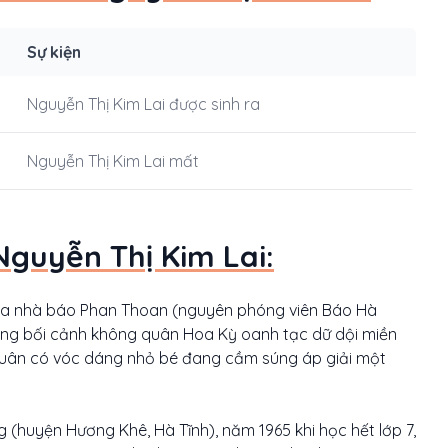
Sự kiện
Nguyễn Thị Kim Lai được sinh ra
Nguyễn Thị Kim Lai mất
Nguyễn Thị Kim Lai:
của nhà báo Phan Thoan (nguyên phóng viên Báo Hà
trong bối cảnh không quân Hoa Kỳ oanh tạc dữ dội miền
quân có vóc dáng nhỏ bé đang cầm súng áp giải một
g (huyện Hương Khê, Hà Tĩnh), năm 1965 khi học hết lớp 7,