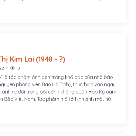
Nguyễn Thị Kim Lai (1948 - ?)
22
0
ỏ” là tác phẩm ảnh đen trắng khổ dọc của nhà báo
guyên phóng viên Báo Hà Tĩnh), thực hiện vào ngày
c ảnh ra đời trong bối cảnh không quân Hoa Kỳ oanh
ền Bắc Việt Nam. Tác phẩm mô tả hình ảnh một nữ
óc dáng nhỏ bé đang cầm súng áp giải một viên phi
 hơn rất nhiều.