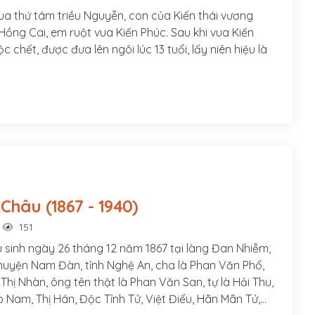
ua thứ tám triều Nguyễn, con của Kiến thái vương
ồng Cai, em ruột vua Kiến Phúc. Sau khi vua Kiến
c chết, được đưa lên ngôi lúc 13 tuổi, lấy niên hiệu là
Phan Bội Châu (1867 - 1940)
151
 sinh ngày 26 tháng 12 năm 1867 tại làng Đan Nhiễm,
uyện Nam Đàn, tỉnh Nghệ An, cha là Phan Văn Phổ,
hị Nhàn, ông tên thật là Phan Văn San, tự là Hải Thu,
o Nam, Thị Hán, Độc Tỉnh Tử, Việt Điểu, Hãn Mãn Tử,