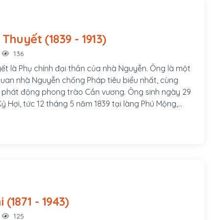
Tôn Thất Thuyết (1839 - 1913)
136
ết là Phụ chính đại thần của nhà Nguyễn. Ông là một
uan nhà Nguyễn chống Pháp tiêu biểu nhất, cùng
 phát động phong trào Cần vương. Ông sinh ngày 29
ỷ Hợi, tức 12 tháng 5 năm 1839 tại làng Phú Mộng,
ạch Yến cạnh Kinh thành Thuận Hóa, nay thuộc thôn
ờng Kim Long, thành phố Huế. Ông là con thứ hai
n Thất Đính và bà Văn Thị Thu, cũng là cháu 5 đời
n vương Nguyễn Phúc Tần.
Hàm Nghi (1871 - 1943)
125