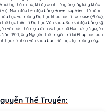
ê hương thăm nhà, khi ấy danh tiếng ông lẫy lừng khắp
ời Việt Nam đầu tiên đậu bằng Brevet supérieur. Từ năm
ư hóa học và trường Đại học khoa học ở Toulouse (Pháp),
có thể học thêm ở Đại học Văn khoa. Sau khi đậu bằng kỹ
uyền về nước thăm gia đình và học chữ Hán từ cụ Nguyễn
. Năm 1921, ông Nguyễn Thế Truyền trở lại Pháp học ban
anh học cử nhân văn khoa ban triết học tại trường này.
.
Nguyễn Thế Truyền: