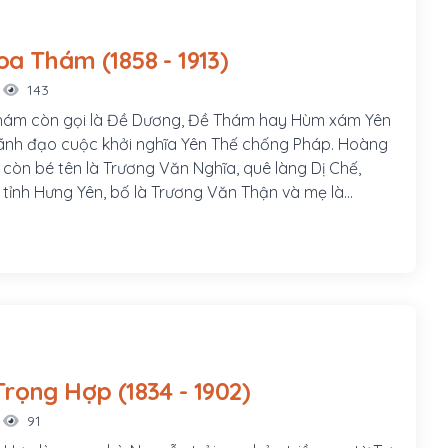
m, huyện Tiên Phước.
Hoàng Hoa Thám (1858 - 1913)
143
ám còn gọi là Đề Dương, Đề Thám hay Hùm xám Yên
 lãnh đạo cuộc khởi nghĩa Yên Thế chống Pháp. Hoàng
còn bé tên là Trương Văn Nghĩa, quê làng Dị Chế,
, tỉnh Hưng Yên, bố là Trương Văn Thận và mẹ là
h. Sinh thời, bố mẹ Hoàng Hoa Thám đều là những
g nghĩa khí; cả hai ông bà đều gia nhập cuộc khởi
uyễn Văn Nhàn (Nùng Văn Vân) ở Sơn Tây.
Nguyễn Trọng Hợp (1834 - 1902)
91