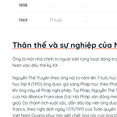
1898
...
...
1969
71 tuổi
...
Thân thế và sự nghiệp của
Ông là một nhà chính trị người Việt từng hoạt động tr
Nam vào đầu thế kỷ XX.
Nguyễn Thế Truyền theo ông nội từ năm lên 7 tuổi, học 
học lớp 4 (1910) ông được gửi sang Pháp học theo Phó
khi ông này về Pháp nghỉ phép. Tại Pháp, Nguyễn Thế T
của Hội Alliance Francaise (tức Hội Pháp văn đồng m
giới). Do thành tích xuất sắc, dẫn đầu lớp nên ông 
francs, theo nghị định ngày 17/5/1913 của Toàn quyề
Việt Nam Quang phục Hội giết chết ông nội của ông l