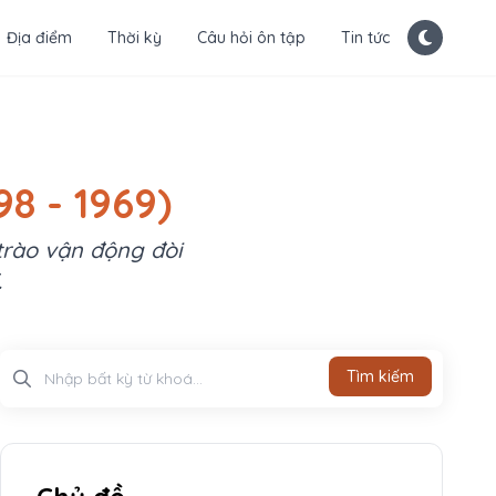
Địa điểm
Thời kỳ
Câu hỏi ôn tập
Tin tức
8 - 1969)
trào vận động đòi
.
Tìm kiếm
Tìm kiếm