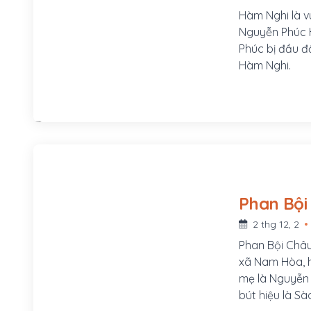
Hàm Nghi là v
Nguyễn Phúc H
Phúc bị đầu độ
Hàm Nghi.
2 thg 12, 2
Phan Bội Châu
xã Nam Hòa, h
mẹ là Nguyễn T
bút hiệu là Sà