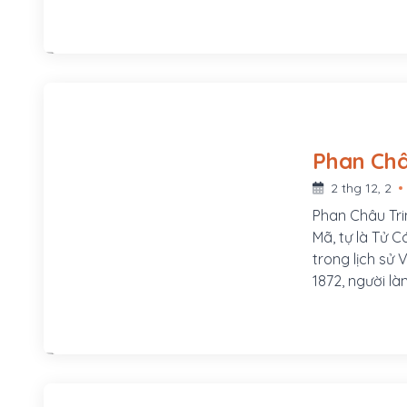
v.v...Ông là 
trong thời kỳ
Hội và khởi x
2 thg 12, 2
Phan Châu Tri
Mã, tự là Tử C
trong lịch sử
1872, người l
xã Tam Lộc, h
Mã, tự là Tử 
phòng, sau th
Chuyển vận sứ
Mẹ ông là Lê 