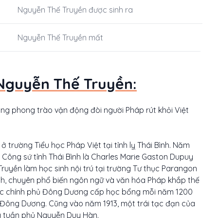
Nguyễn Thế Truyền được sinh ra
Nguyễn Thế Truyền mất
 Nguyễn Thế Truyền:
ong phong trào vận động đòi người Pháp rút khỏi Việt
ở trường Tiểu học Pháp Việt tại tỉnh lỵ Thái Bình. Năm
 Công sứ tỉnh Thái Bình là Charles Marie Gaston Dupuy
ruyền làm học sinh nội trú tại trường Tư thục Parangon
inh, chuyên phổ biến ngôn ngữ và văn hóa Pháp khắp thế
được chính phủ Đông Dương cấp học bổng mỗi năm 1200
n Đông Dương. Cũng vào năm 1913, một trái tạc đạn của
à tuần phủ Nguyễn Duy Hàn.