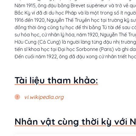
Năm 1915, ông đậu bằng Brevet supérieur và trở về qu
Bắc Kỳ vì đã đi du học Pháp và là một trong số ít ngư
1916 đến 1920, Nguyễn Thế Truyền học tại trường kỹ s
đồng thời ông cũng tự học để thi bằng Tú tài để sau 
sư hóa học, cử nhân lý hóa, năm 1920, Nguyễn Thế Tr
Hữu Cung (Cả Cung) là người làng từng đậu nhị trường
tiến sĩ khoa học tại Đại học Sorbonne (Paris) và ghi d
Đến cuối năm 1922, ông đã đậu xong cử nhân triết học
Tài liệu tham khảo:
vi.wikipedia.org
Nhân vật cùng thời kỳ với 