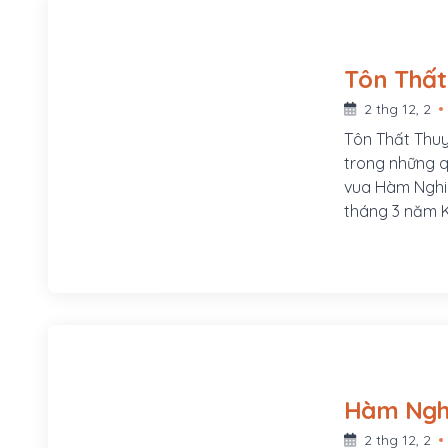
2 thg 12, 2
Tôn Thất Thuy
trong những q
vua Hàm Nghi
tháng 3 năm K
bên bờ sông B
Phú Mộng, phư
của Đề đốc Tô
của chúa Hiề
2 thg 12, 2