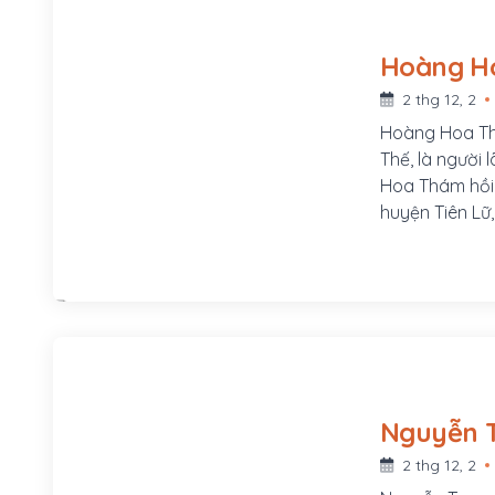
ở làng Phú Lâ
2 thg 12, 2
Hoàng Hoa Th
Thế, là người
Hoa Thám hồi 
huyện Tiên Lữ
Lương Thị Min
người rất trọn
nghĩa của Ng
2 thg 12, 2