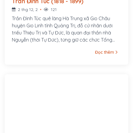
Trần Đình Túc (1818 - 1899)
2 thg 12, 2
121
Trần Đình Túc quê làng Hà Trung xã Gio Châu
huyện Gio Linh tỉnh Quảng Trị, đỗ cử nhân dưới
triều Thiệu Trị và Tự Đức, là quan đại thần nhà
Nguyễn (thời Tự Đức), từng giữ các chức Tổng
đốc Hà Ninh (Hà Nội, Ninh Bình), Hiệp biện Đại học
Đọc thêm
sĩ. Trần Đình Túc là một trong những đại thần chủ
chốt trong việc nghị hòa với người Pháp, khi Pháp
xâm lược Việt Nam.