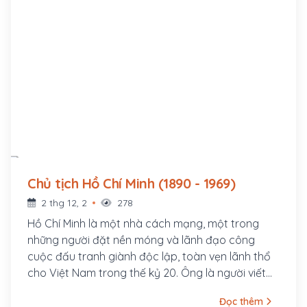
Chủ tịch Hồ Chí Minh (1890 - 1969)
2 thg 12, 2
278
Hồ Chí Minh là một nhà cách mạng, một trong
những người đặt nền móng và lãnh đạo công
cuộc đấu tranh giành độc lập, toàn vẹn lãnh thổ
cho Việt Nam trong thế kỷ 20. Ông là người viết
và đọc bản Tuyên ngôn Độc lập Việt Nam khai
Đọc thêm
sinh nước Việt Nam Dân chủ Cộng hòa ngày 2