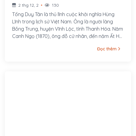
2 thg 12, 2
130
Tống Duy Tân là thủ lĩnh cuộc khởi nghĩa Hùng
Lĩnh trong lịch sử Việt Nam. Ông là người làng
Bồng Trung, huyện Vĩnh Lộc, tỉnh Thanh Hóa. Năm
Canh Ngọ (1870), ông đỗ cử nhân, đến năm Ất Hợi
(1875), thì đỗ tiến sĩ. Bước đầu, ông được bổ làm
Đọc thêm
Tri huyện, sau làm Đốc học Thanh Hóa rồi Thương
biện tỉnh vụ. Tháng 7 năm 1885, hưởng ứng dụ Cần
Vương, Tống Duy Tân được vua Hàm Nghi phong
làm Chánh sứ sơn phòng Thanh Hóa. Sau đó, ông
tham gia xây dựng chiến khu Ba Đình.