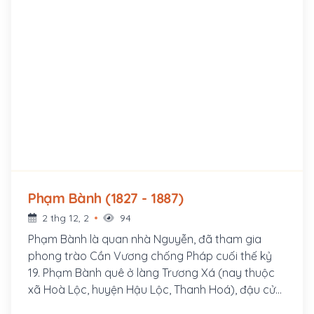
Phạm Bành (1827 - 1887)
2 thg 12, 2
94
Phạm Bành là quan nhà Nguyễn, đã tham gia
phong trào Cần Vương chống Pháp cuối thế kỷ
19. Phạm Bành quê ở làng Trương Xá (nay thuộc
xã Hoà Lộc, huyện Hậu Lộc, Thanh Hoá), đậu cử
nhân khoa Giáp Tý (1864). Ông làm quan đến chức