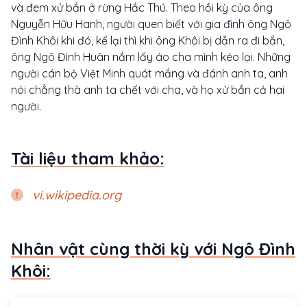
và đem xử bắn ở rừng Hắc Thú. Theo hồi kỳ của ông
Nguyễn Hữu Hanh, người quen biết với gia đình ông Ngô
Đình Khôi khi đó, kể lại thì khi ông Khôi bị dẫn ra đi bắn,
ông Ngô Đình Huân nắm lấy áo cha mình kéo lại. Những
người cán bộ Việt Minh quát mắng và đánh anh ta, anh
nói chẳng thà anh ta chết với cha, và họ xử bắn cả hai
người.
Tài liệu tham khảo:
vi.wikipedia.org
Nhân vật cùng thời kỳ với Ngô Đình
Khôi: