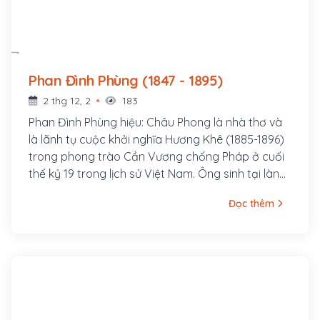
Phan Đình Phùng (1847 - 1895)
2 thg 12, 2
183
Phan Đình Phùng hiệu: Châu Phong là nhà thơ và
là lãnh tụ cuộc khởi nghĩa Hương Khê (1885-1896)
trong phong trào Cần Vương chống Pháp ở cuối
thế kỷ 19 trong lịch sử Việt Nam. Ông sinh tại làng
Đông Thái, xã Yên Hạ, tổng Việt Yên, huyện La Sơn
Đọc thêm
phủ Đức Thọ, tỉnh Hà Tĩnh (nay là xã Tùng Ảnh
huyện Đức Thọ) một vùng quê có nhiều người
thành đạt trên con đường khoa bảng.