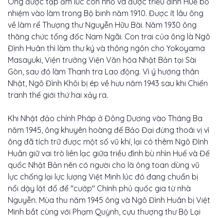
Ông được tập ấm lúc còn nhỏ và được triều đình Huế bổ
nhiệm vào làm trong Bộ binh năm 1910. Được ít lâu ông
về làm rể Thượng thư Nguyễn Hữu Bài. Năm 1930 ông
thăng chức tổng đốc Nam Ngãi. Con trai của ông là Ngô
Đình Huân thì làm thư ký và thông ngôn cho Yokoyama
Masayuki, Viện trưởng Viện Văn hóa Nhật Bản tại Sài
Gòn, sau đó làm Thanh tra Lao động. Vì ý hướng thân
Nhật, Ngô Đình Khôi bị ép về hưu năm 1943 sau khi Chiến
tranh thế giới thứ hai xảy ra.
Khi Nhật đảo chính Pháp ở Đông Dương vào Tháng Ba
năm 1945, ông khuyên hoàng đế Bảo Đại đừng thoái vị vì
ông đã tích trữ được một số vũ khí, lại có thêm Ngô Đình
Huân giữ vai trò liên lạc giữa triều đình bù nhìn Huế và Đế
quốc Nhật Bản nên có người cho là ông toan dùng vũ
lực chống lại lực lượng Việt Minh lúc đó đang chuẩn bị
nổi dậy lật đổ để "cướp" Chính phủ quốc gia từ nhà
Nguyễn. Mùa thu năm 1945 ông và Ngô Đình Huân bị Việt
Minh bắt cùng với Phạm Quỳnh, cựu thượng thư Bộ Lại