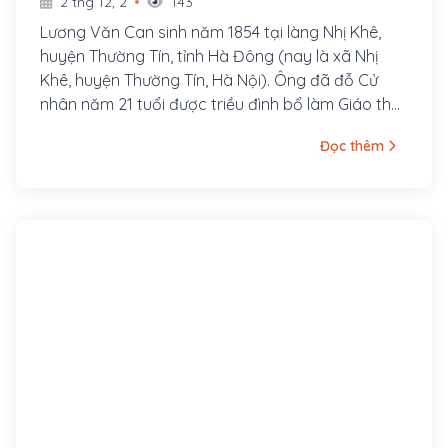
2 thg 12, 2
143
Lương Văn Can sinh năm 1854 tại làng Nhị Khê,
huyện Thường Tín, tỉnh Hà Đông (nay là xã Nhị
Khê, huyện Thường Tín, Hà Nội). Ông đã đỗ Cử
nhân năm 21 tuổi được triều đình bổ làm Giáo thụ
phủ Hoài Đức nhưng ông từ chối.
Đọc thêm