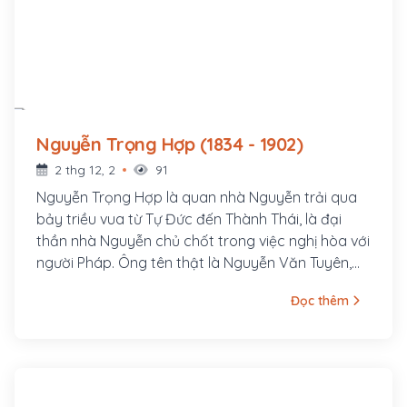
Nguyễn Trọng Hợp (1834 - 1902)
2 thg 12, 2
91
Nguyễn Trọng Hợp là quan nhà Nguyễn trải qua
bảy triều vua từ Tự Đức đến Thành Thái, là đại
thần nhà Nguyễn chủ chốt trong việc nghị hòa với
người Pháp. Ông tên thật là Nguyễn Văn Tuyên,
hiệu Kim Giang, tên chữ Quế Bình Tử, tự Trọng
Đọc thêm
Hợp, về sau dùng tên tự làm tên chính nên thường
được gọi là Nguyễn Trọng Hợp. Nguyễn Trọng
Hợp sinh năm Giáp Ngọ (1834), dòng dõi đại thần
đời Hậu Lê là Nguyễn Công Thái, thân phụ của
ông là cử nhân Nguyễn Cư quê làng Kim Lũ, huyện