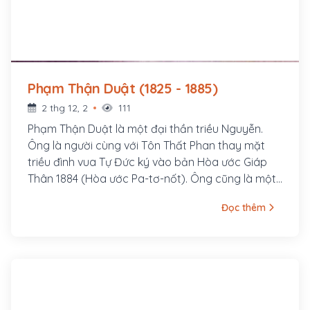
Phạm Thận Duật (1825 - 1885)
2 thg 12, 2
111
Phạm Thận Duật là một đại thần triều Nguyễn.
Ông là người cùng với Tôn Thất Phan thay mặt
triều đình vua Tự Đức ký vào bản Hòa ước Giáp
Thân 1884 (Hòa ước Pa-tơ-nốt). Ông cũng là một
nhà sử học nổi tiếng, từng giữ chức vụ Phó tổng
Đọc thêm
tài Quốc sử quán kiêm quản Quốc tử giám, là
người duyệt cuối cùng bản Quốc sử Khâm định
Việt sử thông giám cương mục, từng là thầy dạy
học cho hai hoàng thân là vua Dục Đức và Đồng
Khánh sau này.