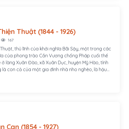
 đồn A Bá (Tiên Phước) phụ trách việc quân lương.
Thị Chung, con gái nhà vọng tộc, thông thạo chữ Hán,
m, huyện Tiên Phước.
Nguyễn Thiện Thuật (1844 - 1926)
167
huật, thủ lĩnh của khởi nghĩa Bãi Sậy, một trong các
ĩa của phong trào Cần Vương chống Pháp cuối thế
ê ở làng Xuân Đào, xã Xuân Dục, huyện Mỹ Hào, tỉnh
 là con cả của một gia đình nhà nho nghèo, là hậu
0 của Nguyễn Trãi. Cha ông là tú tài Nguyễn Tuy làm
 các em trai ông là Nguyễn Thiện Dương và Nguyễn
này cũng đều tham gia khởi nghĩa Bãi Sậy
Lương Văn Can (1854 - 1927)