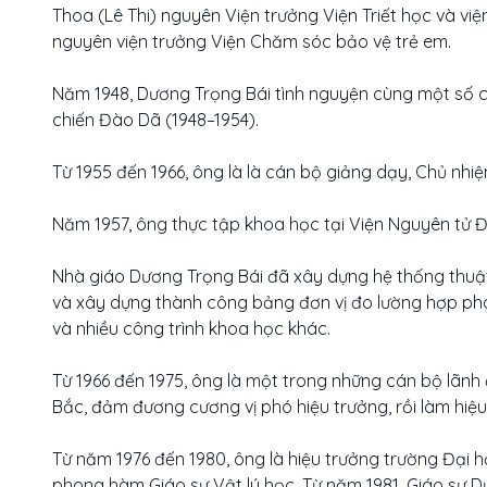
Thoa (Lê Thi) nguyên Viện trưởng Viện Triết học và vi
nguyên viện trưởng Viện Chăm sóc bảo vệ trẻ em.
Năm 1948, Dương Trọng Bái tình nguyện cùng một số c
chiến Đào Dã (1948–1954).
Từ 1955 đến 1966, ông là là cán bộ giảng dạy, Chủ nh
Năm 1957, ông thực tập khoa học tại Viện Nguyên tử Đ
Nhà giáo Dương Trọng Bái đã xây dựng hệ thống thuật 
và xây dựng thành công bảng đơn vị đo lường hợp ph
và nhiều công trình khoa học khác.
Từ 1966 đến 1975, ông là một trong những cán bộ lãnh
Bắc, đảm đương cương vị phó hiệu trưởng, rồi làm hiệu
Từ năm 1976 đến 1980, ông là hiệu trưởng trường Đại
phong hàm Giáo sư Vật lý học. Từ năm 1981, Giáo sư Dươ