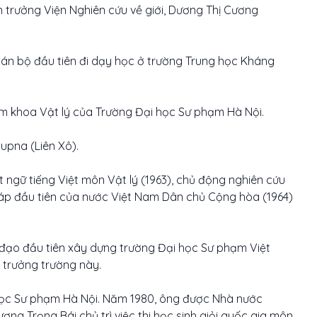
ện trưởng Viện Nghiên cứu về giới, Dương Thị Cương
án bộ đầu tiên đi dạy học ở trường Trung học Kháng
iệm khoa Vật lý của Trường Đại học Sư phạm Hà Nội.
upna (Liên Xô).
ngữ tiếng Việt môn Vật lý (1963), chủ động nghiên cứu
áp đầu tiên của nước Việt Nam Dân chủ Cộng hòa (1964)
 đạo đầu tiên xây dựng trường Đại học Sư phạm Việt
 trưởng trường này.
 học Sư phạm Hà Nội. Năm 1980, ông được Nhà nước
ng Trọng Bái chủ trì việc thi học sinh giỏi quốc gia môn