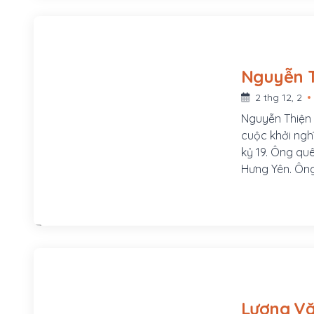
Chuyển vận sứ
Mẹ ông là Lê 
ở làng Phú Lâ
2 thg 12, 2
Nguyễn Thiện T
cuộc khởi ngh
kỷ 19. Ông qu
Hưng Yên. Ông
duệ đời thứ 3
nghề dạy học,
Thiện Kế sau 