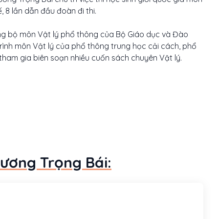
, 8 lần dẫn đầu đoàn đi thi.
đồng bộ môn Vật lý phổ thông của Bộ Giáo dục và Đào
ình môn Vật lý của phổ thông trung học cải cách, phổ
 tham gia biên soạn nhiều cuốn sách chuyên Vật lý.
Dương Trọng Bái: