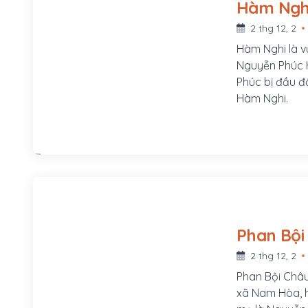
2 thg 12, 2
Hàm Nghi là v
Nguyễn Phúc H
Phúc bị đầu độ
Hàm Nghi.
2 thg 12, 2
Phan Bội Châu
xã Nam Hòa, h