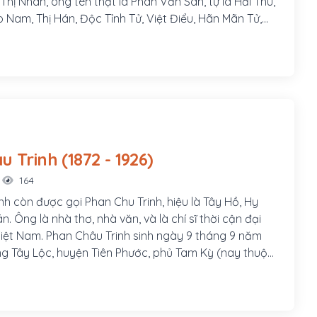
hị Nhàn, ông tên thật là Phan Văn San, tự là Hải Thu,
o Nam, Thị Hán, Độc Tỉnh Tử, Việt Điểu, Hãn Mãn Tử,
một danh sĩ và là nhà cách mạng Việt Nam, hoạt động
 Pháp thuộc. Ông đã thành lập phong trào Duy Tân
ướng phong trào Đông Du.
Phan Châu Trinh (1872 - 1926)
164
nh còn được gọi Phan Chu Trinh, hiệu là Tây Hồ, Hy
án. Ông là nhà thơ, nhà văn, và là chí sĩ thời cận đại
 Việt Nam. Phan Châu Trinh sinh ngày 9 tháng 9 năm
àng Tây Lộc, huyện Tiên Phước, phủ Tam Kỳ (nay thuộc
uyện Phú Ninh), tỉnh Quảng Nam, hiệu là Tây Hồ Hy
Cán. Cha ông là Phan Văn Bình, làm chức Quản cơ sơn
am gia phong trào Cần Vương trong tỉnh, làm