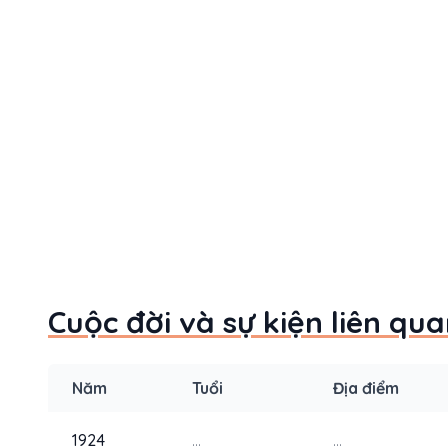
Cuộc đời và sự kiện liên qu
Năm
Tuổi
Địa điểm
1924
...
...