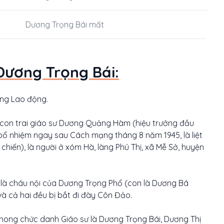
Dương Trọng Bái mất
Dương Trọng Bái:
ùng Lao động.
à con trai giáo sư Dương Quảng Hàm (hiệu trưởng đầu
 bổ nhiệm ngay sau Cách mạng tháng 8 năm 1945, là liệt
hiến), là người ở xóm Hà, làng Phú Thị, xã Mễ Sở, huyện
là cháu nội của Dương Trọng Phổ (con là Dương Bá
à cả hai đều bị bắt đi đày Côn Đảo.
hong chức danh Giáo sư là Dương Trọng Bái, Dương Thị