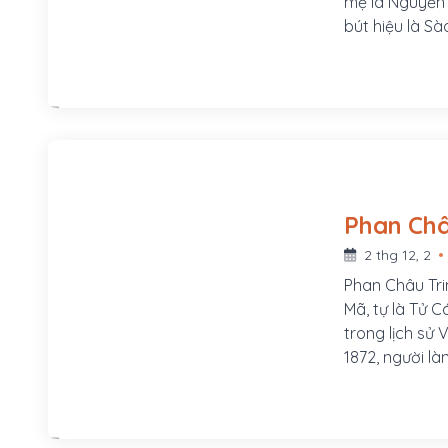
mẹ là Nguyễn T
bút hiệu là Sà
v.v...Ông là 
trong thời kỳ
Hội và khởi x
2 thg 12, 2
Phan Châu Tri
Mã, tự là Tử C
trong lịch sử
1872, người l
xã Tam Lộc, h
Mã, tự là Tử 
phòng, sau th