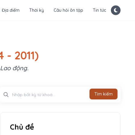
Địa điểm
Thời kỳ
Câu hỏi ôn tập
Tin tức
 - 2011)
 Lao động.
Tìm kiếm
Tìm kiếm
Chủ đề