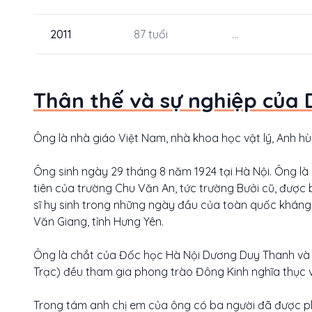
2011
87 tuổi
...
Thân thế và sự nghiệp của 
Ông là nhà giáo Việt Nam, nhà khoa học vật lý, Anh h
Ông sinh ngày 29 tháng 8 năm 1924 tại Hà Nội. Ông l
tiên của trường Chu Văn An, tức trường Bưởi cũ, được
sĩ hy sinh trong những ngày đầu của toàn quốc kháng c
Văn Giang, tỉnh Hưng Yên.
Ông là chắt của Đốc học Hà Nội Dương Duy Thanh và 
Trạc) đều tham gia phong trào Đông Kinh nghĩa thục v
Trong tám anh chị em của ông có ba người đã được p