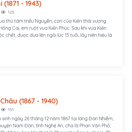
Hàm Nghi (1871 - 1943)
125
ua thứ tám triều Nguyễn, con của Kiến thái vương
ồng Cai, em ruột vua Kiến Phúc. Sau khi vua Kiến
c chết, được đưa lên ngôi lúc 13 tuổi, lấy niên hiệu là
Phan Bội Châu (1867 - 1940)
151
 sinh ngày 26 tháng 12 năm 1867 tại làng Đan Nhiễm,
uyện Nam Đàn, tỉnh Nghệ An, cha là Phan Văn Phổ,