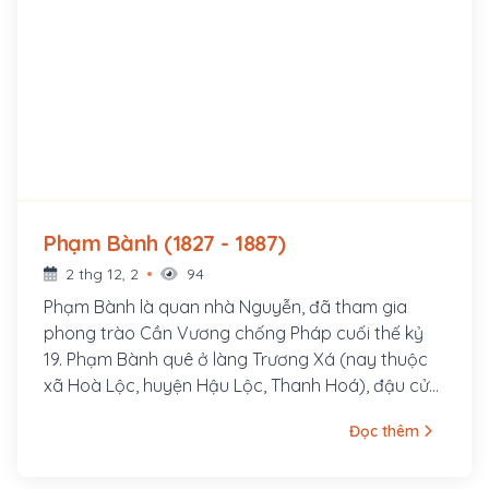
Phạm Bành (1827 - 1887)
2 thg 12, 2
94
Phạm Bành là quan nhà Nguyễn, đã tham gia
phong trào Cần Vương chống Pháp cuối thế kỷ
19. Phạm Bành quê ở làng Trương Xá (nay thuộc
xã Hoà Lộc, huyện Hậu Lộc, Thanh Hoá), đậu cử
nhân khoa Giáp Tý (1864). Ông làm quan đến chức
Đọc thêm
Án sát tỉnh Nghệ An, là người nổi tiếng thanh liêm
và biết quan tâm đến đời sống nhân dân.