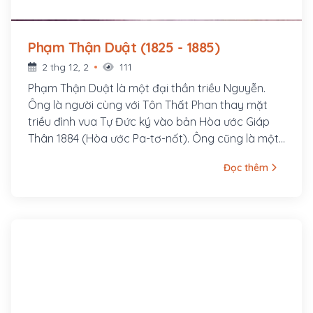
Phạm Thận Duật (1825 - 1885)
2 thg 12, 2
111
Phạm Thận Duật là một đại thần triều Nguyễn.
Ông là người cùng với Tôn Thất Phan thay mặt
triều đình vua Tự Đức ký vào bản Hòa ước Giáp
Thân 1884 (Hòa ước Pa-tơ-nốt). Ông cũng là một
nhà sử học nổi tiếng, từng giữ chức vụ Phó tổng
Đọc thêm
tài Quốc sử quán kiêm quản Quốc tử giám, là
người duyệt cuối cùng bản Quốc sử Khâm định
Việt sử thông giám cương mục, từng là thầy dạy
học cho hai hoàng thân là vua Dục Đức và Đồng
Khánh sau này.