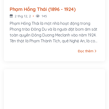
Phạm Hồng Thái (1896 - 1924)
2 thg 12, 2
145
Phạm Hồng Thái là một nhà hoạt động trong
Phong trào Đông Du và là người đặt bom ám sát
toàn quyền Đông Dương Meclanh vào năm 1924.
Tên thật là Phạm Thành Tích, quê Nghệ An, là con
quan Huấn đạo Phạm Thành Mỹ. Ông cùng với
Đọc thêm
một nhóm thanh niên có tâm huyết theo Vương
Thúc Oánh (thành viên Việt Nam Quang phục
Hội) vượt biên qua Xiêm (Thái Lan) rồi sang
Quảng Châu (Trung Quốc) khoảng cuối năm 1918.
Tháng 4 năm 1924, ông gia nhập Tâm Tâm Xã do
Hồ Tùng Mậu, Lê Hồng Sơn thành lập