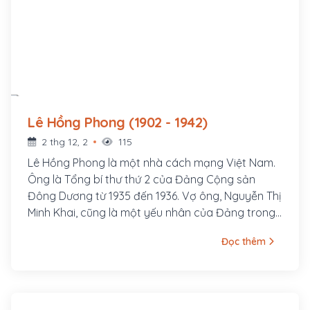
Lê Hồng Phong (1902 - 1942)
2 thg 12, 2
115
Lê Hồng Phong là một nhà cách mạng Việt Nam.
Ông là Tổng bí thư thứ 2 của Đảng Cộng sản
Đông Dương từ 1935 đến 1936. Vợ ông, Nguyễn Thị
Minh Khai, cũng là một yếu nhân của Đảng trong
thời kỳ đầu. Lê Hồng Phong sinh ngày 6 tháng 9
Đọc thêm
năm 1902 trong một gia đình nghèo thuộc xóm
Đông Cửa, thôn Đông Thông, tổng Thông Lạng,
nay là xã Hưng Thông, huyện Hưng Nguyên, tỉnh
Nghệ An. Từ nhỏ cuộc sống ông đã bập bênh