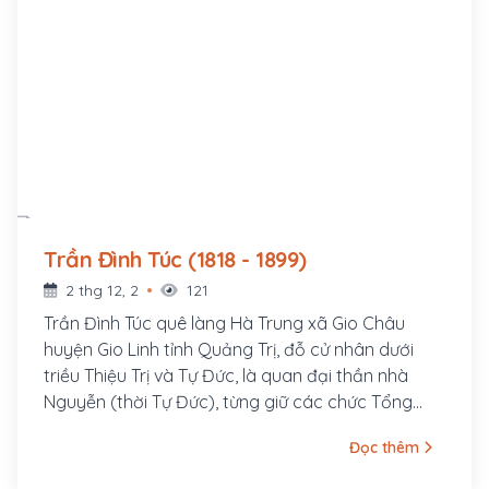
Trần Đình Túc (1818 - 1899)
2 thg 12, 2
121
Trần Đình Túc quê làng Hà Trung xã Gio Châu
huyện Gio Linh tỉnh Quảng Trị, đỗ cử nhân dưới
triều Thiệu Trị và Tự Đức, là quan đại thần nhà
Nguyễn (thời Tự Đức), từng giữ các chức Tổng
đốc Hà Ninh (Hà Nội, Ninh Bình), Hiệp biện Đại học
Đọc thêm
sĩ. Trần Đình Túc là một trong những đại thần chủ
chốt trong việc nghị hòa với người Pháp, khi Pháp