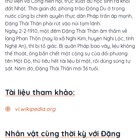
thư viện và Cống hiến hội, trục xuất du học sinh ra khỏi
đất Nhật. Thời gian đó, phong trào Đông Du ở trong
nước cũng bị chính quyền thực dân Pháp trấn áp mạnh,
Đặng Thái Thân phải rút vào núi tạm lánh.
Ngày 2-2-1910, một đêm Đặng Thái Thân âm thầm về
làng Phan Thôn (nay là xã Nghi Kim, huyện Nghi Lộc, tỉnh
Nghệ An), thì bị tố giác. Bị quân Pháp bao vây, liệu không
thể thoát, ông bắn chết một cộng sự của đối phương
tên Một Độ, thủ tiêu hết tài liệu bí mật, rồi dùng súng tự
sát. Năm đó, Đặng Thái Thân mới 36 tuổi.
Tài liệu tham khảo:
vi.wikipedia.org
Nhân vật cùng thời kỳ với Đặng