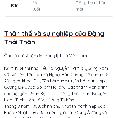
36
Đặng Thái Thân
1910
...
tuổi
mất
Thân thế và sự nghiệp của Đặng
Thái Thân:
Ông là chí sĩ cận đại trong lịch sử Việt Nam.
Năm 1904, tại nhà Tiểu La Nguyễn Hàm ở Quảng Nam,
với sự hiện diện của Kỳ Ngoại Hầu Cường Để cùng hơn
20 người khác, Duy Tân hội được tuyên bố thành lập.
Cường Để được lập làm Hội chủ. Các thành viên chính
của hội gồm Phan Bội Châu, Đặng Thái Thân, Nguyễn
Hàm, Trình Hiền, Lê Vũ, Đặng Tử Kính.
Tháng 9 năm 1908, chính phủ Nhật thi hành hiệp ước
Pháp - Nhật, theo đó ra lệnh giải tán Đông Á đồng văn