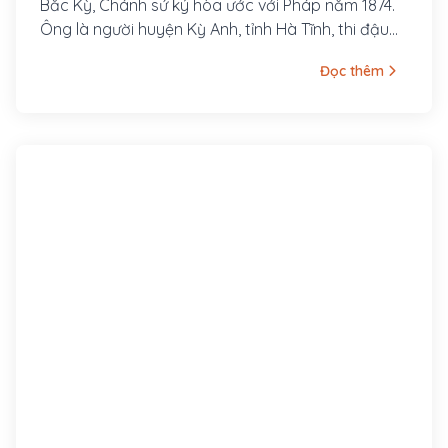
Bắc Kỳ, Chánh sứ ký hòa ước với Pháp năm 1874.
Ông là người huyện Kỳ Anh, tỉnh Hà Tĩnh, thi đậu
Hoàng giáp khoa thi Đình Quý Sửu - 1853, đời vua
Đọc thêm
Tự Đức