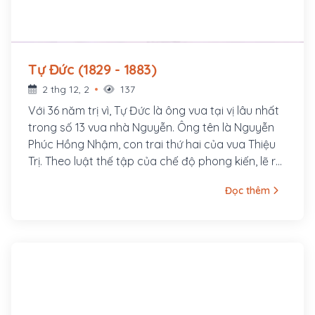
Tự Đức (1829 - 1883)
2 thg 12, 2
137
Với 36 năm trị vì, Tự Đức là ông vua tại vị lâu nhất
trong số 13 vua nhà Nguyễn. Ông tên là Nguyễn
Phúc Hồng Nhậm, con trai thứ hai của vua Thiệu
Trị. Theo luật thế tập của chế độ phong kiến, lẽ ra
anh trai ông là Hồng Bảo mới là người nối ngôi.
Đọc thêm
Nhưng do tài năng thấp kém, tính khí ngông
nghênh nên Hồng Bảo bị vua cha phế truất khỏi
ngôi Tiềm để, Hồng Nhậm được đưa lên ngai vàng
trở thành vua Tự Đức - một vị vua, một nhà thơ
hiền lành, thương dân, yêu nước nhưng thể chất
yếu đuối, tính cách có phần bạc nhược và bi
quan.