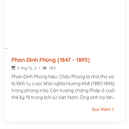
Phan Đình Phùng (1847 - 1895)
2 thg 12, 2
183
Phan Đình Phùng hiệu: Châu Phong là nhà thơ và
là lãnh tụ cuộc khởi nghĩa Hương Khê (1885-1896)
trong phong trào Cần Vương chống Pháp ở cuối
thế kỷ 19 trong lịch sử Việt Nam. Ông sinh tại làng
Đông Thái, xã Yên Hạ, tổng Việt Yên, huyện La Sơn
Đọc thêm
phủ Đức Thọ, tỉnh Hà Tĩnh (nay là xã Tùng Ảnh
huyện Đức Thọ) một vùng quê có nhiều người
thành đạt trên con đường khoa bảng.