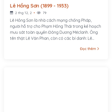
Lê Hồng Sơn (1899 - 1933)
2 thg 12, 2
79
Lê Hồng Sơn là nhà cách mạng chống Pháp,
người hỗ trợ cho Phạm Hồng Thái trong kế hoạch
mưu sát toàn quyền Đông Dương Méclanh. Ông
tên thật Lê Văn Phan, còn có các bí danh: Lê
Hưng Quốc, Võ Hồng Anh, Lê Tản Anh. Quê ông ở
Đọc thêm
làng Xuân Hồ, tổng Xuân Liễu, huyện Nam Đàn,
tỉnh Nghệ An. Năm 1920, ông tham gia vào Việt
Nam Quang phục Hội và được Phan Bội Châu cử
sang Nhật gặp Kỳ Ngoại Hầu Cường Để.