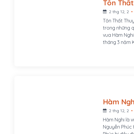
2 thg 12, 2
Tôn Thất Thuy
trong những q
vua Hàm Nghi
tháng 3 năm K
bên bờ sông B
Phú Mộng, phư
của Đề đốc Tô
của chúa Hiề
2 thg 12, 2
Hàm Nghi là v
Nguyễn Phúc H
Phúc bị đầu độ