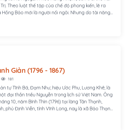
Trị. Theo luật thế tập của chế độ phong kiến, lẽ ra
là Hồng Bảo mới là người nối ngôi. Nhưng do tài năng
h khí ngông nghênh nên Hồng Bảo bị vua cha phế
ôi Tiềm để, Hồng Nhậm được đưa lên ngai vàng trở
Đức - một vị vua, một nhà thơ hiền lành, thương dân,
g thể chất yếu đuối, tính cách có phần bạc nhược và
Phan Thanh Giản (1796 - 1867)
181
ản tự Tĩnh Bá, Đạm Như, hiệu Ước Phu, Lương Khê; là
một đại thần triều Nguyễn trong lịch sử Việt Nam. Ông
háng 10, năm Bính Thìn (1796) tại làng Tân Thạnh,
h, phủ Định Viễn, tỉnh Vĩnh Long, nay là xã Bảo Thạnh,
ỉnh Bến Tre.