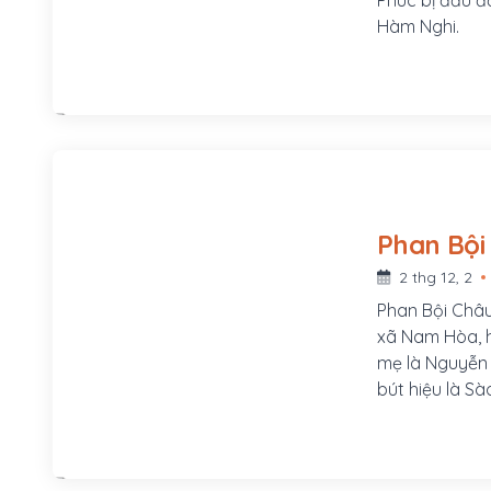
Hàm Nghi.
2 thg 12, 2
Phan Bội Châu
xã Nam Hòa, h
mẹ là Nguyễn T
bút hiệu là Sà
v.v...Ông là 
trong thời kỳ
Hội và khởi x