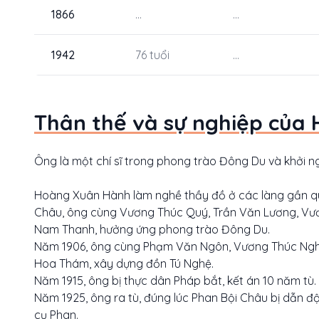
1866
...
...
1942
76 tuổi
...
Thân thế và sự nghiệp của
Ông là một chí sĩ trong phong trào Đông Du và khởi ng
Hoàng Xuân Hành làm nghề thầy đồ ở các làng gần qu
Châu, ông cùng Vương Thúc Quý, Trần Văn Lương, Vư
Nam Thanh, hưởng ứng phong trào Đông Du.
Năm 1906, ông cùng Phạm Văn Ngôn, Vương Thúc Nghi
Hoa Thám, xây dựng đồn Tú Nghệ.
Năm 1915, ông bị thực dân Pháp bắt, kết án 10 năm tù.
Năm 1925, ông ra tù, đúng lúc Phan Bội Châu bị dẫn đ
cụ Phan.