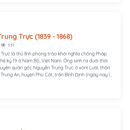
Nguyễn Trung Trực (1839 - 1868)
531
Trực là thủ lĩnh phong trào khởi nghĩa chống Pháp
hế kỷ 19 ở Nam Bộ, Việt Nam. Ông sinh ra dưới thời
uyên quán gốc Nguyễn Trung Trực ở xóm Lưới, thôn
 Trung An, huyện Phù Cát, trấn Bình Định (ngày nay là
, xã Cát Hải, huyện Phù Cát). Ông nội là Nguyễn Văn
Nguyễn Văn Phụng (hoặc Nguyễn Cao Thăng), mẹ là
g.