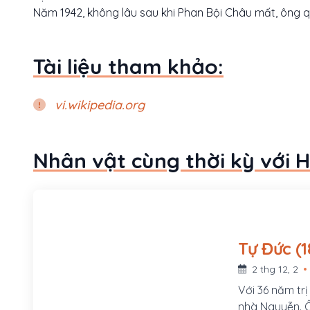
Năm 1942, không lâu sau khi Phan Bội Châu mất, ông q
Tài liệu tham khảo:
vi.wikipedia.org
Nhân vật cùng thời kỳ với
Tự 
2 thg 12, 2
Với 36 năm trị
nhà Nguyễn. Ô