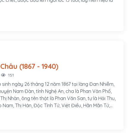
Phan Bội Châu (1867 - 1940)
151
 sinh ngày 26 tháng 12 năm 1867 tại làng Đan Nhiễm,
uyện Nam Đàn, tỉnh Nghệ An, cha là Phan Văn Phổ,
hị Nhàn, ông tên thật là Phan Văn San, tự là Hải Thu,
o Nam, Thị Hán, Độc Tỉnh Tử, Việt Điểu, Hãn Mãn Tử,
một danh sĩ và là nhà cách mạng Việt Nam, hoạt động
 Pháp thuộc. Ông đã thành lập phong trào Duy Tân
ướng phong trào Đông Du.