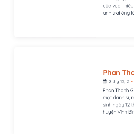
của vua Thiệu 
anh trai ông 
thấp kém, tín
truất khỏi ng
thành vua Tự 
yêu nước nhưn
bi quan.
2 thg 12, 2
Phan Thanh Gi
một danh sĩ, 
sinh ngày 12 t
huyện Vĩnh Bìn
huyện Ba Tri, t