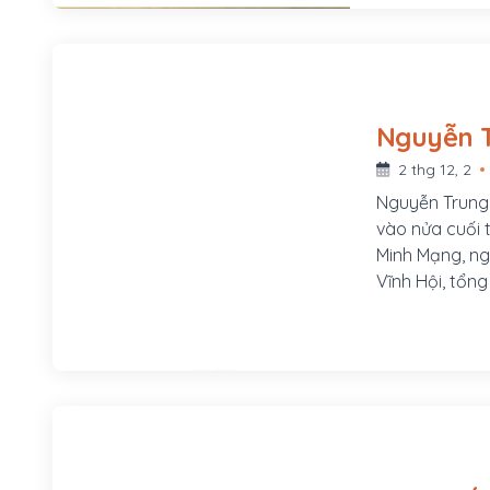
2 thg 12, 2
Nguyễn Trung 
vào nửa cuối t
Minh Mạng, ng
Vĩnh Hội, tổng
thôn Vĩnh Hội
Đạo, cha là 
bà Lê Kim Hồn