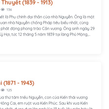
Tôn Thất Thuyết (1839 - 1913)
136
ết là Phụ chính đại thần của nhà Nguyễn. Ông là một
uan nhà Nguyễn chống Pháp tiêu biểu nhất, cùng
 phát động phong trào Cần vương. Ông sinh ngày 29
ỷ Hợi, tức 12 tháng 5 năm 1839 tại làng Phú Mộng,
ạch Yến cạnh Kinh thành Thuận Hóa, nay thuộc thôn
ờng Kim Long, thành phố Huế. Ông là con thứ hai
n Thất Đính và bà Văn Thị Thu, cũng là cháu 5 đời
n vương Nguyễn Phúc Tần.
Hàm Nghi (1871 - 1943)
125
ua thứ tám triều Nguyễn, con của Kiến thái vương
ồng Cai, em ruột vua Kiến Phúc. Sau khi vua Kiến
c chết, được đưa lên ngôi lúc 13 tuổi, lấy niên hiệu là