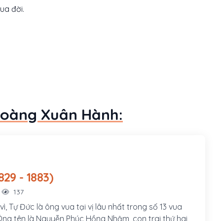
ua đời.
 Hoàng Xuân Hành:
Đức (1829 - 1883)
137
 vì, Tự Đức là ông vua tại vị lâu nhất trong số 13 vua
ng tên là Nguyễn Phúc Hồng Nhậm, con trai thứ hai