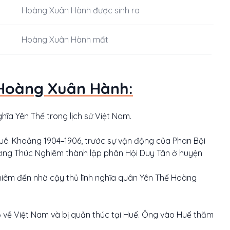
Hoàng Xuân Hành được sinh ra
Hoàng Xuân Hành mất
 Hoàng Xuân Hành:
hĩa Yên Thế trong lịch sử Việt Nam.
ê. Khoảng 1904–1906, trước sự vận động của Phan Bội
ơng Thúc Nghiêm thành lập phân Hội Duy Tân ở huyện
êm đến nhờ cậy thủ lĩnh nghĩa quân Yên Thế Hoàng
ộ về Việt Nam và bị quản thúc tại Huế. Ông vào Huế thăm