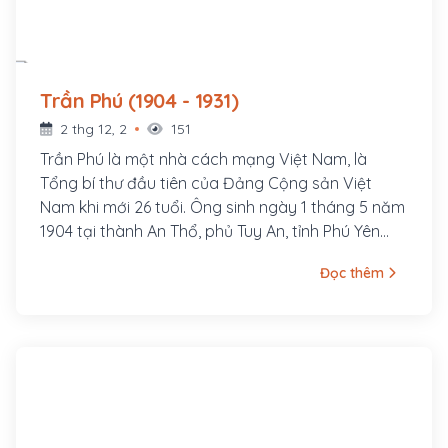
Trần Phú (1904 - 1931)
2 thg 12, 2
151
Trần Phú là một nhà cách mạng Việt Nam, là
Tổng bí thư đầu tiên của Đảng Cộng sản Việt
Nam khi mới 26 tuổi. Ông sinh ngày 1 tháng 5 năm
1904 tại thành An Thổ, phủ Tuy An, tỉnh Phú Yên
(nay thuộc xã An Dân, huyện Tuy An, tỉnh Phú Yên).
Đọc thêm
Nguyên quán ông ở làng Tùng Sinh, nay thuộc xã
Tùng Ảnh, huyện Đức Thọ, tỉnh Hà Tĩnh. Cha ông là
cụ Trần Văn Phổ, từng đỗ Giải nguyên. Thời gian
làm Giáo thụ Tuy An đã sinh ra ông tại đây. Thân
mẫu ông là bà Hoàng Thị Cát, người làng Tùng
Anh, huyện Đức Thọ, tỉnh Hà Tĩnh. Ông là con thứ 7
trong gia đình.