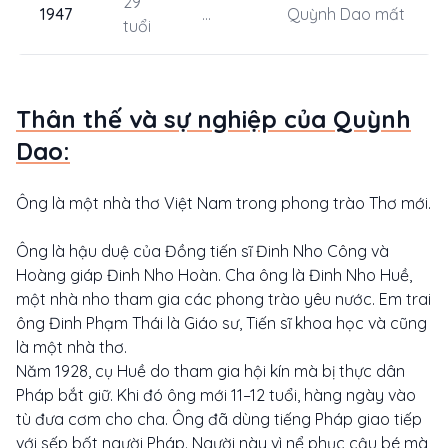
29
1947
...
Quỳnh Dao mất
tuổi
Thân thế và sự nghiệp của Quỳnh
Dao:
Ông là một nhà thơ Việt Nam trong phong trào Thơ mới.
Ông là hậu duệ của Đồng tiến sĩ Đinh Nho Công và
Hoàng giáp Đinh Nho Hoàn. Cha ông là Đinh Nho Huề,
một nhà nho tham gia các phong trào yêu nước. Em trai
ông Đinh Phạm Thái là Giáo sư, Tiến sĩ khoa học và cũng
là một nhà thơ.
Năm 1928, cụ Huề do tham gia hội kín mà bị thực dân
Pháp bắt giữ. Khi đó ông mới 11–12 tuổi, hàng ngày vào
tù đưa cơm cho cha. Ông đã dùng tiếng Pháp giao tiếp
với sếp bốt người Pháp. Người này vì nể phục cậu bé mà