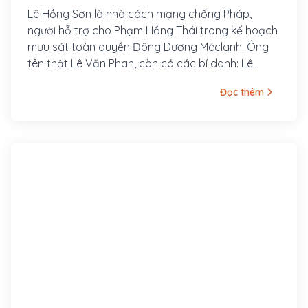
Lê Hồng Sơn là nhà cách mạng chống Pháp,
người hỗ trợ cho Phạm Hồng Thái trong kế hoạch
mưu sát toàn quyền Đông Dương Méclanh. Ông
tên thật Lê Văn Phan, còn có các bí danh: Lê
Hưng Quốc, Võ Hồng Anh, Lê Tản Anh. Quê ông ở
Đọc thêm
làng Xuân Hồ, tổng Xuân Liễu, huyện Nam Đàn,
tỉnh Nghệ An. Năm 1920, ông tham gia vào Việt
Nam Quang phục Hội và được Phan Bội Châu cử
sang Nhật gặp Kỳ Ngoại Hầu Cường Để.