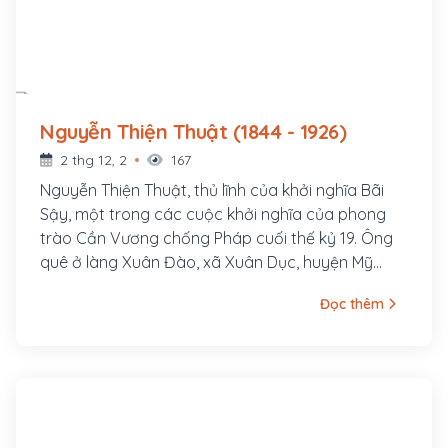
Nguyễn Thiện Thuật (1844 - 1926)
2 thg 12, 2
167
Nguyễn Thiện Thuật, thủ lĩnh của khởi nghĩa Bãi
Sậy, một trong các cuộc khởi nghĩa của phong
trào Cần Vương chống Pháp cuối thế kỷ 19. Ông
quê ở làng Xuân Đào, xã Xuân Dục, huyện Mỹ
Hào, tỉnh Hưng Yên. Ông là con cả của một gia
Đọc thêm
đình nhà nho nghèo, là hậu duệ đời thứ 30 của
Nguyễn Trãi. Cha ông là tú tài Nguyễn Tuy làm
nghề dạy học, các em trai ông là Nguyễn Thiện
Dương và Nguyễn Thiện Kế sau này cũng đều
tham gia khởi nghĩa Bãi Sậy