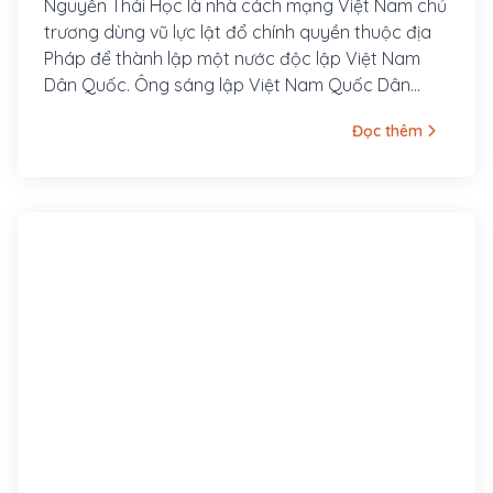
Nguyễn Thái Học là nhà cách mạng Việt Nam chủ
trương dùng vũ lực lật đổ chính quyền thuộc địa
Pháp để thành lập một nước độc lập Việt Nam
Dân Quốc. Ông sáng lập Việt Nam Quốc Dân
Đảng năm 1927 và lãnh đạo cuộc Khởi nghĩa Yên
Đọc thêm
Bái năm 1930. Nguyễn Thái Học sinh ngày 1 tháng
12 năm Nhâm Dần (1902) tại làng Thổ Tang, tổng
Lương Điền, phủ Vĩnh Tường, tỉnh Vĩnh Yên (nay là
Thị trấn Thổ Tang, huyện Vĩnh Tường, tỉnh Vĩnh
Phúc). Ông là con cả của cụ Nguyễn Văn Hách và
bà Nguyễn Thị Quỳnh. Gia đình ông là một gia
đình trung nông sống bằng nghề làm ruộng và
dệt vải, buôn vải. Từ 4 tuổi ông đã được cha mẹ
cho đi học chữ Hán, và năm 11 tuổi ông bắt đầu
theo học chương trình tiểu học Pháp-Việt tại thị
xã Vĩnh Yên