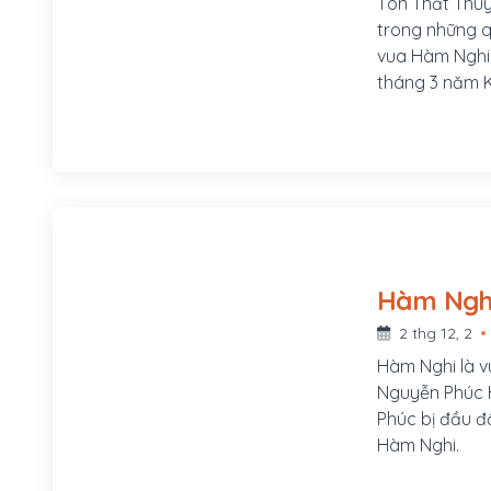
Tôn Thất Thuy
trong những q
vua Hàm Nghi
tháng 3 năm K
bên bờ sông B
Phú Mộng, phư
của Đề đốc Tô
của chúa Hiề
2 thg 12, 2
Hàm Nghi là v
Nguyễn Phúc H
Phúc bị đầu độ
Hàm Nghi.