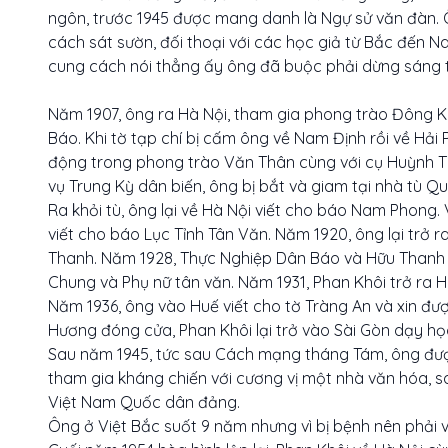
ngôn, trước 1945 được mang danh là Ngự sử văn đàn. 
cách sát sườn, đối thoại với các học giả từ Bắc đến N
cung cách nói thẳng ấy ông đã buộc phải dừng sáng 
Năm 1907, ông ra Hà Nội, tham gia phong trào Đông K
Báo. Khi tờ tạp chí bị cấm ông về Nam Định rồi về Hải
động trong phong trào Văn Thân cùng với cụ Huỳnh Th
vụ Trung Kỳ dân biến, ông bị bắt và giam tại nhà tù 
Ra khỏi tù, ông lại về Hà Nội viết cho báo Nam Phong.
viết cho báo Lục Tỉnh Tân Văn. Năm 1920, ông lại trở
Thanh. Năm 1928, Thực Nghiệp Dân Báo và Hữu Thanh b
Chung và Phụ nữ tân văn. Năm 1931, Phan Khôi trở ra H
Năm 1936, ông vào Huế viết cho tờ Tràng An và xin đ
Hương đóng cửa, Phan Khôi lại trở vào Sài Gòn dạy học
Sau năm 1945, tức sau Cách mạng tháng Tám, ông đượ
tham gia kháng chiến với cương vị một nhà văn hóa, s
Việt Nam Quốc dân đảng.
Ông ở Việt Bắc suốt 9 năm nhưng vì bị bệnh nên phải v