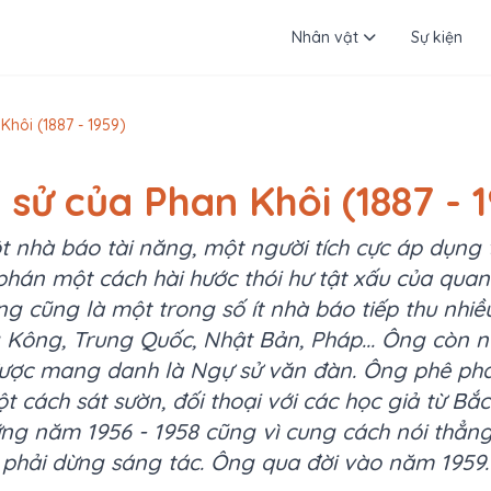
Nhân vật
Sự kiện
Khôi (1887 - 1959)
 sử của Phan Khôi (1887 - 
 nhà báo tài năng, một người tích cực áp dụng 
hán một cách hài hước thói hư tật xấu của quan
g cũng là một trong số ít nhà báo tiếp thu nhiề
Kông, Trung Quốc, Nhật Bản, Pháp... Ông còn nổi
được mang danh là Ngự sử văn đàn. Ông phê phán 
t cách sát sườn, đối thoại với các học giả từ B
ững năm 1956 - 1958 cũng vì cung cách nói thẳn
phải dừng sáng tác. Ông qua đời vào năm 1959.