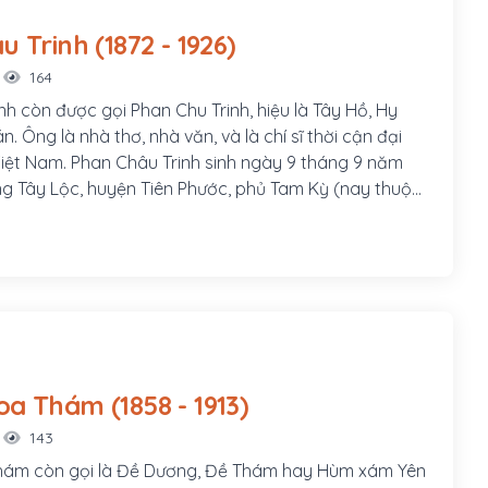
Phan Châu Trinh (1872 - 1926)
164
nh còn được gọi Phan Chu Trinh, hiệu là Tây Hồ, Hy
án. Ông là nhà thơ, nhà văn, và là chí sĩ thời cận đại
 Việt Nam. Phan Châu Trinh sinh ngày 9 tháng 9 năm
àng Tây Lộc, huyện Tiên Phước, phủ Tam Kỳ (nay thuộc
uyện Phú Ninh), tỉnh Quảng Nam, hiệu là Tây Hồ Hy
Cán. Cha ông là Phan Văn Bình, làm chức Quản cơ sơn
am gia phong trào Cần Vương trong tỉnh, làm
 đồn A Bá (Tiên Phước) phụ trách việc quân lương.
Thị Chung, con gái nhà vọng tộc, thông thạo chữ Hán,
m, huyện Tiên Phước.
Hoàng Hoa Thám (1858 - 1913)
143
ám còn gọi là Đề Dương, Đề Thám hay Hùm xám Yên