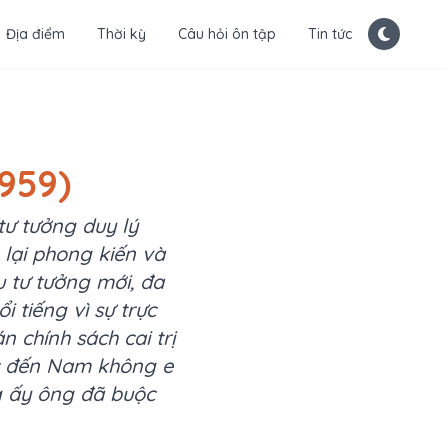
Địa điểm
Thời kỳ
Câu hỏi ôn tập
Tin tức
1959)
tư tưởng duy lý
 lại phong kiến và
u tư tưởng mới, đa
 tiếng vì sự trực
chính sách cai trị
ắc đến Nam không e
g ấy ông đã buộc