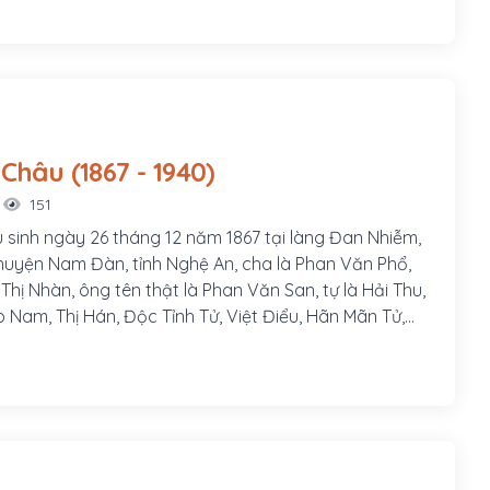
Phan Bội Châu (1867 - 1940)
151
 sinh ngày 26 tháng 12 năm 1867 tại làng Đan Nhiễm,
uyện Nam Đàn, tỉnh Nghệ An, cha là Phan Văn Phổ,
hị Nhàn, ông tên thật là Phan Văn San, tự là Hải Thu,
o Nam, Thị Hán, Độc Tỉnh Tử, Việt Điểu, Hãn Mãn Tử,
một danh sĩ và là nhà cách mạng Việt Nam, hoạt động
 Pháp thuộc. Ông đã thành lập phong trào Duy Tân
ướng phong trào Đông Du.