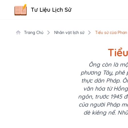
Tư Liệu Lịch Sử
Trang Chủ
Nhân vật lịch sử
Tiểu sử của Phan 
Tiểu
Ông còn là một
phương Tây, phê p
thực dân Pháp. Ôn
văn hóa từ Hồng 
ngôn, trước 1945 
của người Pháp mộ
dè kiêng nể. Nh