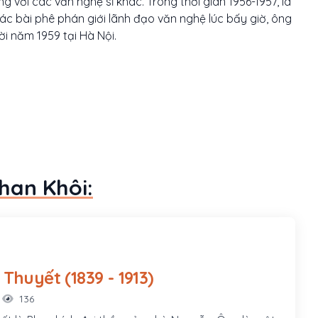
g với các văn nghệ sĩ khác. Trong thời gian 1956-1957, là
c bài phê phán giới lãnh đạo văn nghệ lúc bấy giờ, ông
ời năm 1959 tại Hà Nội.
han Khôi:
Tôn Thất Thuyết (1839 - 1913)
136