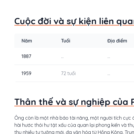
Cuộc đời và sự kiện liên qu
Năm
Tuổi
Địa điểm
1887
...
...
1959
72 tuổi
...
Thân thế và sự nghiệp của 
Ông còn là một nhà báo tài năng, một người tích cực
hài hước thói hư tật xấu của quan lại phong kiến và t
thu nhiều tư tưởng mới, đa văn hóa từ Hồng Kông, Trung