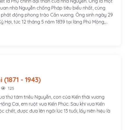
ết là Phụ chính đại thần của nhà Nguyễn. Ông là một
uan nhà Nguyễn chống Pháp tiêu biểu nhất, cùng
 phát động phong trào Cần vương. Ông sinh ngày 29
ỷ Hợi, tức 12 tháng 5 năm 1839 tại làng Phú Mộng,
ạch Yến cạnh Kinh thành Thuận Hóa, nay thuộc thôn
ờng Kim Long, thành phố Huế. Ông là con thứ hai
n Thất Đính và bà Văn Thị Thu, cũng là cháu 5 đời
n vương Nguyễn Phúc Tần.
Hàm Nghi (1871 - 1943)
125
ua thứ tám triều Nguyễn, con của Kiến thái vương
ồng Cai, em ruột vua Kiến Phúc. Sau khi vua Kiến
c chết, được đưa lên ngôi lúc 13 tuổi, lấy niên hiệu là