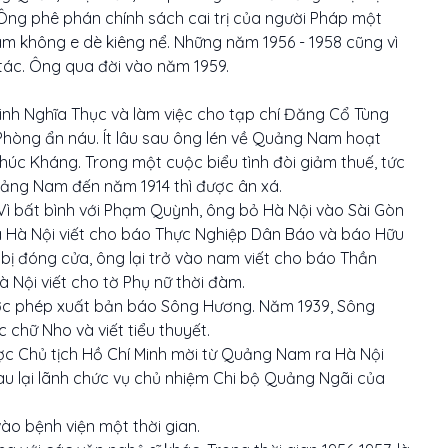
Ông phê phán chính sách cai trị của người Pháp một
am không e dè kiêng nể. Những năm 1956 - 1958 cũng vì
tác. Ông qua đời vào năm 1959.
inh Nghĩa Thục và làm việc cho tạp chí Đăng Cổ Tùng
 Phòng ẩn náu. Ít lâu sau ông lén về Quảng Nam hoạt
úc Kháng. Trong một cuộc biểu tình đòi giảm thuế, tức
Quảng Nam đến năm 1914 thì được ân xá.
 Vì bất bình với Phạm Quỳnh, ông bỏ Hà Nội vào Sài Gòn
 ra Hà Nội viết cho báo Thực Nghiệp Dân Báo và báo Hữu
ị đóng cửa, ông lại trở vào nam viết cho báo Thần
à Nội viết cho tờ Phụ nữ thời đàm.
ược phép xuất bản báo Sông Hương. Năm 1939, Sông
 chữ Nho và viết tiểu thuyết.
c Chủ tịch Hồ Chí Minh mời từ Quảng Nam ra Hà Nội
au lại lãnh chức vụ chủ nhiệm Chi bộ Quảng Ngãi của
ào bệnh viện một thời gian.