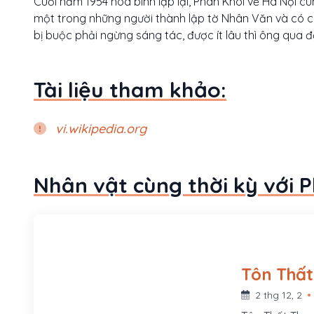
Cuối năm 1954 hòa bình lập lại, Phan Khôi về Hà Nội cùn
một trong những người thành lập tờ Nhân Văn và có cá
bị buộc phải ngừng sáng tác, được ít lâu thì ông qua đ
Tài liệu tham khảo:
vi.wikipedia.org
Nhân vật cùng thời kỳ với P
2 thg 12, 2