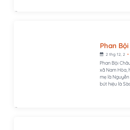
2 thg 12, 2
Phan Bội Châu
xã Nam Hòa, h
mẹ là Nguyễn T
bút hiệu là Sà
v.v...Ông là 
trong thời kỳ
Hội và khởi x