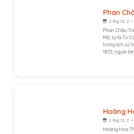
2 thg 12, 2
Phan Châu Tri
Mã, tự là Tử C
trong lịch sử
1872, người l
xã Tam Lộc, h
Mã, tự là Tử 
phòng, sau th
Chuyển vận sứ
Mẹ ông là Lê 
ở làng Phú Lâ
2 thg 12, 2
Hoàng Hoa Th