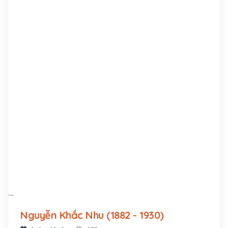
đình trung nông sống bằng nghề làm ruộng và
dệt vải, buôn vải. Từ 4 tuổi ông đã được cha mẹ
cho đi học chữ Hán, và năm 11 tuổi ông bắt đầu
theo học chương trình tiểu học Pháp-Việt tại thị
xã Vĩnh Yên
Nguyễn Khắc Nhu (1882 - 1930)