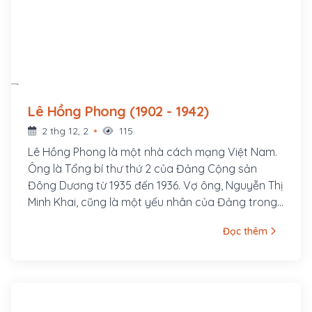
Lê Hồng Phong (1902 - 1942)
2 thg 12, 2
115
Lê Hồng Phong là một nhà cách mạng Việt Nam.
Ông là Tổng bí thư thứ 2 của Đảng Cộng sản
Đông Dương từ 1935 đến 1936. Vợ ông, Nguyễn Thị
Minh Khai, cũng là một yếu nhân của Đảng trong
thời kỳ đầu. Lê Hồng Phong sinh ngày 6 tháng 9
Đọc thêm
năm 1902 trong một gia đình nghèo thuộc xóm
Đông Cửa, thôn Đông Thông, tổng Thông Lạng,
nay là xã Hưng Thông, huyện Hưng Nguyên, tỉnh
Nghệ An. Từ nhỏ cuộc sống ông đã bập bênh
nhiều khó khăn. Song thân ông là ông Lê Huy