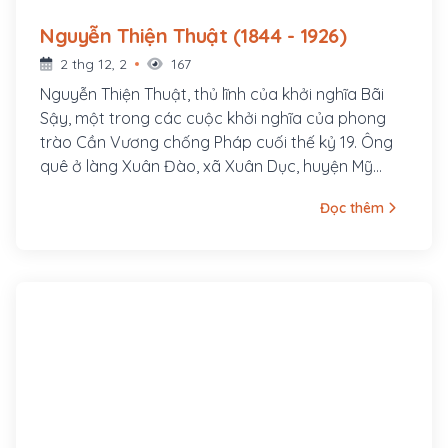
Nguyễn Thiện Thuật (1844 - 1926)
2 thg 12, 2
167
Nguyễn Thiện Thuật, thủ lĩnh của khởi nghĩa Bãi
Sậy, một trong các cuộc khởi nghĩa của phong
trào Cần Vương chống Pháp cuối thế kỷ 19. Ông
quê ở làng Xuân Đào, xã Xuân Dục, huyện Mỹ
Hào, tỉnh Hưng Yên. Ông là con cả của một gia
Đọc thêm
đình nhà nho nghèo, là hậu duệ đời thứ 30 của
Nguyễn Trãi. Cha ông là tú tài Nguyễn Tuy làm
nghề dạy học, các em trai ông là Nguyễn Thiện
Dương và Nguyễn Thiện Kế sau này cũng đều
tham gia khởi nghĩa Bãi Sậy