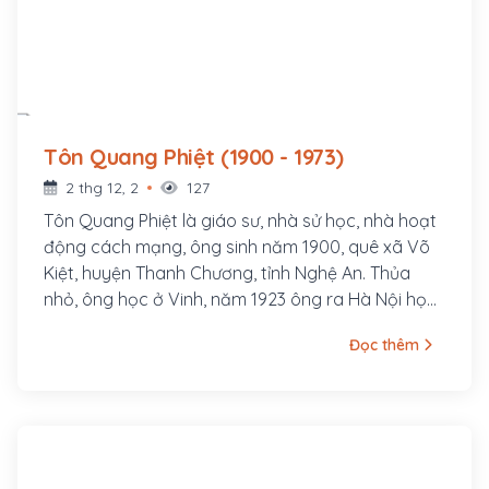
Tôn Quang Phiệt (1900 - 1973)
2 thg 12, 2
127
Tôn Quang Phiệt là giáo sư, nhà sử học, nhà hoạt
động cách mạng, ông sinh năm 1900, quê xã Võ
Kiệt, huyện Thanh Chương, tỉnh Nghệ An. Thủa
nhỏ, ông học ở Vinh, năm 1923 ông ra Hà Nội học
Cao đẳng Sư phạm Đông Dương. Tại đây ông
Đọc thêm
tham gia vận động thành lập Đảng Phục Việt
(sau đổi thành Tân Việt, tiền thân của Đông
Dương Cộng sản Liên đoàn).