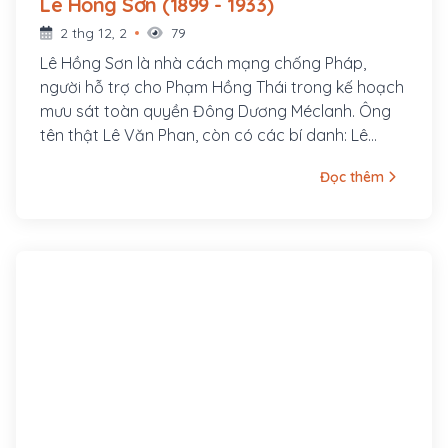
Lê Hồng Sơn (1899 - 1933)
2 thg 12, 2
79
Lê Hồng Sơn là nhà cách mạng chống Pháp,
người hỗ trợ cho Phạm Hồng Thái trong kế hoạch
mưu sát toàn quyền Đông Dương Méclanh. Ông
tên thật Lê Văn Phan, còn có các bí danh: Lê
Hưng Quốc, Võ Hồng Anh, Lê Tản Anh. Quê ông ở
Đọc thêm
làng Xuân Hồ, tổng Xuân Liễu, huyện Nam Đàn,
tỉnh Nghệ An. Năm 1920, ông tham gia vào Việt
Nam Quang phục Hội và được Phan Bội Châu cử
sang Nhật gặp Kỳ Ngoại Hầu Cường Để.