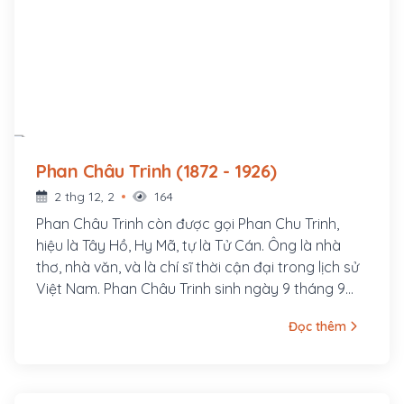
Phan Châu Trinh (1872 - 1926)
2 thg 12, 2
164
Phan Châu Trinh còn được gọi Phan Chu Trinh,
hiệu là Tây Hồ, Hy Mã, tự là Tử Cán. Ông là nhà
thơ, nhà văn, và là chí sĩ thời cận đại trong lịch sử
Việt Nam. Phan Châu Trinh sinh ngày 9 tháng 9
năm 1872, người làng Tây Lộc, huyện Tiên Phước,
Đọc thêm
phủ Tam Kỳ (nay thuộc xã Tam Lộc, huyện Phú
Ninh), tỉnh Quảng Nam, hiệu là Tây Hồ Hy Mã, tự là
Tử Cán. Cha ông là Phan Văn Bình, làm chức Quản
cơ sơn phòng, sau tham gia phong trào Cần