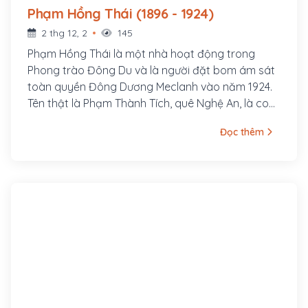
Phạm Hồng Thái (1896 - 1924)
2 thg 12, 2
145
Phạm Hồng Thái là một nhà hoạt động trong
Phong trào Đông Du và là người đặt bom ám sát
toàn quyền Đông Dương Meclanh vào năm 1924.
Tên thật là Phạm Thành Tích, quê Nghệ An, là con
quan Huấn đạo Phạm Thành Mỹ. Ông cùng với
Đọc thêm
một nhóm thanh niên có tâm huyết theo Vương
Thúc Oánh (thành viên Việt Nam Quang phục
Hội) vượt biên qua Xiêm (Thái Lan) rồi sang
Quảng Châu (Trung Quốc) khoảng cuối năm 1918.
Tháng 4 năm 1924, ông gia nhập Tâm Tâm Xã do
Hồ Tùng Mậu, Lê Hồng Sơn thành lập