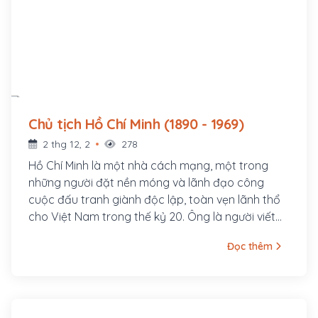
Chủ tịch Hồ Chí Minh (1890 - 1969)
2 thg 12, 2
278
Hồ Chí Minh là một nhà cách mạng, một trong
những người đặt nền móng và lãnh đạo công
cuộc đấu tranh giành độc lập, toàn vẹn lãnh thổ
cho Việt Nam trong thế kỷ 20. Ông là người viết
và đọc bản Tuyên ngôn Độc lập Việt Nam khai
Đọc thêm
sinh nước Việt Nam Dân chủ Cộng hòa ngày 2
tháng 9 năm 1945 tại quảng trường Ba Đình, Hà
Nội, là Chủ tịch nước Việt Nam Dân chủ Cộng hòa
trong thời gian 1945 – 1969, Chủ tịch Ban Chấp