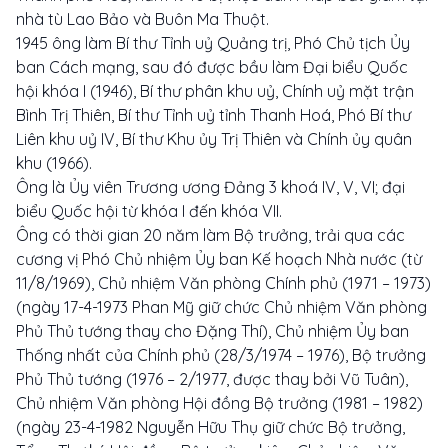
nhà tù Lao Bảo và Buôn Ma Thuột.
1945 ông làm Bí thư Tỉnh uỷ Quảng trị, Phó Chủ tịch Ủy
ban Cách mạng, sau đó được bầu làm Đại biểu Quốc
hội khóa I (1946), Bí thư phân khu uỷ, Chính uỷ mặt trận
Bình Trị Thiên, Bí thư Tỉnh uỷ tỉnh Thanh Hoá, Phó Bí thư
Liên khu uỷ IV, Bí thư Khu ủy Trị Thiên và Chính ủy quân
khu (1966).
Ông là Ủy viên Trương ương Đảng 3 khoá IV, V, VI; đại
biểu Quốc hội từ khóa I đến khóa VII.
Ông có thời gian 20 năm làm Bộ trưởng, trải qua các
cương vị Phó Chủ nhiệm Ủy ban Kế hoạch Nhà nước (từ
11/8/1969), Chủ nhiệm Văn phòng Chính phủ (1971 – 1973)
(ngày 17-4-1973 Phan Mỹ giữ chức Chủ nhiệm Văn phòng
Phủ Thủ tướng thay cho Đặng Thí), Chủ nhiệm Ủy ban
Thống nhất của Chính phủ (28/3/1974 – 1976), Bộ trưởng
Phủ Thủ tướng (1976 – 2/1977, được thay bởi Vũ Tuân),
Chủ nhiệm Văn phòng Hội đồng Bộ trưởng (1981 – 1982)
(ngày 23-4-1982 Nguyễn Hữu Thụ giữ chức Bộ trưởng,