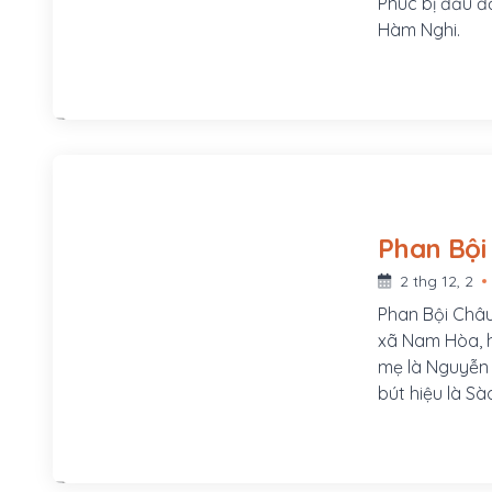
Phúc bị đầu độ
Hàm Nghi.
2 thg 12, 2
Phan Bội Châu
xã Nam Hòa, h
mẹ là Nguyễn T
bút hiệu là Sà
v.v...Ông là 
trong thời kỳ
Hội và khởi x