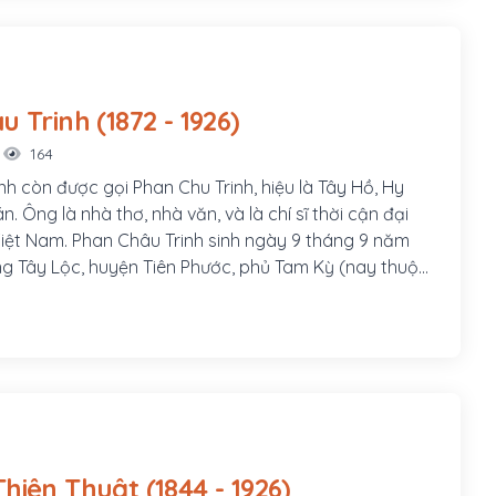
Phan Châu Trinh (1872 - 1926)
164
nh còn được gọi Phan Chu Trinh, hiệu là Tây Hồ, Hy
án. Ông là nhà thơ, nhà văn, và là chí sĩ thời cận đại
 Việt Nam. Phan Châu Trinh sinh ngày 9 tháng 9 năm
àng Tây Lộc, huyện Tiên Phước, phủ Tam Kỳ (nay thuộc
uyện Phú Ninh), tỉnh Quảng Nam, hiệu là Tây Hồ Hy
Cán. Cha ông là Phan Văn Bình, làm chức Quản cơ sơn
am gia phong trào Cần Vương trong tỉnh, làm
 đồn A Bá (Tiên Phước) phụ trách việc quân lương.
Thị Chung, con gái nhà vọng tộc, thông thạo chữ Hán,
m, huyện Tiên Phước.
Nguyễn Thiện Thuật (1844 - 1926)