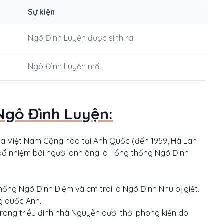
Sự kiện
Ngô Đình Luyện được sinh ra
Ngô Đình Luyện mất
Ngô Đình Luyện:
 của Việt Nam Cộng hòa tại Anh Quốc (đến 1959, Hà Lan
ợc bổ nhiệm bởi người anh ông là Tổng thống Ngô Đình
ống Ngô Đình Diệm và em trai là Ngô Đình Nhu bị giết.
g quốc Anh.
trong triều đình nhà Nguyễn dưới thời phong kiến do