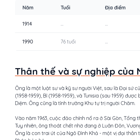
Năm
Tuổi
Địa điểm
1914
...
...
1990
76 tuổi
...
Thân thế và sự nghiệp của 
Ông là một luật sư và kỹ sư người Việt, sau là Đại sứ
(1958-1959), Bỉ (1958-1959), và Tunisia (sau 1959) đư
Diệm. Ông cũng là tỉnh trưởng Khu tự trị người Chăm.
Vào năm 1963, cuộc đảo chính nổ ra ở Sài Gòn, Tổng th
Tuy nhiên, ông thoát chết nhờ đang ở Luân Đôn, Vươn
Ông là con trai út của Ngô Đình Khả - một vị đại thần 