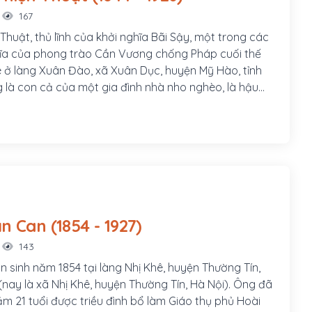
167
huật, thủ lĩnh của khởi nghĩa Bãi Sậy, một trong các
ĩa của phong trào Cần Vương chống Pháp cuối thế
ê ở làng Xuân Đào, xã Xuân Dục, huyện Mỹ Hào, tỉnh
 là con cả của một gia đình nhà nho nghèo, là hậu
0 của Nguyễn Trãi. Cha ông là tú tài Nguyễn Tuy làm
 các em trai ông là Nguyễn Thiện Dương và Nguyễn
này cũng đều tham gia khởi nghĩa Bãi Sậy
Lương Văn Can (1854 - 1927)
143
 sinh năm 1854 tại làng Nhị Khê, huyện Thường Tín,
(nay là xã Nhị Khê, huyện Thường Tín, Hà Nội). Ông đã
m 21 tuổi được triều đình bổ làm Giáo thụ phủ Hoài