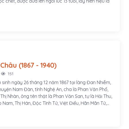
c chết, được đưa lên ngôi lúc 13 tuổi, lấy niên hiệu là
Phan Bội Châu (1867 - 1940)
151
 sinh ngày 26 tháng 12 năm 1867 tại làng Đan Nhiễm,
uyện Nam Đàn, tỉnh Nghệ An, cha là Phan Văn Phổ,
hị Nhàn, ông tên thật là Phan Văn San, tự là Hải Thu,
o Nam, Thị Hán, Độc Tỉnh Tử, Việt Điểu, Hãn Mãn Tử,
một danh sĩ và là nhà cách mạng Việt Nam, hoạt động
 Pháp thuộc. Ông đã thành lập phong trào Duy Tân
ướng phong trào Đông Du.