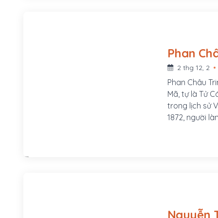
2 thg 12, 2
Phan Châu Tri
Mã, tự là Tử C
trong lịch sử
1872, người l
xã Tam Lộc, h
Mã, tự là Tử 
phòng, sau th
Chuyển vận sứ
Mẹ ông là Lê 
ở làng Phú Lâ