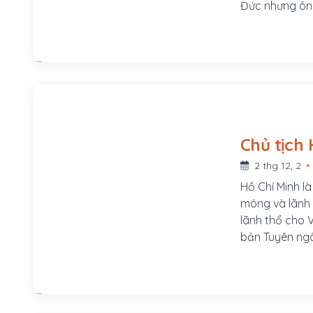
Đức nhưng ông
2 thg 12, 2
Hồ Chí Minh l
móng và lãnh 
lãnh thổ cho V
bản Tuyên ngô
chủ Cộng hòa 
Hà Nội, là Ch
gian 1945 – 1
động Việt Nam 