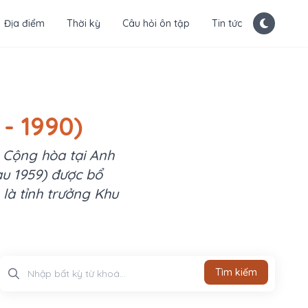
Địa điểm
Thời kỳ
Câu hỏi ôn tập
Tin tức
- 1990)
m Cộng hòa tại Anh
sau 1959) được bổ
là tỉnh trưởng Khu
Tìm kiếm
Tìm kiếm