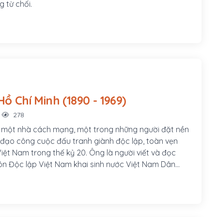
 từ chối.
Chủ tịch Hồ Chí Minh (1890 - 1969)
278
à một nhà cách mạng, một trong những người đặt nền
đạo công cuộc đấu tranh giành độc lập, toàn vẹn
iệt Nam trong thế kỷ 20. Ông là người viết và đọc
n Độc lập Việt Nam khai sinh nước Việt Nam Dân
ngày 2 tháng 9 năm 1945 tại quảng trường Ba Đình,
ủ tịch nước Việt Nam Dân chủ Cộng hòa trong thời
969, Chủ tịch Ban Chấp hành Trung ương Đảng Lao
(nay là Tổng bí thư) trong thời gian 1951 – 1969.