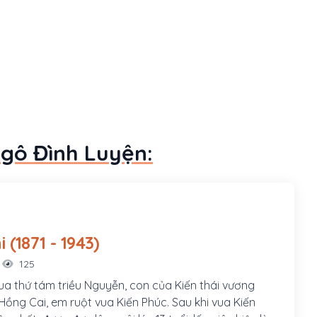
Ngô Đình Luyện:
Hàm Nghi (1871 - 1943)
125
ua thứ tám triều Nguyễn, con của Kiến thái vương
ồng Cai, em ruột vua Kiến Phúc. Sau khi vua Kiến