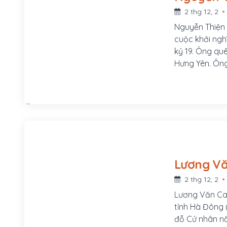
2 thg 12, 2
Nguyễn Thiện T
cuộc khởi ngh
kỷ 19. Ông qu
Hưng Yên. Ông
duệ đời thứ 3
nghề dạy học,
Thiện Kế sau 
2 thg 12, 2
Lương Văn Can
tỉnh Hà Đông 
đỗ Cử nhân nă