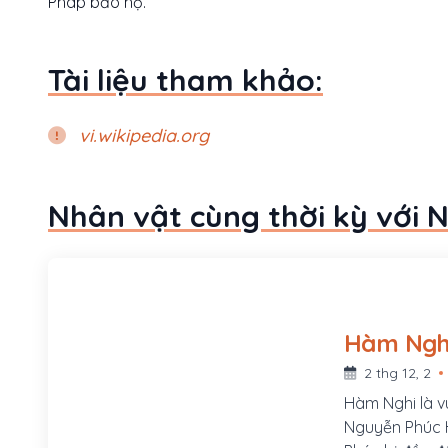
Pháp bảo hộ.
Tài liệu tham khảo:
vi.wikipedia.org
Nhân vật cùng thời kỳ với 
2 thg 12, 2
Hàm Nghi là v
Nguyễn Phúc H