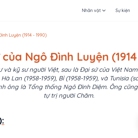
Nhân vật
Sự kiện
ình Luyện (1914 - 1990)
ử của Ngô Đình Luyện (1914 
ư và kỹ sư người Việt, sau là Đại sứ của Việt Na
Hà Lan (1958-1959), Bỉ (1958-1959), và Tunisia (
nh ông là Tổng thống Ngô Đình Diệm. Ông cũng 
tự trị người Chăm.
: