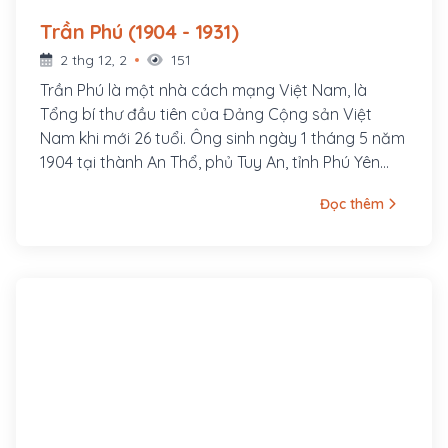
Trần Phú (1904 - 1931)
2 thg 12, 2
151
Trần Phú là một nhà cách mạng Việt Nam, là
Tổng bí thư đầu tiên của Đảng Cộng sản Việt
Nam khi mới 26 tuổi. Ông sinh ngày 1 tháng 5 năm
1904 tại thành An Thổ, phủ Tuy An, tỉnh Phú Yên
(nay thuộc xã An Dân, huyện Tuy An, tỉnh Phú Yên).
Đọc thêm
Nguyên quán ông ở làng Tùng Sinh, nay thuộc xã
Tùng Ảnh, huyện Đức Thọ, tỉnh Hà Tĩnh. Cha ông là
cụ Trần Văn Phổ, từng đỗ Giải nguyên. Thời gian
làm Giáo thụ Tuy An đã sinh ra ông tại đây. Thân
mẫu ông là bà Hoàng Thị Cát, người làng Tùng
Anh, huyện Đức Thọ, tỉnh Hà Tĩnh. Ông là con thứ 7
trong gia đình.