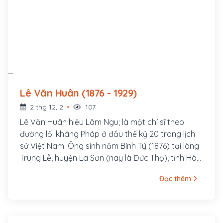
Lê Văn Huân (1876 - 1929)
2 thg 12, 2
107
Lê Văn Huân hiệu Lâm Ngu; là một chí sĩ theo
đường lối kháng Pháp ở đầu thế kỷ 20 trong lịch
sử Việt Nam. Ông sinh năm Bính Tý (1876) tại làng
Trung Lễ, huyện La Sơn (nay là Đức Thọ), tỉnh Hà
Tĩnh. Thân sinh ông là Lê Văn Thống đậu cử nhân,
Đọc thêm
làm Bang biện huyện Tương Dương, tỉnh Nghệ An;
mẹ là Phan Thị Đại, chị ruột Đình nguyên tiến sỹ
Phan Đình Phùng. Lê Văn Huân mồ côi cha lúc 2
tuổi, được mẹ đem về nuôi ở quê ngoại, làng