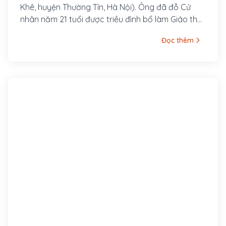
Khê, huyện Thường Tín, Hà Nội). Ông đã đỗ Cử
nhân năm 21 tuổi được triều đình bổ làm Giáo thụ
phủ Hoài Đức nhưng ông từ chối.
Đọc thêm