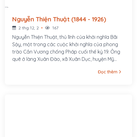
Nguyễn Thiện Thuật (1844 - 1926)
2 thg 12, 2
167
Nguyễn Thiện Thuật, thủ lĩnh của khởi nghĩa Bãi
Sậy, một trong các cuộc khởi nghĩa của phong
trào Cần Vương chống Pháp cuối thế kỷ 19. Ông
quê ở làng Xuân Đào, xã Xuân Dục, huyện Mỹ
Hào, tỉnh Hưng Yên. Ông là con cả của một gia
Đọc thêm
đình nhà nho nghèo, là hậu duệ đời thứ 30 của
Nguyễn Trãi. Cha ông là tú tài Nguyễn Tuy làm
nghề dạy học, các em trai ông là Nguyễn Thiện
Dương và Nguyễn Thiện Kế sau này cũng đều
tham gia khởi nghĩa Bãi Sậy