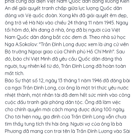
phái cùng đại diện Việt Nam Quốc dân đảng xuống Kiến
An để giải quyết tranh chấp giữa lực lượng Quốc dân
đảng với Vệ quốc đoàn. Xong khi đã giải quyết êm đẹp,
ông trở về Hà Nội vào chiều 24 tháng 11 năm 1945. Ngay
tối hôm đó, khi đang ở nhà, ông đã bị người của Việt
Nam Quốc dân đảng bắt cóc đem đi. Theo nhà sử học
Nga A.Sokolov: "Trần Đình Long được xem là ứng cử viên
Bộ trưởng Ngoại giao của Chính phủ Hồ Chí Minh". Sau
đó, báo chí Việt Minh đã yêu cầu Quốc dân đảng thả
người, tuy nhiên kể từ đó, Trần Đình Long đã hoàn toàn
mất tích.
Báo Sự thật số 12, ngày 13 tháng 1 năm 1946 đã đăng bài
ca ngợi Trần Đình Long, coi ông là một trí thức yêu nước
nhiệt thành, một nhân tài đã đem hết sức mình vào công
cuộc đấu tranh giải phóng dân tộc. Ông đã làm việc
cho chính quyền mới cách mạng được đúng 100 ngày.
Cho tới hiện nay, gia đình của Trần Đình Long vẫn chưa
tìm thấy tung tích thi hài ông. Người vợ của ông là bà
Phương đã mang con trai tên là Trần Đình Lương vào Sài