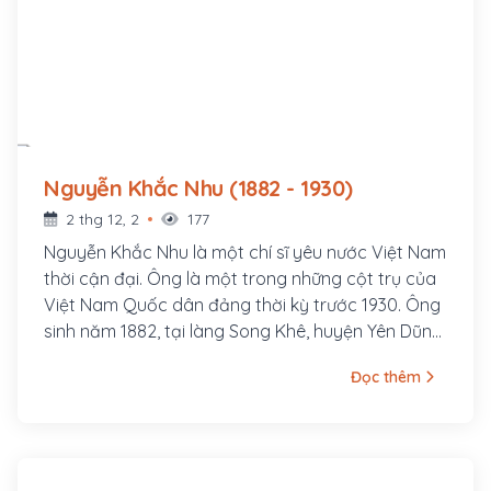
Nguyễn Khắc Nhu (1882 - 1930)
2 thg 12, 2
177
Nguyễn Khắc Nhu là một chí sĩ yêu nước Việt Nam
thời cận đại. Ông là một trong những cột trụ của
Việt Nam Quốc dân đảng thời kỳ trước 1930. Ông
sinh năm 1882, tại làng Song Khê, huyện Yên Dũng,
tỉnh Bắc Giang. Xuất thân trong một gia đình Nho
Đọc thêm
học, mồ côi cha năm 13 tuổi, thuở nhỏ ông theo
học khoa cử, năm 1912 đi thi Hương đứng đầu cả
xứ Bắc Kỳ nên đương thời gọi là Đầu Xứ Nhu, gọi
tắt là Xứ Nhu.