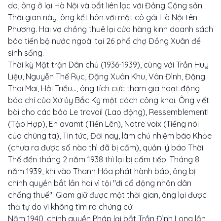
do, ông ở lại Hà Nội và bắt liên lạc với Đảng Cộng sản.
Thời gian này, ông kết hôn với một cô gái Hà Nội tên
Phương. Hai vợ chồng thuê lại cửa hàng kinh doanh sách
báo tiến bộ nước ngoài tại 26 phố chợ Đồng Xuân để
sinh sống.
Thời kỳ Mặt trận Dân chủ (1936-1939), cùng với Trần Huy
Liệu, Nguyễn Thế Rục, Đặng Xuân Khu, Vân Đình, Đặng
Thai Mai, Hải Triều..., ông tích cực tham gia hoạt động
báo chí của Xứ ủy Bắc Kỳ một cách công khai. Ông viết
bài cho các báo Le travail (Lao động), Ressemblement!
(Tập Hợp), En avamt (Tiến Lên), Notre voix (Tiếng nói
của chúng ta), Tin tức, Đời nay, làm chủ nhiệm báo Khỏe
(chưa ra được số nào thì đã bị cấm), quản lý báo Thời
Thế đến tháng 2 năm 1938 thì lại bị cấm tiếp. Tháng 8
năm 1939, khi vào Thanh Hóa phát hành báo, ông bị
chính quyền bắt lần hai vì tội "đi cổ động nhân dân
chống thuế". Giam giữ được một thời gian, ông lại được
thả tự do vì không tìm ra chứng cứ.
Năm 1940, chính quyền Pháp lại bắt Trần Đình Long lần