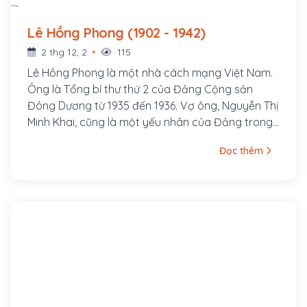
Lê Hồng Phong (1902 - 1942)
2 thg 12, 2
115
Lê Hồng Phong là một nhà cách mạng Việt Nam.
Ông là Tổng bí thư thứ 2 của Đảng Cộng sản
Đông Dương từ 1935 đến 1936. Vợ ông, Nguyễn Thị
Minh Khai, cũng là một yếu nhân của Đảng trong
thời kỳ đầu. Lê Hồng Phong sinh ngày 6 tháng 9
Đọc thêm
năm 1902 trong một gia đình nghèo thuộc xóm
Đông Cửa, thôn Đông Thông, tổng Thông Lạng,
nay là xã Hưng Thông, huyện Hưng Nguyên, tỉnh
Nghệ An. Từ nhỏ cuộc sống ông đã bập bênh
nhiều khó khăn. Song thân ông là ông Lê Huy
Quán và bà Phạm Thị Sau