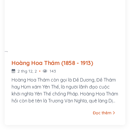
Hoàng Hoa Thám (1858 - 1913)
2 thg 12, 2
143
Hoàng Hoa Thám còn gọi là Đề Dương, Đề Thám
hay Hùm xám Yên Thế, là người lãnh đạo cuộc
khởi nghĩa Yên Thế chống Pháp. Hoàng Hoa Thám
hồi còn bé tên là Trương Văn Nghĩa, quê làng Dị
Chế, huyện Tiên Lữ, tỉnh Hưng Yên, bố là Trương
Đọc thêm
Văn Thận và mẹ là Lương Thị Minh. Sinh thời, bố
mẹ Hoàng Hoa Thám đều là những người rất
trọng nghĩa khí; cả hai ông bà đều gia nhập cuộc