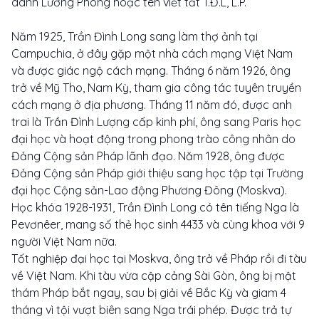
danh Lương Phong hoặc tên viết tắt T.Đ.L, L.P.
Năm 1925, Trần Đình Long sang làm thợ ảnh tại
Campuchia, ở đây gặp một nhà cách mạng Việt Nam
và được giác ngộ cách mạng. Tháng 6 năm 1926, ông
trở về Mỹ Tho, Nam Kỳ, tham gia công tác tuyên truyền
cách mạng ở địa phương. Tháng 11 năm đó, được anh
trai là Trần Đình Lượng cấp kinh phí, ông sang Paris học
đại học và hoạt động trong phong trào công nhân do
Đảng Cộng sản Pháp lãnh đạo. Năm 1928, ông được
Đảng Cộng sản Pháp giới thiệu sang học tập tại Trường
đại học Cộng sản-Lao động Phương Đông (Moskva).
Học khóa 1928-1931, Trần Đình Long có tên tiếng Nga là
Pevơnêer, mang số thẻ học sinh 4433 và cùng khoa với 9
người Việt Nam nữa.
Tốt nghiệp đại học tại Moskva, ông trở về Pháp rồi đi tàu
về Việt Nam. Khi tàu vừa cập cảng Sài Gòn, ông bị mật
thám Pháp bắt ngay, sau bị giải về Bắc Kỳ và giam 4
tháng vì tội vượt biên sang Nga trái phép. Được trả tự