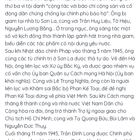
thứ ba vì tội danh "cộng tác với báo chí cộng sản và cổ
động dân chúng chống lại chính phủ bảo hộ". Ông bị
giam tại nhà tù Sơn La, cùng với Trần Huy Liệu, Tô Hiệu,
Nguyễn Lương Bằng... Ở trong ngục, ông sáng tác một
số vở kịch đồng thời thành lập gánh hát trong nhà giam,
biểu diễn các tác phẩm có nội dung yêu nước.
Sau khi Nhật đảo chính Pháp vào tháng 3 năm 1945, ông
cùng các tù chính trị ở Sơn La được thả tự do. Về đến Hà
Nội, ông liên lạc với Xứ ủy Bắc Kỳ, và được giao nhiệm vụ
cố vấn cho Ủy ban Quân sự Cách mạng Hà Nội (Ủy ban
khởi nghĩa). Cùng với Lê Trọng Nghĩa, ông còn là người
liên lạc với Khâm sai Bắc bộ Phan Kế Toại, để đề nghị
Phan Kế Toại đứng về phía Việt Minh. Sau khi Cách mạng
tháng 8 thành công và nhà nước Việt Nam Dân chủ
Cộng hòa ra đời, ông trở thành Trợ lý ngoại giao cho
Chủ tịch Hồ Chí Minh, cùng với Tạ Quang Bửu, Bùi Lâm và
Nguyễn Đức Thụy.
Cuối tháng 11 năm 1945, Trần Đình Long được Chính phủ