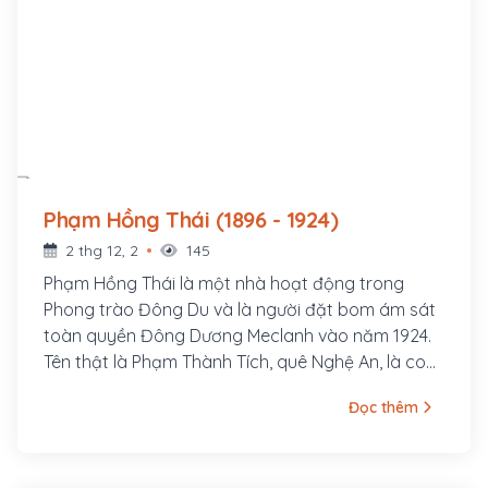
Phạm Hồng Thái (1896 - 1924)
2 thg 12, 2
145
Phạm Hồng Thái là một nhà hoạt động trong
Phong trào Đông Du và là người đặt bom ám sát
toàn quyền Đông Dương Meclanh vào năm 1924.
Tên thật là Phạm Thành Tích, quê Nghệ An, là con
quan Huấn đạo Phạm Thành Mỹ. Ông cùng với
Đọc thêm
một nhóm thanh niên có tâm huyết theo Vương
Thúc Oánh (thành viên Việt Nam Quang phục
Hội) vượt biên qua Xiêm (Thái Lan) rồi sang