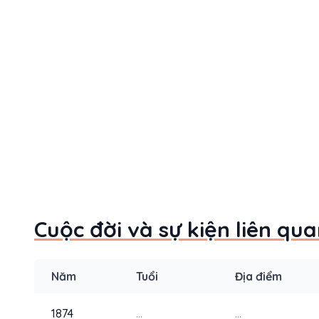
Cuộc đời và sự kiện liên q
Năm
Tuổi
Địa điểm
1874
...
...