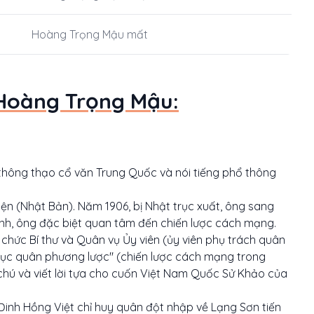
Hoàng Trọng Mậu mất
 Hoàng Trọng Mậu:
thông thạo cổ văn Trung Quốc và nói tiếng phổ thông
n (Nhật Bản). Năm 1906, bị Nhật trục xuất, ông sang
inh, ông đặc biệt quan tâm đến chiến lược cách mạng.
chức Bí thư và Quân vụ Ủy viên (ủy viên phụ trách quân
hục quân phương lược" (chiến lược cách mạng trong
chú và viết lời tựa cho cuốn Việt Nam Quốc Sử Khảo của
 Đinh Hồng Việt chỉ huy quân đột nhập về Lạng Sơn tiến