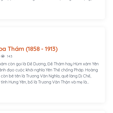
ạch Yến cạnh Kinh thành Thuận Hóa, nay thuộc thôn
ờng Kim Long, thành phố Huế. Ông là con thứ hai
n Thất Đính và bà Văn Thị Thu, cũng là cháu 5 đời
n vương Nguyễn Phúc Tần.
Hoàng Hoa Thám (1858 - 1913)
143
ám còn gọi là Đề Dương, Đề Thám hay Hùm xám Yên
 lãnh đạo cuộc khởi nghĩa Yên Thế chống Pháp. Hoàng
còn bé tên là Trương Văn Nghĩa, quê làng Dị Chế,
, tỉnh Hưng Yên, bố là Trương Văn Thận và mẹ là
h. Sinh thời, bố mẹ Hoàng Hoa Thám đều là những
g nghĩa khí; cả hai ông bà đều gia nhập cuộc khởi
uyễn Văn Nhàn (Nùng Văn Vân) ở Sơn Tây.