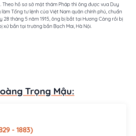
 Theo hồ sơ sở mật thám Pháp thì ông được vua Duy
g làm Tổng tư lệnh của Việt Nam quân chính phủ, chuẩn
 28 tháng 5 năm 1915, ông bị bắt tại Hương Cảng rồi bị
 xử bắn tại trường bắn Bạch Mai, Hà Nội.
Hoàng Trọng Mậu:
Đức (1829 - 1883)