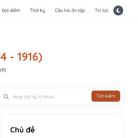
Địa điểm
Thời kỳ
Câu hỏi ôn tập
Tin tức
 - 1916)
am.
Tìm kiếm
Tìm kiếm
Chủ đề