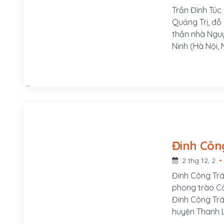
Trần Đình Túc
Quảng Trị, đỗ 
thần nhà Nguy
Ninh (Hà Nội, 
trong những đ
khi Pháp xâm 
2 thg 12, 2
Đinh Công Trá
phong trào Cầ
Đinh Công Trá
huyện Thanh L