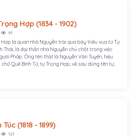
Nguyễn Trọng Hợp (1834 - 1902)
91
Hợp là quan nhà Nguyễn trải qua bảy triều vua từ Tự
 Thái, là đại thần nhà Nguyễn chủ chốt trong việc
người Pháp. Ông tên thật là Nguyễn Văn Tuyên, hiệu
n chữ Quế Bình Tử, tự Trọng Hợp, về sau dùng tên tự
 nên thường được gọi là Nguyễn Trọng Hợp. Nguyễn
h năm Giáp Ngọ (1834), dòng dõi đại thần đời Hậu Lê
g Thái, thân phụ của ông là cử nhân Nguyễn Cư quê
uyện Thanh Trì, tỉnh Hà Đông (nay là phường Đại Kim,
i, thành phố Hà Nội). Ông sống từ nhỏ ở quê hương,
 tại Hà Nội, là học trò của tiến sĩ Vũ Tông Phan và tiến
Lý - nhà giáo nổi tiếng ở Hà Nội lúc bấy giờ.
Trần Đình Túc (1818 - 1899)
121