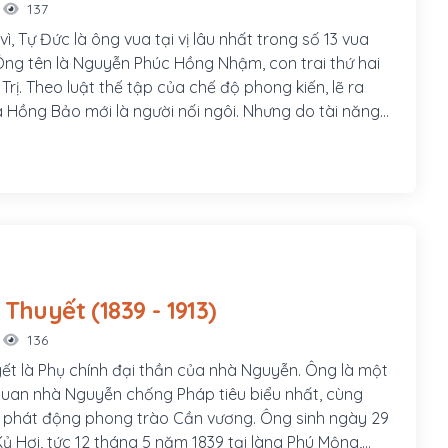
137
 vì, Tự Đức là ông vua tại vị lâu nhất trong số 13 vua
ng tên là Nguyễn Phúc Hồng Nhậm, con trai thứ hai
Trị. Theo luật thế tập của chế độ phong kiến, lẽ ra
là Hồng Bảo mới là người nối ngôi. Nhưng do tài năng
h khí ngông nghênh nên Hồng Bảo bị vua cha phế
ôi Tiềm để, Hồng Nhậm được đưa lên ngai vàng trở
Đức - một vị vua, một nhà thơ hiền lành, thương dân,
g thể chất yếu đuối, tính cách có phần bạc nhược và
Tôn Thất Thuyết (1839 - 1913)
136
ết là Phụ chính đại thần của nhà Nguyễn. Ông là một
uan nhà Nguyễn chống Pháp tiêu biểu nhất, cùng
 phát động phong trào Cần vương. Ông sinh ngày 29
ỷ Hợi, tức 12 tháng 5 năm 1839 tại làng Phú Mộng,