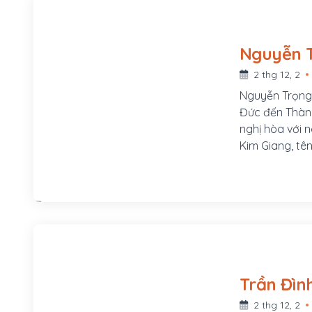
2 thg 12, 2
Nguyễn Trọng 
Đức đến Thành
nghị hòa với 
Kim Giang, tê
làm tên chính
Trọng Hợp sin
là Nguyễn Côn
làng Kim Lũ, h
quận Hoàng Ma
lớn lên đi học
sĩ Nguyễn Văn 
2 thg 12, 2