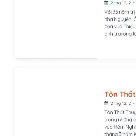
2 thg 12, 2
Với 36 năm trị
nhà Nguyễn. Ô
của vua Thiệu 
anh trai ông 
thấp kém, tín
truất khỏi ng
thành vua Tự 
yêu nước nhưn
bi quan.
2 thg 12, 2
Tôn Thất Thuy
trong những q
vua Hàm Nghi
tháng 3 năm K