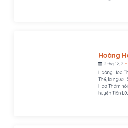
bên bờ sông B
Phú Mộng, phư
của Đề đốc Tô
của chúa Hiề
2 thg 12, 2
Hoàng Hoa Th
Thế, là người
Hoa Thám hồi 
huyện Tiên Lữ
Lương Thị Min
người rất trọn
nghĩa của Ng