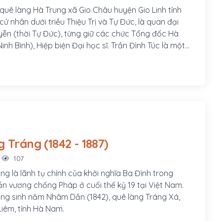
 quê làng Hà Trung xã Gio Châu huyện Gio Linh tỉnh
cử nhân dưới triều Thiệu Trị và Tự Đức, là quan đại
ễn (thời Tự Đức), từng giữ các chức Tổng đốc Hà
Ninh Bình), Hiệp biện Đại học sĩ. Trần Đình Túc là một
ại thần chủ chốt trong việc nghị hòa với người Pháp,
lược Việt Nam.
Đinh Công Tráng (1842 - 1887)
107
ng là lãnh tụ chính của khởi nghĩa Ba Đình trong
n vương chống Pháp ở cuối thế kỷ 19 tại Việt Nam.
ng sinh năm Nhâm Dần (1842), quê làng Tráng Xá,
iêm, tỉnh Hà Nam.