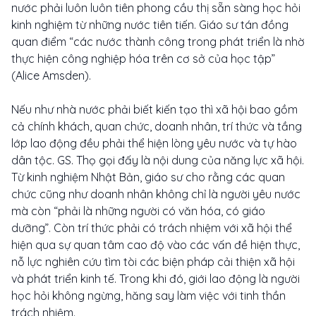
nước phải luôn luôn tiên phong cầu thị sẵn sàng học hỏi
kinh nghiệm từ những nước tiên tiến. Giáo sư tán đồng
quan điểm “các nước thành công trong phát triển là nhờ
thực hiện công nghiệp hóa trên cơ sở của học tập”
(Alice Amsden).
Nếu như nhà nước phải biết kiến tạo thì xã hội bao gồm
cả chính khách, quan chức, doanh nhân, trí thức và tầng
lớp lao động đều phải thể hiện lòng yêu nước và tự hào
dân tộc. GS. Thọ gọi đấy là nội dung của năng lực xã hội.
Từ kinh nghiệm Nhật Bản, giáo sư cho rằng các quan
chức cũng như doanh nhân không chỉ là người yêu nước
mà còn “phải là những người có văn hóa, có giáo
dưỡng”. Còn trí thức phải có trách nhiệm với xã hội thể
hiện qua sự quan tâm cao độ vào các vấn đề hiện thực,
nỗ lực nghiên cứu tìm tòi các biện pháp cải thiện xã hội
và phát triển kinh tế. Trong khi đó, giới lao động là người
học hỏi không ngừng, hăng say làm việc với tinh thần
trách nhiệm.