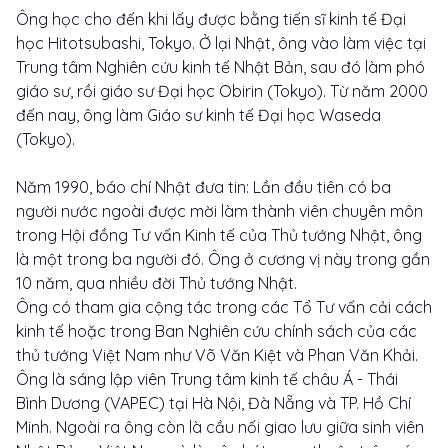
Ông học cho đến khi lấy được bằng tiến sĩ kinh tế Đại
học Hitotsubashi, Tokyo. Ở lại Nhật, ông vào làm việc tại
Trung tâm Nghiên cứu kinh tế Nhật Bản, sau đó làm phó
giáo sư, rồi giáo sư Đại học Obirin (Tokyo). Từ năm 2000
đến nay, ông làm Giáo sư kinh tế Đại học Waseda
(Tokyo).
Năm 1990, báo chí Nhật đưa tin: Lần đầu tiên có ba
người nước ngoài được mời làm thành viên chuyên môn
trong Hội đồng Tư vấn Kinh tế của Thủ tướng Nhật, ông
là một trong ba người đó. Ông ở cương vị này trong gần
10 năm, qua nhiều đời Thủ tướng Nhật.
Ông có tham gia cộng tác trong các Tổ Tư vấn cải cách
kinh tế hoặc trong Ban Nghiên cứu chính sách của các
thủ tướng Việt Nam như Võ Văn Kiệt và Phan Văn Khải.
Ông là sáng lập viên Trung tâm kinh tế châu Á - Thái
Bình Dương (VAPEC) tại Hà Nội, Đà Nẵng và TP. Hồ Chí
Minh. Ngoài ra ông còn là cầu nối giao lưu giữa sinh viên