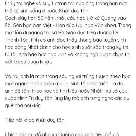
thấy tai nghe và suy tư trăn trở của ông trong hơn nửa
thế kỷ sinh sống ở nước Nhật duy tân.
Cách đây hơn 50 năm, một cậu học trò xứ Quảng vào
Sài Gòn học ban Việt - Hán của Đại học Văn khoa. Trong
một lần đi ngang trụ sở Bộ Giáo dục trên đường Lê
Thánh Tôn, tình cờ anh đọc thấy thông báo tuyển sinh
học bổng Nhật dành cho học sinh xuất sắc trong kỳ thi
tú tài. Anh háo hức nộp đơn và không ngờ được chọn thi
viết tại sứ quán Nhật.
Và rồi, anh là một trong sáu người trúng tuyển, theo học
một ngành hoàn toàn mới lạ: kinh tế phát triển. Từ đó,
anh để tâm theo học và tìm hiểu nước Nhật - xứ sở của
cuộc Minh Trị duy tân lừng lẫy mà anh từng nghe các cụ
quê nhà nói đến.
Tiếp nối khao khát duy tân
Chính các cụ đồ nho xứ Quảng của anh, tiêu biểu là