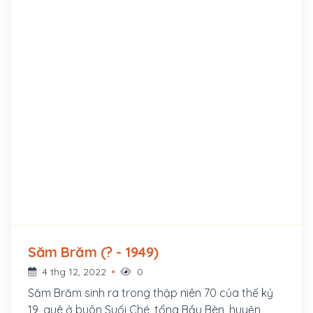
Săm Brăm (? - 1949)
4 thg 12, 2022
0
Săm Brăm sinh ra trong thập niên 70 của thế kỷ
19, quê ở buôn Suối Ché, tổng Bầu Bèn, huyện