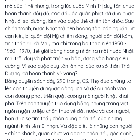
mở cửa. Thế nhưng, trong lúc cuộc Minh Trị duy tân chưa
hoàn thành đầy đủ, các đầu óc quân phiệt đã đưa nước
Nhật đi sai đường, lâm vào cuộc thế chiến tàn khốc. Sau
chiến tranh, nước Nhật trở nên hoang tàn, các nguồn lực
cạn kiệt, bị quân đội Mỹ chiếm đóng, người dân đói kém,
tinh thần rời rã. Vậy mà chỉ trong ba thập niên 1950 -
1960 - 1970, thế giới bàng hoàng nhận ra một nước Nhật
mới trỗi dậy và phát triển vũ bão, đứng vào hàng siêu
cường. Vì sao cuộc duy tân lần hai của xứ sở thần Thái
Dương đã hoàn thành vẻ vang?
Bằng quyển sách dầy 290 trang, GS. Thọ đưa chúng ta
lên con thuyền đi ngược dòng lịch sử để du hành vào
con đường phát triển quật cường mà người Nhật khai
phá. Trên con thuyền tạo dựng bằng những trang viết
ngồn ngộn tư liệu chân thực về đất nước và con người,
bạn đọc sẽ tìm thấy chân dung biến đổi của những
ngành kinh tế mũi nhọn. Và đặc biệt là những con người
- chính khách, quan chức và doanh nhân đầy góc cạnh,