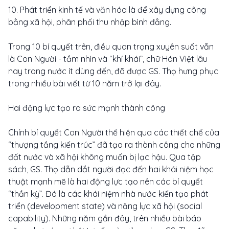
10. Phát triển kinh tế và văn hóa là để xây dựng công
bằng xã hội, phân phối thu nhập bình đẳng.
Trong 10 bí quyết trên, điều quan trọng xuyên suốt vẫn
là Con Người - tầm nhìn và “khí khái”, chữ Hán Việt lâu
nay trong nước ít dùng đến, đã được GS. Thọ hưng phục
trong nhiều bài viết từ 10 năm trở lại đây.
Hai động lực tạo ra sức mạnh thành công
Chính bí quyết Con Người thể hiện qua các thiết chế của
“thượng tầng kiến trúc” đã tạo ra thành công cho những
đất nước và xã hội không muốn bị lạc hậu. Qua tập
sách, GS. Thọ dẫn dắt người đọc đến hai khái niệm học
thuật mạnh mẽ là hai động lực tạo nên các bí quyết
“thần kỳ”. Đó là các khái niệm nhà nước kiến tạo phát
triển (development state) và năng lực xã hội (social
capability). Những năm gần đây, trên nhiều bài báo