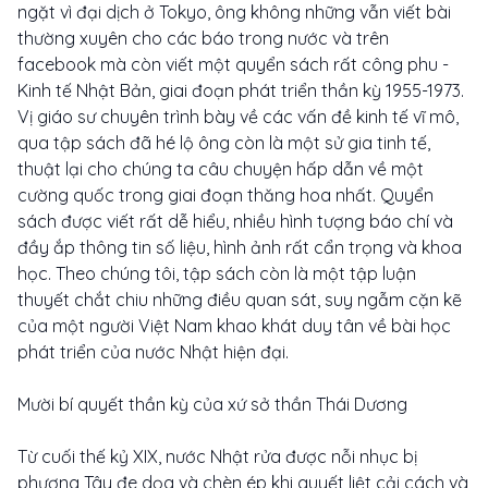
ngặt vì đại dịch ở Tokyo, ông không những vẫn viết bài
thường xuyên cho các báo trong nước và trên
facebook mà còn viết một quyển sách rất công phu -
Kinh tế Nhật Bản, giai đoạn phát triển thần kỳ 1955-1973.
Vị giáo sư chuyên trình bày về các vấn đề kinh tế vĩ mô,
qua tập sách đã hé lộ ông còn là một sử gia tinh tế,
thuật lại cho chúng ta câu chuyện hấp dẫn về một
cường quốc trong giai đoạn thăng hoa nhất. Quyển
sách được viết rất dễ hiểu, nhiều hình tượng báo chí và
đầy ắp thông tin số liệu, hình ảnh rất cẩn trọng và khoa
học. Theo chúng tôi, tập sách còn là một tập luận
thuyết chắt chiu những điều quan sát, suy ngẫm cặn kẽ
của một người Việt Nam khao khát duy tân về bài học
phát triển của nước Nhật hiện đại.
Mười bí quyết thần kỳ của xứ sở thần Thái Dương
Từ cuối thế kỷ XIX, nước Nhật rửa được nỗi nhục bị
phương Tây đe dọa và chèn ép khi quyết liệt cải cách và