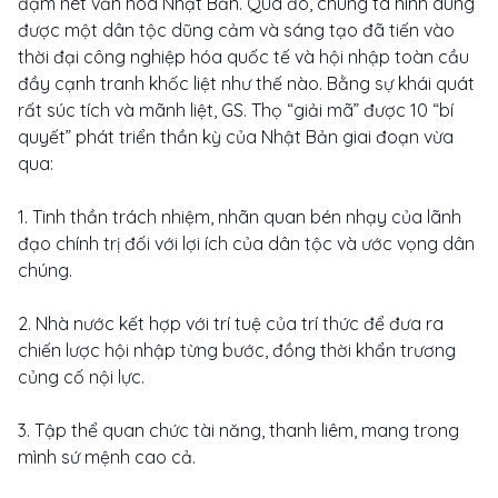
đậm nét văn hóa Nhật Bản. Qua đó, chúng ta hình dung
được một dân tộc dũng cảm và sáng tạo đã tiến vào
thời đại công nghiệp hóa quốc tế và hội nhập toàn cầu
đầy cạnh tranh khốc liệt như thế nào. Bằng sự khái quát
rất súc tích và mãnh liệt, GS. Thọ “giải mã” được 10 “bí
quyết” phát triển thần kỳ của Nhật Bản giai đoạn vừa
qua:
1. Tinh thần trách nhiệm, nhãn quan bén nhạy của lãnh
đạo chính trị đối với lợi ích của dân tộc và ước vọng dân
chúng.
2. Nhà nước kết hợp với trí tuệ của trí thức để đưa ra
chiến lược hội nhập từng bước, đồng thời khẩn trương
củng cố nội lực.
3. Tập thể quan chức tài năng, thanh liêm, mang trong
mình sứ mệnh cao cả.