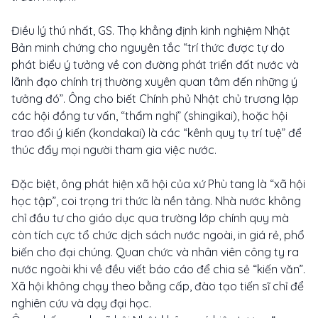
Điều lý thú nhất, GS. Thọ khẳng định kinh nghiệm Nhật
Bản minh chứng cho nguyên tắc “trí thức được tự do
phát biểu ý tưởng về con đường phát triển đất nước và
lãnh đạo chính trị thường xuyên quan tâm đến những ý
tưởng đó”. Ông cho biết Chính phủ Nhật chủ trương lập
các hội đồng tư vấn, “thẩm nghị” (shingikai), hoặc hội
trao đổi ý kiến (kondakai) là các “kênh quy tụ trí tuệ” để
thúc đẩy mọi người tham gia việc nước.
Đặc biệt, ông phát hiện xã hội của xứ Phù tang là “xã hội
học tập”, coi trọng tri thức là nền tảng. Nhà nước không
chỉ đầu tư cho giáo dục qua trường lớp chính quy mà
còn tích cực tổ chức dịch sách nước ngoài, in giá rẻ, phổ
biến cho đại chúng. Quan chức và nhân viên công ty ra
nước ngoài khi về đều viết báo cáo để chia sẻ “kiến văn”.
Xã hội không chạy theo bằng cấp, đào tạo tiến sĩ chỉ để
nghiên cứu và dạy đại học.