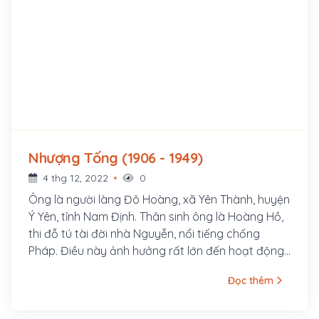
Nhượng Tống (1906 - 1949)
4 thg 12, 2022
0
Ông là người làng Đô Hoàng, xã Yên Thành, huyện
Ý Yên, tỉnh Nam Định. Thân sinh ông là Hoàng Hồ,
thi đỗ tú tài đời nhà Nguyễn, nổi tiếng chống
Pháp. Điều này ảnh hưởng rất lớn đến hoạt động
chính trị của ông sau này. Ngoài người cha ruột,
Đọc thêm
ông còn làm con nuôi ông Phạm Bùi Cẩm ở phủ
Lý Nhân, tỉnh Hà Nam. Sinh ra trong một gia đình