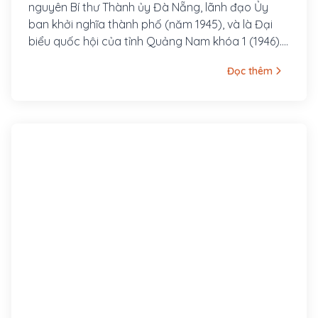
nguyên Bí thư Thành ủy Đà Nẵng, lãnh đạo Ủy
ban khởi nghĩa thành phố (năm 1945), và là Đại
biểu quốc hội của tỉnh Quảng Nam khóa 1 (1946).
Ngoài ra, ông còn là một trong những người sáng
Đọc thêm
lập Tổng Liên đoàn Lao động Việt Nam và là Ủy
viên chấp hành Liên hiệp Công đoàn Thế giới. Với
nhiều đóng góp cho cách mạng Việt Nam, ông đã
được nhà nước trao tặng Huân chương Hồ Chí
Minh.