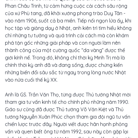
Phan Châu Trinh, từ cảm hứng cuộc cải cách sâu rộng
của xứ Phù tang, đã khởi xướng phong trào Duy Tân -
vào năm 1906, suốt cả ba miền. Tiếp nối ngọn lửa ấy, khi
học tập và giảng dạy ở Nhật, anh kiên trì tìm hiểu không
chỉ những tư tưởng và quá trình cải cách mà còn khám
phá tận gốc những giải pháp và con người làm nên
thành công của một cường quốc “da vàng” được thế
giới kính nể. Trong đó, không chỉ thời kỳ Minh Trị mà là
chính thời kỳ anh đã và đang sống, được chứng kiến
những biến đổi sâu sắc từ ngay trong lòng nước Nhật
vào nửa cuối thế kỷ XX.
Anh là GS. Trần Văn Thọ, từng được Thủ tướng Nhật mời
tham gia tư vấn kinh tế cho chính phủ những năm 1990.
Giáo sư cũng đã được Thủ tướng Võ Văn Kiệt và Thủ
tướng Nguyễn Xuân Phúc chọn tham gia đội ngũ tư vấn
chiến lược trước đây. Người viết được hân hạnh phỏng
vấn và quen biết ông từ năm 1992, sau này còn gặp lại