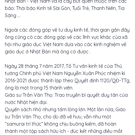
Nhật Bản - Việt Nam và là cây bút quen thuộc trên các
báo: Thời báo Kinh tế Sài Gòn, Tuổi Trẻ, Thanh Niên, Tia
Sáng ...
Ngoài các đóng góp về tư duy kinh tế, thời gian gần đây
ông cũng có các đóng góp về các lĩnh vực khác của xã
hội như giáo dục Việt Nam dựa vào các kinh nghiệm về
giáo dục ở Nhật Bản mà ông có được .
Ngày 28 tháng 7 năm 2017, Tổ Tư vấn kinh tế của Thủ
tướng Chính phủ Việt Nam Nguyễn Xuân Phúc nhiệm kì
2016-2021 được thành lập theo Quyết định 1120/QĐ-TTg,
ông là một trong 15 thành viên.
Giáo sư Trần Văn Thọ: Trao truyền bí quyết duy tân của
nước Nhật hiện đại.
Quyển sách nhỏ nhưng tấm lòng lớn. Một lần nữa, Giáo
sư Trần Văn Thọ, cho dù đã về hưu, vẫn như một
“samurai trí thức” không chịu buông kiếm, đã hoàn
thành một tập sách hữu ích - đúc kết những điều mắt