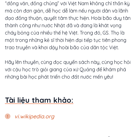
“đồng văn, đồng chủng” với Việt Nam không chỉ thần kỳ
mà còn đơn giản, dễ học dễ làm nếu người dân và lãnh
đạo đồng thuận, quyết tâm thực hiện. Hoài bão duy tân
thành công như nước Nhật đã và đang là khát vọng
cháy bỏng của nhiều thế hệ Việt. Trong đó, GS. Thọ là
một trong những kẻ sĩ thời hiện đại tiếp tục tiên phong
trao truyền và khơi dậy hoài bão của dân tộc Việt.
Hãy lên thuyền, cùng đọc quyển sách này, cùng học hỏi
với cậu học trò giỏi giang của xứ Quảng để khám phá
những bài học phát triển cho đất nước mến yêu!
Tài liệu tham khảo:
vi.wikipedia.org