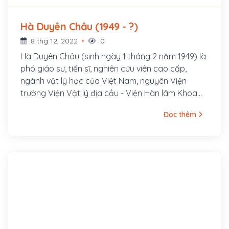
Hà Duyên Châu (1949 - ?)
8 thg 12, 2022
0
Hà Duyên Châu (sinh ngày 1 tháng 2 năm 1949) là
phó giáo sư, tiến sĩ, nghiên cứu viên cao cấp,
ngành vật lý học của Việt Nam, nguyên Viện
trưởng Viện Vật lý địa cầu - Viện Hàn lâm Khoa
học và Công nghệ Việt Nam, giảng viên Học viện
Đọc thêm
Khoa học và Công nghệ. Lĩnh vực ông nghiên cứu
chủ yếu là các đặc trưng của từ trường và điện li
Trái Đất, tác động của bão từ đối với các hệ
thống công nghệ như hệ thống truyền tải điện, hệ
thống ống dẫn dầu khí.