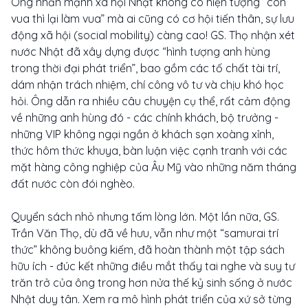
Ông nhấn mạnh xã hội Nhật không có hiện tượng “con
vua thì lại làm vua” mà ai cũng có cơ hội tiến thân, sự lưu
động xã hội (social mobility) càng cao! GS. Thọ nhận xét
nước Nhật đã xây dựng được “hình tượng anh hùng
trong thời đại phát triển”, bao gồm các tố chất tài trí,
dám nhận trách nhiệm, chí công vô tư và chịu khó học
hỏi. Ông dẫn ra nhiều câu chuyện cụ thể, rất cảm động
về những anh hùng đó - các chính khách, bộ trưởng -
những VIP không ngại ngần ở khách sạn xoàng xỉnh,
thức hôm thức khuya, bàn luận việc cạnh tranh với các
mặt hàng công nghiệp của Âu Mỹ vào những năm tháng
đất nước còn đói nghèo.
Quyển sách nhỏ nhưng tấm lòng lớn. Một lần nữa, GS.
Trần Văn Thọ, dù đã về hưu, vẫn như một “samurai trí
thức” không buông kiếm, đã hoàn thành một tập sách
hữu ích - đúc kết những điều mắt thấy tai nghe và suy tư
trăn trở của ông trong hơn nửa thế kỷ sinh sống ở nước
Nhật duy tân. Xem ra mô hình phát triển của xứ sở từng