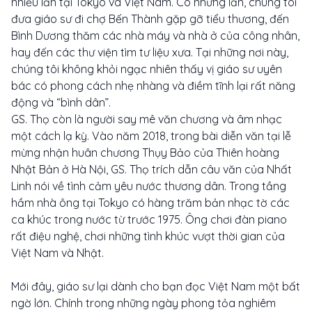
nhiều lần tại Tokyo và Việt Nam. Có những lần, chúng tôi
đưa giáo sư đi chợ Bến Thành gặp gỡ tiểu thương, đến
Bình Dương thăm các nhà máy và nhà ở của công nhân,
hay đến các thư viện tìm tư liệu xưa. Tại những nơi này,
chúng tôi không khỏi ngạc nhiên thấy vị giáo sư uyên
bác có phong cách nhẹ nhàng và điềm tĩnh lại rất năng
động và “bình dân”.
GS. Thọ còn là người say mê văn chương và âm nhạc
một cách lạ kỳ. Vào năm 2018, trong bài diễn văn tại lễ
mừng nhận huân chương Thụy Bảo của Thiên hoàng
Nhật Bản ở Hà Nội, GS. Thọ trích dẫn câu văn của Nhất
Linh nói về tình cảm yêu nước thương dân. Trong tầng
hầm nhà ông tại Tokyo có hàng trăm bản nhạc tờ các
ca khúc trong nước từ trước 1975. Ông chơi đàn piano
rất điệu nghệ, chơi những tình khúc vượt thời gian của
Việt Nam và Nhật.
Mới đây, giáo sư lại dành cho bạn đọc Việt Nam một bất
ngờ lớn. Chính trong những ngày phong tỏa nghiêm