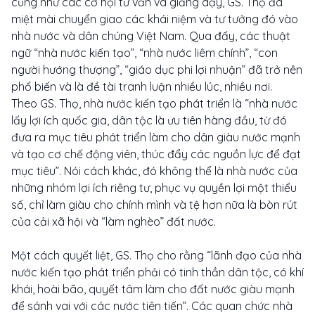
cũng như các cơ hội tư vấn và giảng dạy, GS. Thọ đã
miệt mài chuyển giao các khái niệm và tư tưởng đó vào
nhà nước và dân chúng Việt Nam. Qua đấy, các thuật
ngữ “nhà nước kiến tạo”, “nhà nước liêm chính”, “con
người hướng thượng”, “giáo dục phi lợi nhuận” đã trở nên
phổ biến và là đề tài tranh luận nhiều lúc, nhiều nơi.
Theo GS. Thọ, nhà nước kiến tạo phát triển là “nhà nước
lấy lợi ích quốc gia, dân tộc là ưu tiên hàng đầu, từ đó
đưa ra mục tiêu phát triển làm cho dân giàu nước mạnh
và tạo cơ chế động viên, thúc đẩy các nguồn lực để đạt
mục tiêu”. Nói cách khác, đó không thể là nhà nước của
những nhóm lợi ích riêng tư, phục vụ quyền lợi một thiểu
số, chỉ làm giàu cho chính mình và tệ hơn nữa là bòn rút
của cải xã hội và “làm nghèo” đất nước.
Một cách quyết liệt, GS. Thọ cho rằng “lãnh đạo của nhà
nước kiến tạo phát triển phải có tinh thần dân tộc, có khí
khái, hoài bão, quyết tâm làm cho đất nước giàu mạnh
để sánh vai với các nước tiên tiến”. Các quan chức nhà