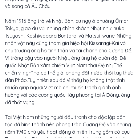
và sang cả Âu Châu.
Năm 1915 ông trở về Nhật Bản, cư ngụ ở phường Ômori,
Tokyo, giao du với những chính khách Nhật như Inukai
Tsuyoshi, Kashiwabara Buntaro, và Matsui Iwane. Những
nhân vật này cũng tham gia hiệp hội Kissaragi-Kai với
chủ trương ủng hộ tinh thần và tài chánh cho Cường Để.
Vì trông cậy vào người Nhật, ông ủng hộ quân đội Đế
quốc Nhật Bản xâm chiếm Việt Nam thời Đệ nhị Thế
chiến vì nghĩ họ có thể giải phóng đất nước khỏi tay thực
dân Pháp.Tuy nhiên sau đó vì thấy họ không thật tình
muốn giúp người Việt mà chỉ muốn tranh giành ảnh
hưởng với các cường quốc Tây phương tại Á Đông, ông
đã thất vọng.
Tại Việt Nam những người đấu tranh cho độc lập dân
tộc đã hình thành nên phong trào Cường Để vào những
năm 1940 chủ yếu hoạt động ở miền Trung gồm có cựu