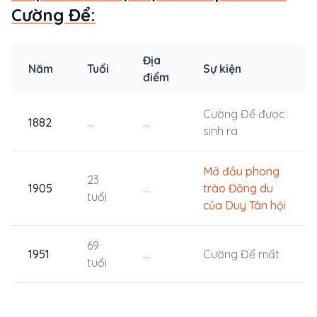
Cường Để:
Địa
Năm
Tuổi
Sự kiện
điểm
Cường Để được
1882
...
...
sinh ra
Mở đầu phong
23
1905
...
trào Đông du
tuổi
của Duy Tân hội
69
1951
...
Cường Để mất
tuổi