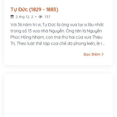
Tự Đức (1829 - 1883)
2 thg 12, 2
137
Với 36 năm trị vì, Tự Đức là ông vua tại vị lâu nhất
trong số 13 vua nhà Nguyễn. Ông tên là Nguyễn
Phúc Hồng Nhậm, con trai thứ hai của vua Thiệu
Trị. Theo luật thế tập của chế độ phong kiến, lẽ ra
anh trai ông là Hồng Bảo mới là người nối ngôi.
Đọc thêm
Nhưng do tài năng thấp kém, tính khí ngông
nghênh nên Hồng Bảo bị vua cha phế truất khỏi
ngôi Tiềm để, Hồng Nhậm được đưa lên ngai vàng
trở thành vua Tự Đức - một vị vua, một nhà thơ
hiền lành, thương dân, yêu nước nhưng thể chất
yếu đuối, tính cách có phần bạc nhược và bi
quan.