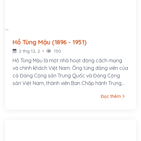
Hồ Tùng Mậu (1896 - 1951)
2 thg 12, 2
150
Hồ Tùng Mậu là một nhà hoạt động cách mạng
và chính khách Việt Nam. Ông từng đảng viên của
cả Đảng Cộng sản Trung Quốc và Đảng Cộng
sản Việt Nam, thành viên Ban Chấp hành Trung
ương Đảng Cộng sản Việt Nam, Tổng Thanh tra
Đọc thêm
Ban Thanh tra Chính phủ. Ông tên thật là Hồ Bá
Cự, sinh ngày 15 tháng 6 năm 1896 tại làng Quỳnh
Đôi, huyện Quỳnh Lưu, tỉnh Nghệ An. Cha ông là
Hồ Bá Kiện, một chí sĩ trong phong trào Văn Thân,
bị thực dân Pháp bắt giam và bắn chết trong khi
vượt ngục tại Lao Bảo.