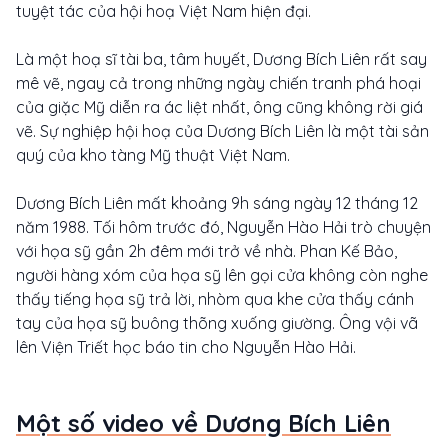
tuyệt tác của hội hoạ Việt Nam hiện đại.
Là một hoạ sĩ tài ba, tâm huyết, Dương Bích Liên rất say
mê vẽ, ngay cả trong những ngày chiến tranh phá hoại
của giặc Mỹ diễn ra ác liệt nhất, ông cũng không rời giá
vẽ. Sự nghiệp hội hoạ của Dương Bích Liên là một tài sản
quý của kho tàng Mỹ thuật Việt Nam.
Dương Bích Liên mất khoảng 9h sáng ngày 12 tháng 12
năm 1988. Tối hôm trước đó, Nguyễn Hào Hải trò chuyện
với họa sỹ gần 2h đêm mới trở về nhà. Phan Kế Bảo,
người hàng xóm của họa sỹ lên gọi cửa không còn nghe
thấy tiếng họa sỹ trả lời, nhòm qua khe cửa thấy cánh
tay của họa sỹ buông thõng xuống giường. Ông vội vã
lên Viện Triết học báo tin cho Nguyễn Hào Hải.
Một số video về Dương Bích Liên