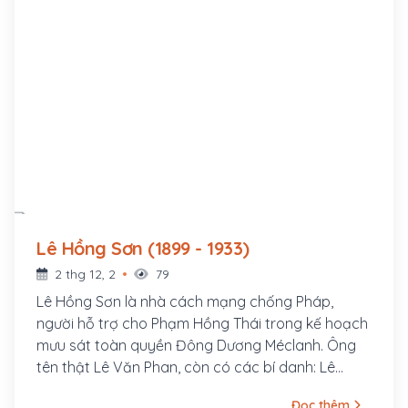
Lê Hồng Sơn (1899 - 1933)
2 thg 12, 2
79
Lê Hồng Sơn là nhà cách mạng chống Pháp,
người hỗ trợ cho Phạm Hồng Thái trong kế hoạch
mưu sát toàn quyền Đông Dương Méclanh. Ông
tên thật Lê Văn Phan, còn có các bí danh: Lê
Hưng Quốc, Võ Hồng Anh, Lê Tản Anh. Quê ông ở
Đọc thêm