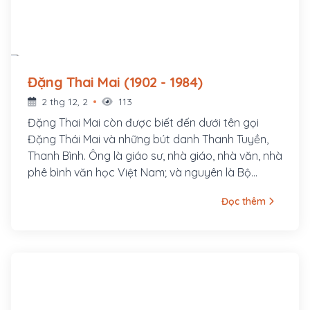
Đặng Thai Mai (1902 - 1984)
2 thg 12, 2
113
Đặng Thai Mai còn được biết đến dưới tên gọi
Đặng Thái Mai và những bút danh Thanh Tuyền,
Thanh Bình. Ông là giáo sư, nhà giáo, nhà văn, nhà
phê bình văn học Việt Nam; và nguyên là Bộ
trưởng Bộ Giáo dục, Viện trưởng đầu tiên của
Đọc thêm
Viện Văn học Việt Nam. Ông sinh năm 1902 tại
làng Lương Điền (nay là Thanh Xuân), huyện
Thanh Chương, tỉnh Nghệ An trong một gia đình
nho học. Thân phụ ông là Đặng Nguyên Cẩn, đỗ
phó bảng, tham gia phong trào Duy Tân cùng với
Phan Bội Châu, Phan Chu Trinh, Ngô Đức Kế,
Huỳnh Thúc Kháng, bị thực dân Pháp bắt, đày đi