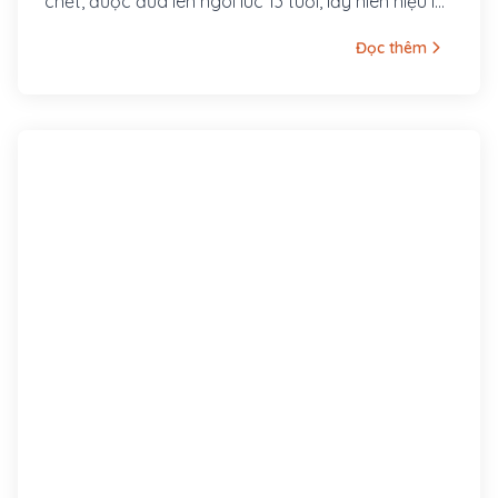
chết, được đưa lên ngôi lúc 13 tuổi, lấy niên hiệu là
Hàm Nghi.
Đọc thêm