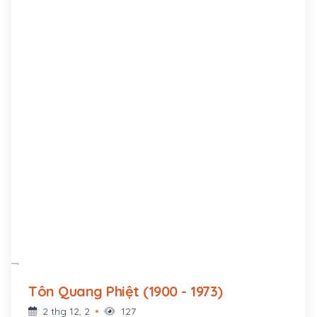
Côn Đảo. Sau khi thân phụ bị bắt, ông về sống tại
quê nội từ năm 6 tuổi, và được bà nội nuôi dưỡng,
giáo dục lòng yêu nước, học chữ Hán và chữ
Quốc ngữ theo chương trình Đông Kinh nghĩa
thục.
Tôn Quang Phiệt (1900 - 1973)
2 thg 12, 2
127