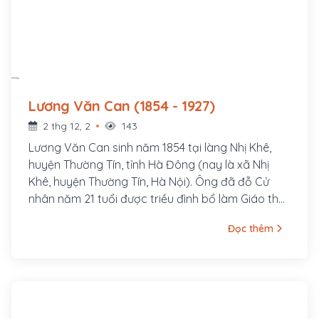
Lương Văn Can (1854 - 1927)
2 thg 12, 2
143
Lương Văn Can sinh năm 1854 tại làng Nhị Khê,
huyện Thường Tín, tỉnh Hà Đông (nay là xã Nhị
Khê, huyện Thường Tín, Hà Nội). Ông đã đỗ Cử
nhân năm 21 tuổi được triều đình bổ làm Giáo thụ
phủ Hoài Đức nhưng ông từ chối.
Đọc thêm