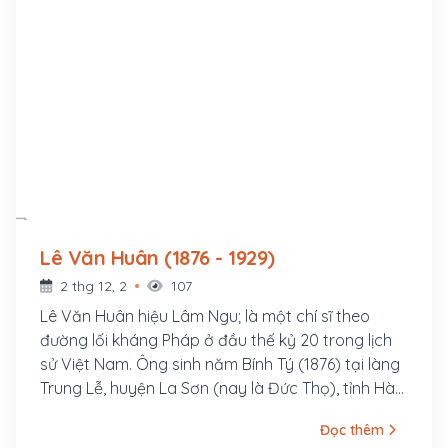
Lê Văn Huân (1876 - 1929)
2 thg 12, 2
107
Lê Văn Huân hiệu Lâm Ngu; là một chí sĩ theo
đường lối kháng Pháp ở đầu thế kỷ 20 trong lịch
sử Việt Nam. Ông sinh năm Bính Tý (1876) tại làng
Trung Lễ, huyện La Sơn (nay là Đức Thọ), tỉnh Hà
Tĩnh. Thân sinh ông là Lê Văn Thống đậu cử nhân,
Đọc thêm
làm Bang biện huyện Tương Dương, tỉnh Nghệ An;