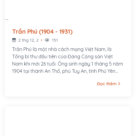
Trần Phú (1904 - 1931)
2 thg 12, 2
151
Trần Phú là một nhà cách mạng Việt Nam, là
Tổng bí thư đầu tiên của Đảng Cộng sản Việt
Nam khi mới 26 tuổi. Ông sinh ngày 1 tháng 5 năm
1904 tại thành An Thổ, phủ Tuy An, tỉnh Phú Yên
(nay thuộc xã An Dân, huyện Tuy An, tỉnh Phú Yên).
Đọc thêm
Nguyên quán ông ở làng Tùng Sinh, nay thuộc xã
Tùng Ảnh, huyện Đức Thọ, tỉnh Hà Tĩnh. Cha ông là
cụ Trần Văn Phổ, từng đỗ Giải nguyên. Thời gian
làm Giáo thụ Tuy An đã sinh ra ông tại đây. Thân
mẫu ông là bà Hoàng Thị Cát, người làng Tùng
Anh, huyện Đức Thọ, tỉnh Hà Tĩnh. Ông là con thứ 7
trong gia đình.