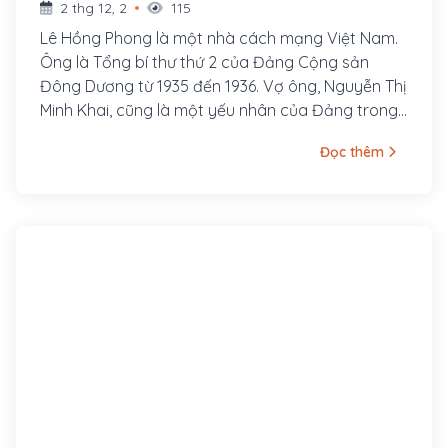
2 thg 12, 2
115
Lê Hồng Phong là một nhà cách mạng Việt Nam.
Ông là Tổng bí thư thứ 2 của Đảng Cộng sản
Đông Dương từ 1935 đến 1936. Vợ ông, Nguyễn Thị
Minh Khai, cũng là một yếu nhân của Đảng trong
thời kỳ đầu. Lê Hồng Phong sinh ngày 6 tháng 9
Đọc thêm
năm 1902 trong một gia đình nghèo thuộc xóm
Đông Cửa, thôn Đông Thông, tổng Thông Lạng,
nay là xã Hưng Thông, huyện Hưng Nguyên, tỉnh
Nghệ An. Từ nhỏ cuộc sống ông đã bập bênh
nhiều khó khăn. Song thân ông là ông Lê Huy
Quán và bà Phạm Thị Sau