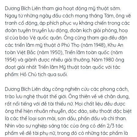
Dương Bích Liên tham gia hoạt động mỹ thuật sớm.
Ngay từ những ngày đầu cách mạng tháng Tám, ông vẽ
tranh cổ động, áp phích phục vụ kháng chiến trong các
đoàn tuyên truyền lưu động, đoàn kịch giải phóng, hoạ
sĩ của báo Vệ quốc quân. Ông cũng tham gia đều đặn
các triển lãm mỹ thuật ở Phú Thọ (năm 1948), Khu An
toàn Việt Bắc (năm 1950), Triển lãm toàn quốc (năm
1954) và giành được nhiều giải thưởng. Năm 1980 ông
đoạt giải nhất Triển lãm Mỹ thuật toàn quốc với tác
phẩm: Hồ Chủ tịch qua suối.
Dương Bích Liên dày công nghiên cứu các phong cách,
trào lưu nghệ thuật thế giới. Ông thiên về vẽ chân dung,
rất nổi tiếng với đề tài thiếu nữ. Mọi chất liệu đều được
ông thể hiện nhuần nhuyễn, độc đáo, siêu thoát đặc biệt
là các thể loại sơn mài, sơn dầu, phấn đấu và chì than.
Nhìn vào sự nghiệp sáng tác của ông có đến 2/3 tác
phẩm về đề tài phụ nữ, trong đó có những tác phẩm là