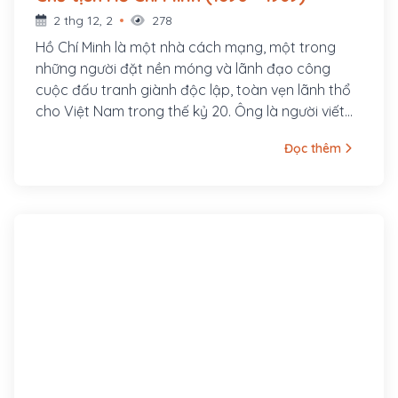
2 thg 12, 2
278
Hồ Chí Minh là một nhà cách mạng, một trong
những người đặt nền móng và lãnh đạo công
cuộc đấu tranh giành độc lập, toàn vẹn lãnh thổ
cho Việt Nam trong thế kỷ 20. Ông là người viết
và đọc bản Tuyên ngôn Độc lập Việt Nam khai
Đọc thêm
sinh nước Việt Nam Dân chủ Cộng hòa ngày 2
tháng 9 năm 1945 tại quảng trường Ba Đình, Hà
Nội, là Chủ tịch nước Việt Nam Dân chủ Cộng hòa
trong thời gian 1945 – 1969, Chủ tịch Ban Chấp
hành Trung ương Đảng Lao động Việt Nam (nay
là Tổng bí thư) trong thời gian 1951 – 1969.