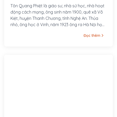
Tôn Quang Phiệt là giáo sư, nhà sử học, nhà hoạt
động cách mạng, ông sinh năm 1900, quê xã Võ
Kiệt, huyện Thanh Chương, tỉnh Nghệ An. Thủa
nhỏ, ông học ở Vinh, năm 1923 ông ra Hà Nội học
Cao đẳng Sư phạm Đông Dương. Tại đây ông
Đọc thêm
tham gia vận động thành lập Đảng Phục Việt
(sau đổi thành Tân Việt, tiền thân của Đông
Dương Cộng sản Liên đoàn).