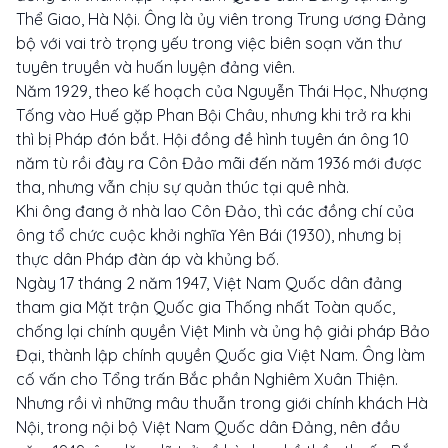
Thể Giao, Hà Nội. Ông là ủy viên trong Trung ương Đảng
bộ với vai trò trọng yếu trong việc biên soạn văn thư
tuyên truyền và huấn luyện đảng viên.
Năm 1929, theo kế hoạch của Nguyễn Thái Học, Nhượng
Tống vào Huế gặp Phan Bội Châu, nhưng khi trở ra khi
thì bị Pháp đón bắt. Hội đồng đề hình tuyên án ông 10
năm tù rồi đày ra Côn Đảo mãi đến năm 1936 mới được
tha, nhưng vẫn chịu sự quản thúc tại quê nhà.
Khi ông đang ở nhà lao Côn Đảo, thì các đồng chí của
ông tổ chức cuộc khởi nghĩa Yên Bái (1930), nhưng bị
thực dân Pháp đàn áp và khủng bố.
Ngày 17 tháng 2 năm 1947, Việt Nam Quốc dân đảng
tham gia Mặt trận Quốc gia Thống nhất Toàn quốc,
chống lại chính quyền Việt Minh và ủng hộ giải pháp Bảo
Đại, thành lập chính quyền Quốc gia Việt Nam. Ông làm
cố vấn cho Tổng trấn Bắc phần Nghiêm Xuân Thiện.
Nhưng rồi vì những mâu thuẫn trong giới chính khách Hà
Nội, trong nội bộ Việt Nam Quốc dân Đảng, nên đầu