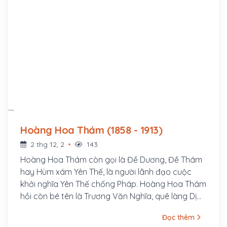
Hoàng Hoa Thám (1858 - 1913)
2 thg 12, 2
143
Hoàng Hoa Thám còn gọi là Đề Dương, Đề Thám
hay Hùm xám Yên Thế, là người lãnh đạo cuộc
khởi nghĩa Yên Thế chống Pháp. Hoàng Hoa Thám
hồi còn bé tên là Trương Văn Nghĩa, quê làng Dị
Chế, huyện Tiên Lữ, tỉnh Hưng Yên, bố là Trương
Đọc thêm
Văn Thận và mẹ là Lương Thị Minh. Sinh thời, bố