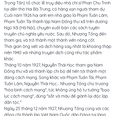
Trọng Tấn) tổ chức lễ truy điệu nhà chí sĩ Phan Chu Trinh
tại đền thờ Hai Bà Trưng, có hàng vạn người tham dự.
Cuối năm 1926 hai anh em nhà giáo là Phạm Tuấn Lâm,
Phạm Tuấn Tài thành lập Nam Đồng thư xã trên đường
Ngũ Xã (Hà Nội), chuyên xuất bản các sách tuyên
truyền chủ nghĩa yêu nước. Sau đó, Nhượng Tống đến
tham gia, và trở thành một thành viên nòng cốt.
Thời gian ông viết và dịch hăng say nhất là khoảng thập
niên 1940 với những truyện dịch cũng như tác phẩm
khác.
Tháng 10 năm 1927, Nguyễn Thái Học tham gia Nam
Đồng thư xã và thành lập chi bộ để tiến tới thành một
đảng cách mạng. Song khác với Phạm Tuấn Tài, Phạm
Tuấn Lâm, Nguyễn Thái Học... Nhượng Tống chủ trương
"hòa bình cách mạng", tức không ủng hộ tư tưởng "bạo
lực cách mạng", dùng "sắt và máu để giành lại độc lập
dân tộc."
Ngày 25 tháng 12 năm 1927, Nhượng Tống cùng với các
đồng chí thành lập Việt Nam Quốc dân Đảng tại làng