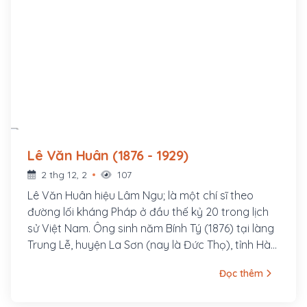
Lê Văn Huân (1876 - 1929)
2 thg 12, 2
107
Lê Văn Huân hiệu Lâm Ngu; là một chí sĩ theo
đường lối kháng Pháp ở đầu thế kỷ 20 trong lịch
sử Việt Nam. Ông sinh năm Bính Tý (1876) tại làng
Trung Lễ, huyện La Sơn (nay là Đức Thọ), tỉnh Hà
Tĩnh. Thân sinh ông là Lê Văn Thống đậu cử nhân,
Đọc thêm
làm Bang biện huyện Tương Dương, tỉnh Nghệ An;
mẹ là Phan Thị Đại, chị ruột Đình nguyên tiến sỹ