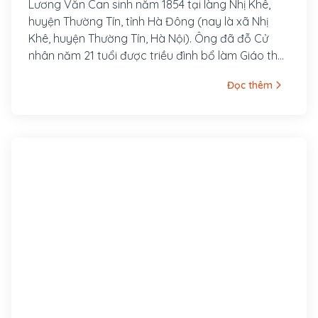
Lương Văn Can sinh năm 1854 tại làng Nhị Khê,
huyện Thường Tín, tỉnh Hà Đông (nay là xã Nhị
Khê, huyện Thường Tín, Hà Nội). Ông đã đỗ Cử
nhân năm 21 tuổi được triều đình bổ làm Giáo thụ
phủ Hoài Đức nhưng ông từ chối.
Đọc thêm