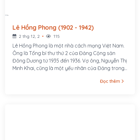
Lê Hồng Phong (1902 - 1942)
2 thg 12, 2
115
Lê Hồng Phong là một nhà cách mạng Việt Nam.
Ông là Tổng bí thư thứ 2 của Đảng Cộng sản
Đông Dương từ 1935 đến 1936. Vợ ông, Nguyễn Thị
Minh Khai, cũng là một yếu nhân của Đảng trong
thời kỳ đầu. Lê Hồng Phong sinh ngày 6 tháng 9
Đọc thêm
năm 1902 trong một gia đình nghèo thuộc xóm
Đông Cửa, thôn Đông Thông, tổng Thông Lạng,
nay là xã Hưng Thông, huyện Hưng Nguyên, tỉnh
Nghệ An. Từ nhỏ cuộc sống ông đã bập bênh
nhiều khó khăn. Song thân ông là ông Lê Huy
Quán và bà Phạm Thị Sau