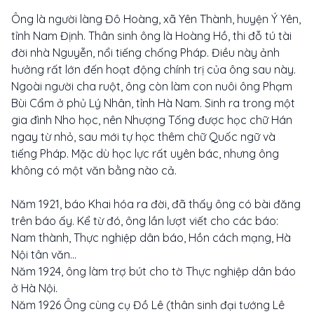
Ông là người làng Đô Hoàng, xã Yên Thành, huyện Ý Yên,
tỉnh Nam Định. Thân sinh ông là Hoàng Hồ, thi đỗ tú tài
đời nhà Nguyễn, nổi tiếng chống Pháp. Điều này ảnh
hưởng rất lớn đến hoạt động chính trị của ông sau này.
Ngoài người cha ruột, ông còn làm con nuôi ông Phạm
Bùi Cẩm ở phủ Lý Nhân, tỉnh Hà Nam. Sinh ra trong một
gia đình Nho học, nên Nhượng Tống được học chữ Hán
ngay từ nhỏ, sau mới tự học thêm chữ Quốc ngữ và
tiếng Pháp. Mặc dù học lực rất uyên bác, nhưng ông
không có một văn bằng nào cả.
Năm 1921, báo Khai hóa ra đời, đã thấy ông có bài đăng
trên báo ấy. Kể từ đó, ông lần lượt viết cho các báo:
Nam thành, Thực nghiệp dân báo, Hồn cách mạng, Hà
Nội tân văn...
Năm 1924, ông làm trợ bút cho tờ Thực nghiệp dân báo
ở Hà Nội.
Năm 1926 Ông cùng cụ Đồ Lê (thân sinh đại tướng Lê