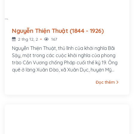
Nguyễn Thiện Thuật (1844 - 1926)
2 thg 12, 2
167
Nguyễn Thiện Thuật, thủ lĩnh của khởi nghĩa Bãi
Sậy, một trong các cuộc khởi nghĩa của phong
trào Cần Vương chống Pháp cuối thế kỷ 19. Ông
quê ở làng Xuân Đào, xã Xuân Dục, huyện Mỹ
Hào, tỉnh Hưng Yên. Ông là con cả của một gia
Đọc thêm
đình nhà nho nghèo, là hậu duệ đời thứ 30 của
Nguyễn Trãi. Cha ông là tú tài Nguyễn Tuy làm
nghề dạy học, các em trai ông là Nguyễn Thiện
Dương và Nguyễn Thiện Kế sau này cũng đều
tham gia khởi nghĩa Bãi Sậy