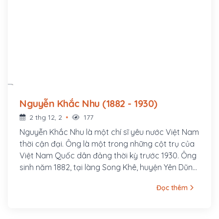
Nguyễn Khắc Nhu (1882 - 1930)
2 thg 12, 2
177
Nguyễn Khắc Nhu là một chí sĩ yêu nước Việt Nam
thời cận đại. Ông là một trong những cột trụ của
Việt Nam Quốc dân đảng thời kỳ trước 1930. Ông
sinh năm 1882, tại làng Song Khê, huyện Yên Dũng,
tỉnh Bắc Giang. Xuất thân trong một gia đình Nho
Đọc thêm
học, mồ côi cha năm 13 tuổi, thuở nhỏ ông theo
học khoa cử, năm 1912 đi thi Hương đứng đầu cả
xứ Bắc Kỳ nên đương thời gọi là Đầu Xứ Nhu, gọi