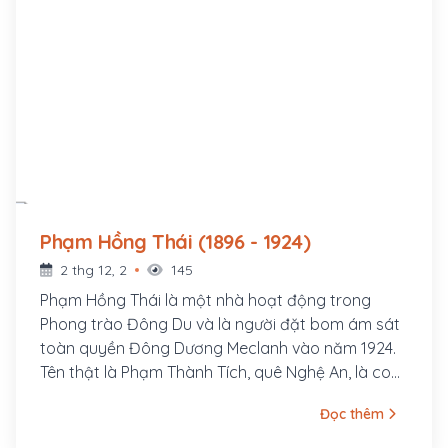
Phạm Hồng Thái (1896 - 1924)
2 thg 12, 2
145
Phạm Hồng Thái là một nhà hoạt động trong
Phong trào Đông Du và là người đặt bom ám sát
toàn quyền Đông Dương Meclanh vào năm 1924.
Tên thật là Phạm Thành Tích, quê Nghệ An, là con
quan Huấn đạo Phạm Thành Mỹ. Ông cùng với
Đọc thêm
một nhóm thanh niên có tâm huyết theo Vương
Thúc Oánh (thành viên Việt Nam Quang phục