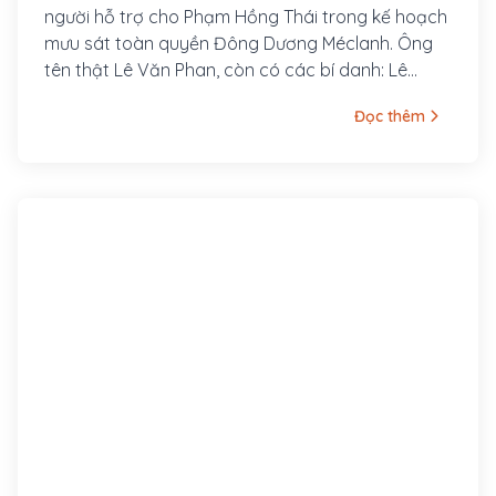
người hỗ trợ cho Phạm Hồng Thái trong kế hoạch
mưu sát toàn quyền Đông Dương Méclanh. Ông
tên thật Lê Văn Phan, còn có các bí danh: Lê
Hưng Quốc, Võ Hồng Anh, Lê Tản Anh. Quê ông ở
Đọc thêm
làng Xuân Hồ, tổng Xuân Liễu, huyện Nam Đàn,
tỉnh Nghệ An. Năm 1920, ông tham gia vào Việt
Nam Quang phục Hội và được Phan Bội Châu cử
sang Nhật gặp Kỳ Ngoại Hầu Cường Để.