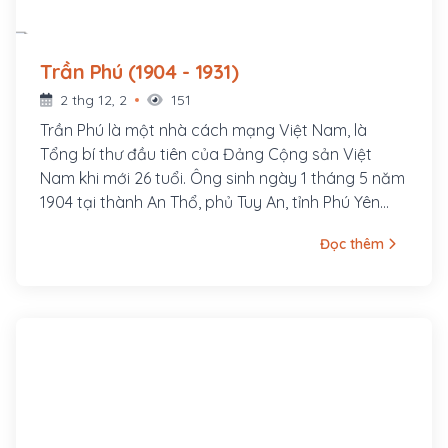
Trần Phú (1904 - 1931)
2 thg 12, 2
151
Trần Phú là một nhà cách mạng Việt Nam, là
Tổng bí thư đầu tiên của Đảng Cộng sản Việt
Nam khi mới 26 tuổi. Ông sinh ngày 1 tháng 5 năm
1904 tại thành An Thổ, phủ Tuy An, tỉnh Phú Yên
(nay thuộc xã An Dân, huyện Tuy An, tỉnh Phú Yên).
Đọc thêm
Nguyên quán ông ở làng Tùng Sinh, nay thuộc xã
Tùng Ảnh, huyện Đức Thọ, tỉnh Hà Tĩnh. Cha ông là
cụ Trần Văn Phổ, từng đỗ Giải nguyên. Thời gian
làm Giáo thụ Tuy An đã sinh ra ông tại đây. Thân
mẫu ông là bà Hoàng Thị Cát, người làng Tùng
Anh, huyện Đức Thọ, tỉnh Hà Tĩnh. Ông là con thứ 7
trong gia đình.