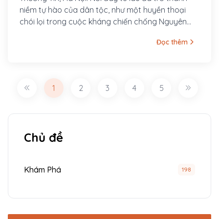
niềm tự hào của dân tộc, như một huyền thoại
chói lọi trong cuộc kháng chiến chống Nguyên
Mông lần thứ hai của quân và dân nhà Trần
Đọc thêm
1
2
3
4
5
Chủ đề
Khám Phá
198