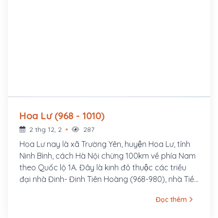
Hoa Lư (968 - 1010)
2 thg 12, 2
287
Hoa Lư nay là xã Trường Yên, huyện Hoa Lư, tỉnh
Ninh Bình, cách Hà Nội chừng 100km về phía Nam
theo Quốc lộ 1A. Đây là kinh đô thuộc các triều
đại nhà Đinh- Đinh Tiên Hoàng (968-980), nhà Tiền
Lê-Lê Đại Hành (980-1009). Năm 968, Đinh Bộ Lĩnh
Đọc thêm
lên ngôi hoàng đế, gọi là Đinh Tiên Hoàng, đặt tên
nước là Đại Cồ Việt và chọn Hoa Lư làm kinh đô