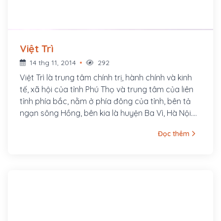
Việt Trì
14 thg 11, 2014
292
Việt Trì là trung tâm chính trị, hành chính và kinh
tế, xã hội của tỉnh Phú Thọ và trung tâm của liên
tỉnh phía bắc, nằm ở phía đông của tỉnh, bên tả
ngạn sông Hồng, bên kia là huyện Ba Vì, Hà Nội.
Đây là nơi có kinh đô Văn Lang - Kinh đô đầu tiên
Đọc thêm
của người Việt, quê hương đất tổ vua Hùng.
Tháng ba âm lịch hàng năm, vào dịp Giỗ tổ Hùng
Vương, hàng triệu con cháu Lạc Hồng từ khắp cả
nước lại nô nức về núi Nghĩa Lĩnh nằm tại địa phận
thôn Cổ Tích - xã Hi Cương - Việt Trì để thăm
viếng tổ tông