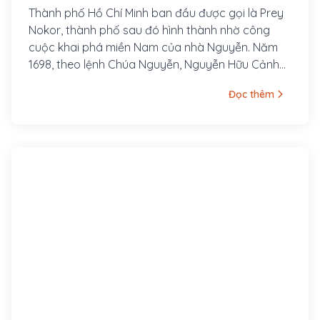
Thành phố Hồ Chí Minh ban đầu được gọi là Prey
Nokor, thành phố sau đó hình thành nhờ công
cuộc khai phá miền Nam của nhà Nguyễn. Năm
1698, theo lệnh Chúa Nguyễn, Nguyễn Hữu Cảnh
vào Nam kinh lược lập ra phủ Gia Định để cai
Đọc thêm
quản vùng đất mới phía Nam và lập ra hai huyện
đầu tiên Phước Long và Tân Bình thuộc phủ Gia
Định.