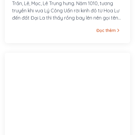
Trần, Lê, Mạc, Lê Trung hưng. Năm 1010, tương
truyền khi vua Lý Công Uẩn rời kinh đô từ Hoa Lư
đến đất Đại La thì thấy rồng bay lên nên gọi tên
kinh đô mới là Thăng Long, hay "rồng bay lên"
Đọc thêm
theo nghĩa Hán Việt. Trong suốt thời kỳ của các
triều đại Lý, Trần, Lê, Mạc, kinh thành Thăng Long
là nơi buôn bán, trung tâm văn hóa, giáo dục của
cả miền Bắc. Khi Tây Sơn rồi nhà Nguyễn lên nắm
quyền trị vì, kinh đô được chuyển về Huế và Thăng
Long bắt đầu mang tên Hà Nội từ năm 1831, dưới
thời vua Minh Mạng.