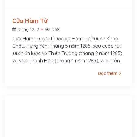
Cửa Hàm Tử
2 thg 12, 2
258
Cửa Hàm Tử xưa thuộc xã Hàm Tử, huyện Khoái
Châu, Hưng Yên. Tháng 5 năm 1285, sau cuộc rút
lui chiến lược về Thiên Trường (tháng 2 năm 1285),
và vào Thanh Hoá (tháng 4 năm 1285), vua Trần
bắt đầu mở cuộc phản công vào các cứ điểm
Đọc thêm
quan trọng của quân Nguyên tại vùng Khoái
Châu, Hưng Yên. Trận quyết chiến tại cửa Hàm Tử
diễn ra vào cuối tháng 5 năm 1285,5 vạn quân do
Chiêu Văn Vương Trần Nhật Duật chỉ huy, đã
nhanh chóng giành thắng lợi. Cùng với các trận
Tây Kết, Chương Dương, Vạn Kiếp, chiến thắng
Hàm Tử đã góp phần tiêu diệt và quét sạch 50
vạn quân Nguyên ra khỏi bờ cõi, giải phóng hoàn
toàn Đại Việt.