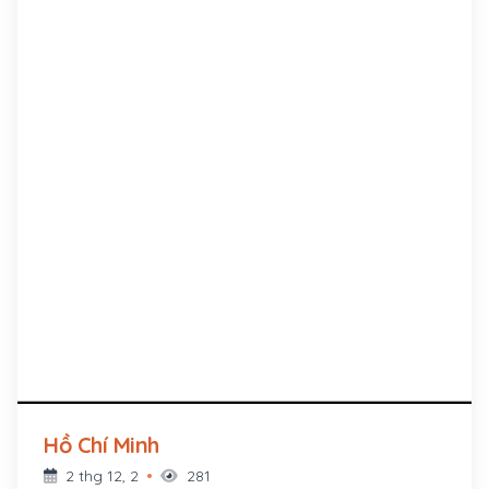
Hồ Chí Minh
2 thg 12, 2
281