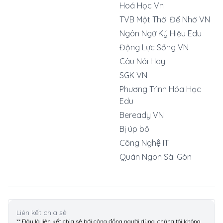
Hoá Học Vn
TVB Một Thời Để Nhớ VN
Ngôn Ngữ Ký Hiệu Edu
Động Lực Sống VN
Câu Nói Hay
SGK VN
Phương Trình Hóa Học
Edu
Beready VN
Bị úp bô
Công Nghệ IT
Quán Ngon Sài Gòn
Liên kết chia sẻ
** Đây là liên kết chia sẻ bới cộng đồng người dùng, chúng tôi không