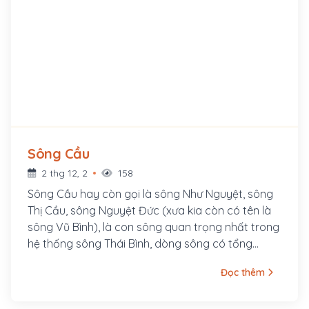
Sông Cầu
2 thg 12, 2
158
Sông Cầu hay còn gọi là sông Như Nguyệt, sông
Thị Cầu, sông Nguyệt Đức (xưa kia còn có tên là
sông Vũ Bình), là con sông quan trọng nhất trong
hệ thống sông Thái Bình, dòng sông có tổng
chiều dài 290km bắt nguồn từ núi Văn Ôn, chảy
Đọc thêm
qua nhiều làng mạc, cuối cùng hợp lưu với sông
Thương để tạo thành sông Thái Bình. Sông Như