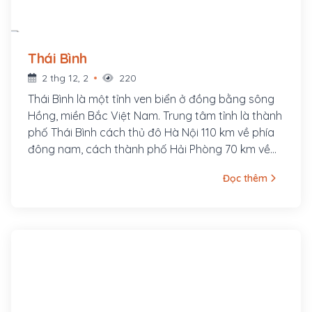
Thái Bình
2 thg 12, 2
220
Thái Bình là một tỉnh ven biển ở đồng bằng sông
Hồng, miền Bắc Việt Nam. Trung tâm tỉnh là thành
phố Thái Bình cách thủ đô Hà Nội 110 km về phía
đông nam, cách thành phố Hải Phòng 70 km về
phía tây nam. Thái Bình tiếp giáp với 5 tỉnh, thành
Đọc thêm
phố: Hải Dương ở phía bắc, Hưng Yên ở phía tây
bắc, Hải Phòng ở phía đông bắc, Hà Nam ở phía
tây, Nam Định ở phía tây và tây nam. Phía đông
là biển Đông (vịnh Bắc Bộ). Theo quy hoạch phát
triển kinh tế, Thái Bình thuộc vùng duyên hải Bắc
Bộ.