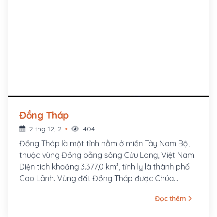
Đồng Tháp
2 thg 12, 2
404
Đồng Tháp là một tỉnh nằm ở miền Tây Nam Bộ,
thuộc vùng Đồng bằng sông Cửu Long, Việt Nam.
Diện tích khoảng 3.377,0 km², tỉnh lỵ là thành phố
Cao Lãnh. Vùng đất Đồng Tháp được Chúa
Nguyễn khai phá vào khoảng thế kỷ XVII, XVIII. Từ
Đọc thêm
đầu thế kỷ XVII, đã có lưu dân Việt đến vùng Sa
Đéc khẩn hoang, lập ấp.