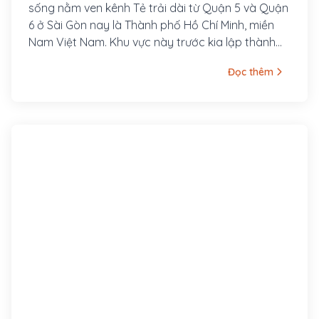
sống nằm ven kênh Tẻ trải dài từ Quận 5 và Quận
6 ở Sài Gòn nay là Thành phố Hồ Chí Minh, miền
Nam Việt Nam. Khu vực này trước kia lập thành
một thành phố riêng biệt với Sài Gòn: thành phố
Đọc thêm
Chợ Lớn. Trong những năm 1930-1950 do quá
trình đô thị hóa, Sài Gòn và Chợ Lớn dần dần sáp
nhập với nhau.