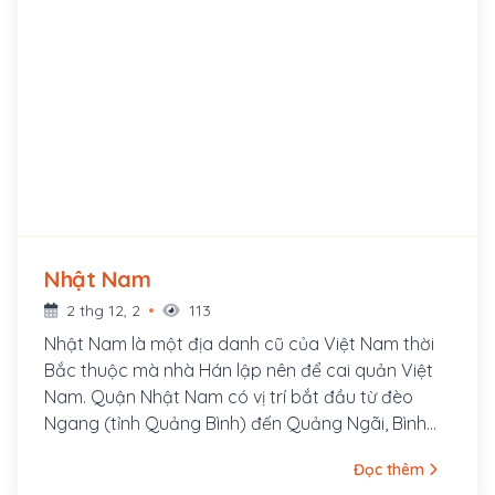
Nhật Nam
2 thg 12, 2
113
Nhật Nam là một địa danh cũ của Việt Nam thời
Bắc thuộc mà nhà Hán lập nên để cai quản Việt
Nam. Quận Nhật Nam có vị trí bắt đầu từ đèo
Ngang (tỉnh Quảng Bình) đến Quảng Ngãi, Bình
Định. Theo Hán thư, quận này thành lập năm
Đọc thêm
Nguyên Đỉnh thứ 6 (111 TCN) thời Hán Vũ Đế, bao