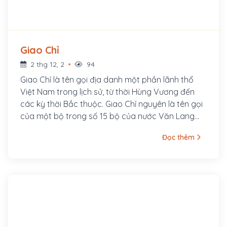
Giao Chỉ
2 thg 12, 2
94
Giao Chỉ là tên gọi địa danh một phần lãnh thổ
Việt Nam trong lịch sử, từ thời Hùng Vương đến
các kỳ thời Bắc thuộc. Giao Chỉ nguyên là tên gọi
của một bộ trong số 15 bộ của nước Văn Lang
thời xưa. Bộ Giao Chỉ thời Hùng Vương tương
Đọc thêm
đương miền Hà Nội ngày nay và miền hữu ngạn
sông Hồng.