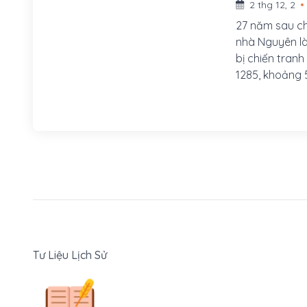
2 thg 12, 2
27 năm sau ch
nhà Nguyên là 
bị chiến tranh
1285, khoảng 
tràn vào xâm l
Tư Liệu Lịch Sử