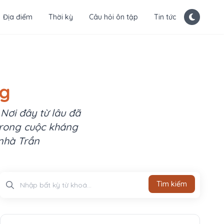
Địa điểm
Thời kỳ
Câu hỏi ôn tập
Tin tức
ng
Nơi đây từ lâu đã
 trong cuộc kháng
nhà Trần
Tìm kiếm
Tìm kiếm