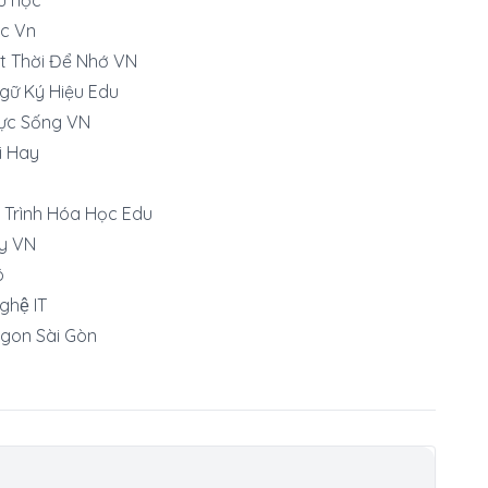
c Vn
t Thời Để Nhớ VN
gữ Ký Hiệu Edu
ực Sống VN
i Hay
 Trình Hóa Học Edu
y VN
ô
hệ IT
gon Sài Gòn