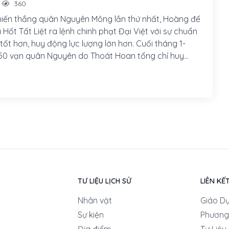
360
iến thắng quân Nguyên Mông lần thứ nhất, Hoàng đế
Hốt Tất Liệt ra lệnh chinh phạt Đại Việt với sự chuẩn
 tốt hơn, huy động lực lượng lớn hơn. Cuối tháng 1-
50 vạn quân Nguyên do Thoát Hoan tổng chỉ huy
ược Đại Việt.
TƯ LIỆU LỊCH SỬ
LIÊN KẾ
Nhân vật
Giáo D
Sự kiện
Phương
Địa điểm
Tư Liệu