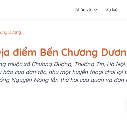
Nhân vật
Sự kiện
ương Dương
ịa điểm Bến Chương Dươ
 thuộc xã Chương Dương, Thường Tín, Hà Nội. 
ự hào của dân tộc, như một huyền thoại chói lọi
hống Nguyên Mông lần thứ hai của quân và dân 