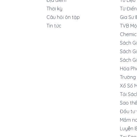
Thời kỳ
Từ Điển
Câu hỏi ôn tập
Gia Sư 
Tin tức
TVB Mộ
Chemic
Sách G
Sách Gi
Sách Gi
Hóa Ph
Trường 
Xổ Số 
Tải Sác
Sao thê
Đầu tư 
Mầm no
Luyện 
Tại Sa