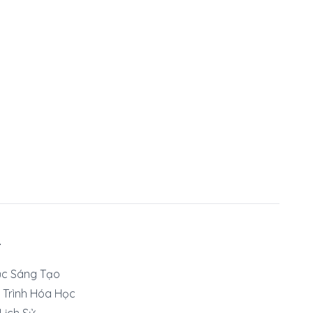
T
ục Sáng Tạo
 Trình Hóa Học
 Lịch Sử