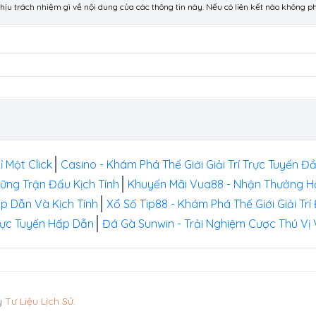
chịu trách nhiệm gì về nội dung của các thông tin này. Nếu có liên kết nào không 
ỉ Một Click
Casino - Khám Phá Thế Giới Giải Trí Trực Tuyến 
hững Trận Đấu Kịch Tính
Khuyến Mãi Vua88 - Nhận Thưởng Hấp
ấp Dẫn Và Kịch Tính
Xổ Số Tip88 - Khám Phá Thế Giới Giải Tr
rực Tuyến Hấp Dẫn
Đá Gà Sunwin - Trải Nghiệm Cược Thú Vị
y
Tư Liệu Lịch Sử
.