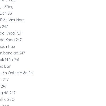
ực Sống
 Lịch Sử
 Biển Việt Nam
k 247
iáo Khoa PDF
iáo Khoa 247
hác nhau
ận bóng đá 247
ok Miễn Phí
ủa Bạn
yện Online Miễn Phí
t 247
 247
ng đá 247
ffic SEO
du học