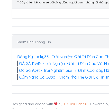
** Đây là liên kết chia sẻ bới cộng đồng người dùng, chúng tôi không 
Khám Phá Thông Tin
Đăng Ký Lucky88 - Trải Nghiệm Giải Trí Đỉnh Cao Ch
ĐÁ GÀ 11WIN - Trải Nghiệm Giải Trí Đỉnh Cao Với N
Đá Gà 9bet - Trải Nghiệm Giải Trí Đỉnh Cao Đầy H
Cẩm Nang Cá Cược - Khám Phá Thế Giới Giải Trí T
Designed and coded with
by
Tư Liệu Lịch Sử
- Powered b