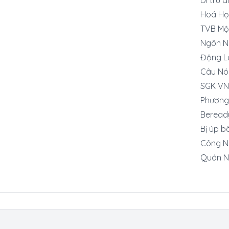
Hoá Họ
TVB Mộ
Ngôn N
Động L
Câu Nó
SGK VN
Phương
Beread
Bị úp b
Công Ng
Quán N