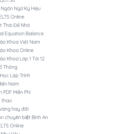
 Ngôn Ngữ Ký Hiệu
IELTS Online
t Thời Để Nhớ
al Equation Balance
iáo Khoa Việt Nam
áo Khoa Online
áo Khoa Lớp 1 Tới 12
ổ Thông
Học Lập Trình
Miền Nam
h PDF Miễn Phí
̉ thao
vàng hay đất
n chuyên biệt Bình An
IELTS Online
o Như Vậy