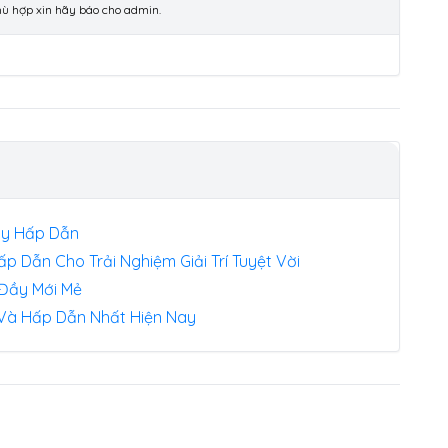
phù hợp xin hãy báo cho admin.
Đầy Hấp Dẫn
 Dẫn Cho Trải Nghiệm Giải Trí Tuyệt Vời
í Đầy Mới Mẻ
 Và Hấp Dẫn Nhất Hiện Nay