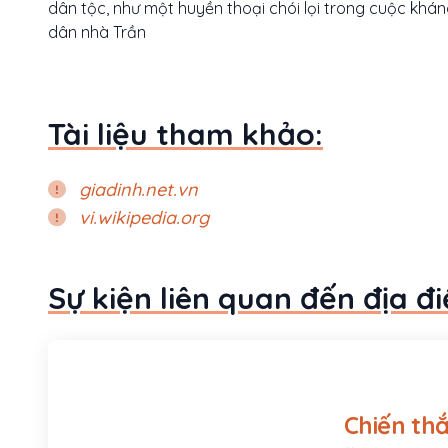
dân tộc, như một huyền thoại chói lọi trong cuộc khá
dân nhà Trần
Tài liệu tham khảo:
giadinh.net.vn
vi.wikipedia.org
Sự kiện liên quan đến địa đ