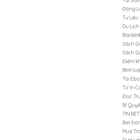
Động L
Tư Liệu
Du Lịch
Backlin
Sách G
Sách G
Điểm k
Bình lu
Tải Ebo
Tử Vi C
Đọc Tru
Bí Quyế
TIN BET
Bet bó
Mua Tra
Di trú 