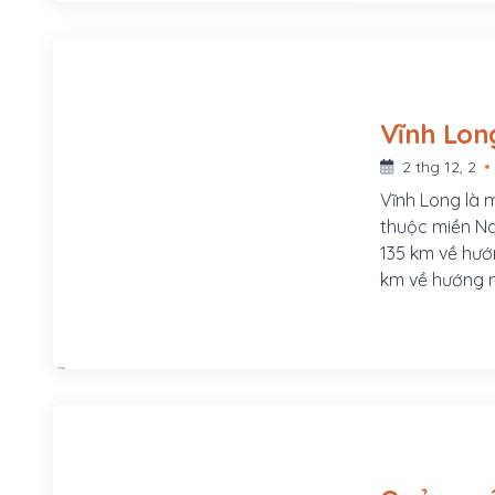
Vĩnh Lon
2 thg 12, 2
Vĩnh Long là 
thuộc miền Na
135 km về hướ
km về hướng n