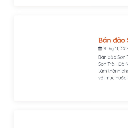
Bán đảo 
9 thg 11, 201
Bán đảo Sơn 
Sơn Trà - Đà N
tâm thành phố
với mực nước b
đông sang tây
2km. Thời xa 
Ngọn phía Đô
gọi là ngọn N
nên gọi là ng
dài như cổ ng
nước biển chả