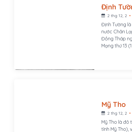
dãy đất chạy t
Định Tườ
2 thg 12, 2
Định Tường là
nước Chân Lạp
Đồng Tháp ngà
Mạng thứ 13 (1
thay đổi, đến 
và Gò Công. Tỉ
nguyên tên là
quận Châu Thà
lúc đó và gồm
Thành, Chợ G
Mỹ Tho
2 thg 12, 2
Mỹ Tho là đô th
tỉnh Mỹ Tho),