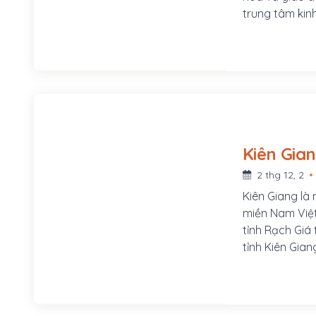
trung tâm kin
2012, tỉnh lỵ
Tàu là một th
Việt Nam. Vũn
dầu khí Việt N
bộ, được côn
Kiên Gia
2 thg 12, 2
Kiên Giang là
miền Nam Việt
tỉnh Rạch Giá 
tỉnh Kiên Gia
vùng Hà Tiên 
cách thành ph
giáp Campuchi
Thái Lan ở ph