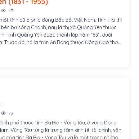
Quảng yên (1831 - 1955)
47
ột tỉnh cũ ở phía đông Bắc Bộ, Việt Nam. Tỉnh lị là thị
bên bờ sông Chanh, nay là thị xã Quảng Yên thuộc
nh. Tỉnh Quảng Yên được thành lập năm 1831, dưới
g. Trước đó, nó là trấn An Bang thuộc Đông Đạo thời
uảng cuối thời Lê đầu thời Nguyễn. Còn gọi không
tỉnh Đông.
u
73
hành phố thuộc tỉnh Bà Rịa - Vũng Tàu, ở vùng Đông
m. Vũng Tàu từng là trung tâm kinh tế, tài chính, văn
ục của tỉnh Bà Rịa - Vũng Tàu và là một trong những