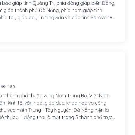
a bắc giáp tỉnh Quảng Trị, phía đông giáp biển Đông,
 giáp thành phố Đà Nẵng, phía nam giáp tỉnh
ía tây giáp dãy Trường Sơn và các tỉnh Saravane
a Cộng hòa Dân chủ Nhân dân Lào. Thừa Thiên-Huế
54 km, Nha Trang 627 km và Thành phố Hồ Chí Minh
180
t thành phố thuộc vùng Nam Trung Bộ, Việt Nam.
tâm kinh tế, văn hoá, giáo dục, khoa học và công
khu vực miền Trung - Tây Nguyên. Đà Nẵng hiện là
ô thị loại 1 đồng thời là một trong 5 thành phố trực
ương ở Việt Nam