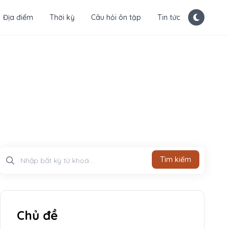
Địa điểm
Thời kỳ
Câu hỏi ôn tập
Tin tức
Tìm kiếm
Tìm kiếm
Chủ đề