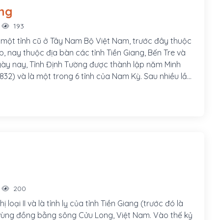
ừ đất liền ra đảo. Bán đảo Sơn Trà hình thành từ đó.
ng
193
 một tỉnh cũ ở Tây Nam Bộ Việt Nam, trước đây thuộc
, nay thuộc địa bàn các tỉnh Tiền Giang, Bến Tre và
y nay, Tỉnh Định Tường được thành lập năm Minh
832) và là một trong 6 tỉnh của Nam Kỳ. Sau nhiều lần
ngày 22-10-1956 lập lại trên địa bàn 2 tỉnh cũ Mỹ Tho
nh lỵ tỉnh Định Tường đặt tại Mỹ Tho và vẫn giữ
 "Mỹ Tho", về mặt hành chánh thuộc xã Điều Hòa,
nh. Định Tường là một trong 22 tỉnh của Nam Phần
 7 quận ban đầu: Bến Tranh, Cái Bè, Cai Lậy, Châu
ạo, Gò Công và Hòa Đồng.
200
ị loại II và là tỉnh lỵ của tỉnh Tiền Giang (trước đó là
 vùng đồng bằng sông Cửu Long, Việt Nam. Vào thế kỷ