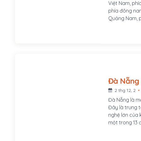
Việt Nam, phí
phía đông nam
Quảng Nam, ph
và Sekong củ
cách Hà Nội 6
1.071 km.
Đà Nẵng
2 thg 12, 2
Đà Nẵng là mộ
Đây là trung 
nghệ lớn của 
một trong 13 đ
thuộc Trung 