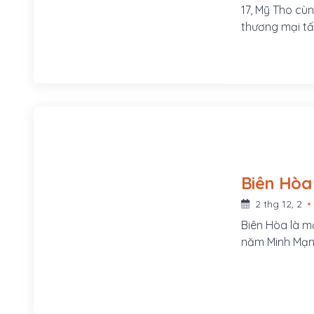
17, Mỹ Tho cù
thương mại t
2 thg 12, 2
Biên Hòa là m
năm Minh Mạng