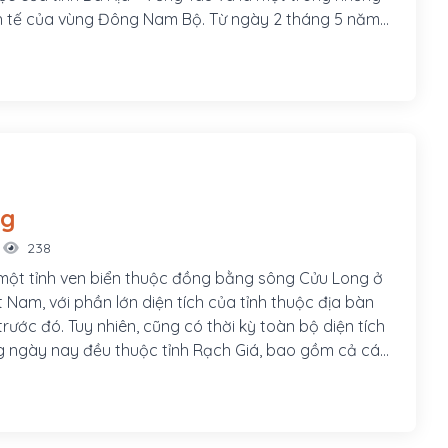
h tế của vùng Đông Nam Bộ. Từ ngày 2 tháng 5 năm
 Bà Rịa-Vũng Tàu chuyển đến thành phố Bà Rịa. Vũng
ành phố ven biển, một địa điểm du lịch của miền Nam
g Tàu là khu vực hậu cần của ngành công nghiệp
am. Đô thị loại I trực thuộc tỉnh đầu tiên của cả Nam
g nhận vào ngày 23/04/2013.
ng
238
 một tỉnh ven biển thuộc đồng bằng sông Cửu Long ở
 Nam, với phần lớn diện tích của tỉnh thuộc địa bàn
trước đó. Tuy nhiên, cũng có thời kỳ toàn bộ diện tích
ng ngày nay đều thuộc tỉnh Rạch Giá, bao gồm cả các
và Phú Quốc. Trung tâm tỉnh là thành phố Rạch Giá,
ố Hồ Chí Minh 250 km về phía Tây. Kiên Giang tiếp
a ở phía Bắc với đường biên giới dài 54 km và vịnh
ía Tây có đường bờ biển dài hơn 200 km. Ngoài ra