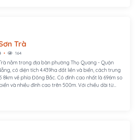
Sơn Trà
4
164
Trà nằm trong địa bàn phường Thọ Quang - Quận
ẵng, có diện tích 4.439ha đất liền và biển, cách trung
 8km về phía Đông Bắc. Có đỉnh cao nhất là 696m so
iển và nhiều đỉnh cao trên 500m. Với chiều dài từ
 là 15km và chỗ rộng nhất là 6km, chỗ hẹp nhất là
xưa, Sơn Trà là một hòn đảo gồm 3 ngọn núi nhô cao.
ng Nam trông như hình con Nghê chồm ra biển nên
ghê, ngọn phía tây hình dạng như cái mỏ con diều hâu
ọn Mỏ Diều và ngọn phía bắc vươn về phía của biển
ựa nên gọi là ngọn Cổ Ngựa. Qua thời gian dài, dòng
y ven bờ đã tải phù sa đến bồi đắp dần hình thành