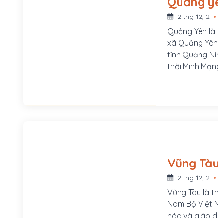
2 thg 12, 2
Quảng Yên là m
xã Quảng Yên 
tỉnh Quảng Ni
thời Minh Mạn
Lê, trấn An Q
chính thức là 
Vũng Tà
2 thg 12, 2
Vũng Tàu là t
Nam Bộ Việt Na
hóa và giáo d