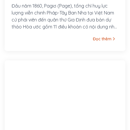
11 điều khoản (1860 - ?)
Đầu năm 1860, Pagiơ (Page), tổng chỉ huy lực
lượng viễn chinh Pháp-Tây Ban Nha tại Việt Nam
cử phái viên đến quân thứ Gia Định đưa bản dự
thảo Hòa ước gồm 11 điều khoản có nội dung như
sau: 1- Hai bên chấm dứt mọi xung đột, ký kết hòa
Đọc thêm
hiếu với nhau. 2- Sứ thần của Pháp được sử dụng
đường bộ để đi từ Đà Nẵng vào kinh đô Huế. 3-
Nước Nam đặt quan hệ ngoại giao với nước nào,
thì nước Pháp cũng coi đó là bạn. 4- Triều đình
Huế phải khoan tha, không được trả thù những
người cộng tác với Pháp. 5- Pháp sẽ rút quân,
ngay khi hòa ước này được hai bên ký kết.