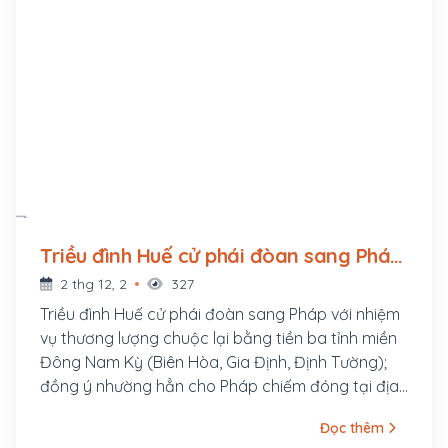
Triều đình Huế cử phái đòan sang Pháp
thương lượng chuộc lại ba tỉnh miền
2 thg 12, 2
327
Đông Nam Kỳ (1863 - ?)
Triều đình Huế cử phái đoàn sang Pháp với nhiệm
vụ thương lượng chuộc lại bằng tiền ba tỉnh miền
Đông Nam Kỳ (Biên Hòa, Gia Định, Định Tường);
đồng ý nhường hẳn cho Pháp chiếm đóng tại địa
hạt thuộc tỉnh thành Gia Định (tức Sài Gòn), vùng
Đọc thêm
phụ cận ngoại thành Định Tường, vùng Thủ Dầu