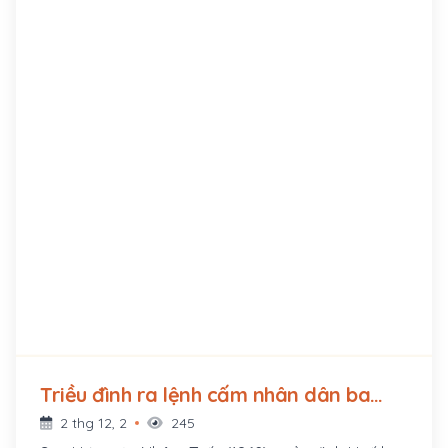
Triều đình ra lệnh cấm nhân dân ba
tỉnh miền Tây Nam Kỳ chiêu mộ nghĩa
2 thg 12, 2
245