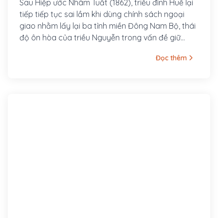
binh chống Pháp (1865 - ?)
Sau Hiệp ước Nhâm Tuất (1862), triều đình Huế lại
tiếp tiếp tục sai lầm khi dùng chính sách ngoại
giao nhằm lấy lại ba tỉnh miền Đông Nam Bộ, thái
độ ôn hòa của triều Nguyễn trong vấn đề giữ
nước là một trong những nguyên nhân thúc đẩy
Đọc thêm
thực dân Pháp mở rộng chiếm đóng lãnh thổ.
Nhiều cuộc khởi nghĩa đã nổ ra. Tháng 2-1865,
triều đình nhà Nguyễn ra lệnh cấm nhân dân ba
tỉnh miền Tây Nam Kỳ chiêu mộ nghĩa binh chống
Pháp.