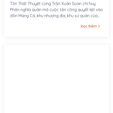
Tôn Thất Thuyết cùng Trần Xuân Sọan chỉ huy
Phấn nghĩa quân mở cuộc tấn công quyết liệt vào
đồn Mang Cá, khu nhượng địa, khu sứ quán của
thực dân Pháp ở Huế. Cuộc chiến đấu diễn ra vô
Đọc thêm
cùng ác liệt. Tảng sáng Tôn Thất Thuyết đưa vua
Hàm Nghi cùng Tam cung rút khỏi kinh thành.