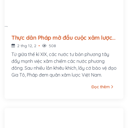
Thực dân Pháp mở đầu cuộc xâm lược
Việt Nam (1858 - ?)
2 thg 12, 2
508
Từ giữa thế kỉ XIX, các nước tư bản phương tây
đẩy mạnh việc xâm chiếm các nước phương
đông. Sau nhiều lần khiêu khích, lấy cớ bảo vệ đạo
Gia Tô, Pháp đem quân xâm lược Việt Nam.
Đọc thêm