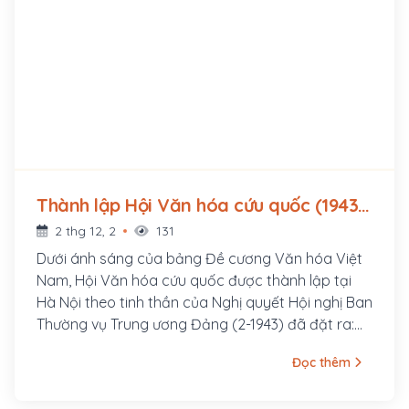
Thành lập Hội Văn hóa cứu quốc (1943 -
?)
2 thg 12, 2
131
Dưới ánh sáng của bảng Đề cương Văn hóa Việt
Nam, Hội Văn hóa cứu quốc được thành lập tại
Hà Nội theo tinh thần của Nghị quyết Hội nghị Ban
Thường vụ Trung ương Đảng (2-1943) đã đặt ra:
“Đảng cần phải phái cán bộ chuyên môn vào
Đọc thêm
hoạt động về văn hóa, đặng gây ra một phong
trào văn hóa tiến bộ, văn hóa cứu quốc chống lại