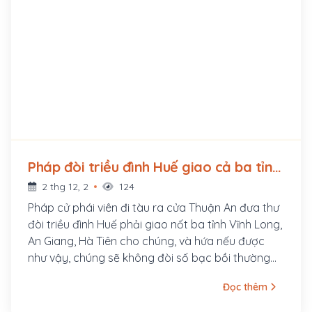
Pháp đòi triều đình Huế giao cả ba tỉnh
miền Tây Nam Kỳ cho Pháp (1866 - ?)
2 thg 12, 2
124
Pháp cử phái viên đi tàu ra cửa Thuận An đưa thư
đòi triều đình Huế phải giao nốt ba tỉnh Vĩnh Long,
An Giang, Hà Tiên cho chúng, và hứa nếu được
như vậy, chúng sẽ không đòi số bạc bồi thường
chiến phí còn thiếu và sẽ giúp triều đình bình định
Đọc thêm
vùng biển. Triều đình cử Phan Thanh Giản vào Gia
Định thương lượng xin được giữ nguyên hòa ước