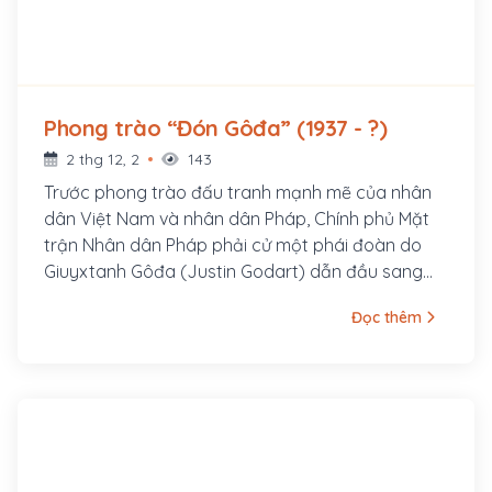
Phong trào “Đón Gôđa” (1937 - ?)
2 thg 12, 2
143
Trước phong trào đấu tranh mạnh mẽ của nhân
dân Việt Nam và nhân dân Pháp, Chính phủ Mặt
trận Nhân dân Pháp phải cử một phái đoàn do
Giuyxtanh Gôđa (Justin Godart) dẫn đầu sang
Đông Dương để điều tra tình hình.
Đọc thêm