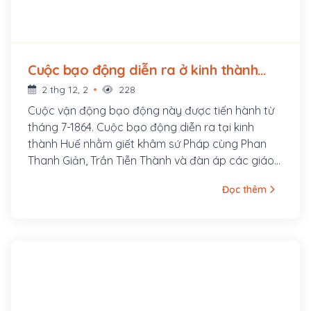
Cuộc bạo động diễn ra ở kinh thành
Huế để phản đối việc triều đình ký hòa
2 thg 12, 2
228
ước với Pháp (1864 - ?)
Cuộc vận động bạo động này được tiến hành từ
tháng 7-1864. Cuộc bạo động diễn ra tại kinh
thành Huế nhằm giết khâm sứ Pháp cùng Phan
Thanh Giản, Trần Tiễn Thành và đàn áp các giáo
dân xung quanh vùng phụ cận kinh thành để
Đọc thêm
phản đối việc triều đình Huế ký hòa ước với Pháp.