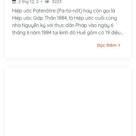
2 thg 12, 2
3223
Hiệp ước Patenôtre (Pa-tơ-nốt) hay còn gọi là
Hiệp ước Giáp Thân 1884, là Hiệp ước cuối cùng
nhà Nguyễn ký với thực dân Pháp vào ngày 6
tháng 6 năm 1884 tại kinh đô Huế gồm có 19 điều
khoản. Đại diện các phía nhà Nguyễn là Phạm
Đọc thêm
Thận Duật - Toàn quyền đại thần, Tôn Thất Phan -
Phó Toàn quyền đại thần, Nguyễn Văn Tường -
Phụ chính đại thần và phía Pháp là Jules
Patenôtre - Sứ thần Cộng hoà Pháp