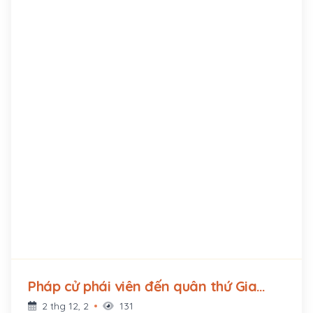
Pháp cử phái viên đến quân thứ Gia
Định đưa ra bản dự thảo Hòa ước gồm
2 thg 12, 2
131