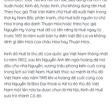
Xuân hoặc Kinh đô, hoặc Kinh, chứ không dùng tên Huế.
Theo học giả Thái Văn Kiểm chữ Huế đã xuất hiện trong
thời kỳ Nam Bắc phân tranh, chữ Huế bắt nguồn từ chữ
Hóa trong địa danh Thuận Hóa hoặc theo học giả
Nguyễn Hy Vọng: Huế đã có tên riêng là Huế ngay từ
trước 1651 là năm xuất bản tự điển Việt-Bồ-La và không
dính gì đến Hóa của châu Hóa hay Thuận Hóa...
Kinh đô Huế là thủ đô của quốc gia Việt Nam thống nhất
từ năm 1802, sau khi Nguyễn Ánh lên ngôi hoàng đế mở
đầu cho nhà Nguyễn, vương triều phong kiến cuối cùng
trong lịch sử Việt Nam. Huế kết thúc sứ mệnh là thủ đô
Việt Nam vào năm 1945 khi vị hoàng đế cuối cùng của
nhà Nguyễn là Bảo Đại thoái vị. Kể từ đó thủ đô Việt
Nam một lần nữa lại được chọn là Hà Nội, Kinh đô Huế
xưa trở thành Cố đô.