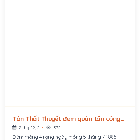
Tôn Thất Thuyết đem quân tấn công
tòa Khâm sứ Pháp ở Huế, mở đầu
2 thg 12, 2
372
phong trào Cần Vương (1885 - ?)
Đêm mồng 4 rạng ngày mồng 5 tháng 7-1885: