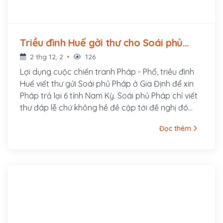
Triều đình Huế gởi thư cho Soái phủ
Pháp ở Gia Định xin Pháp trả lại 6 tỉnh
2 thg 12, 2
126
Nam Kỳ (1870 - ?)
Lợi dụng cuộc chiến tranh Pháp - Phổ, triều đình
Huế viết thư gửi Soái phủ Pháp ở Gia Định để xin
Pháp trả lại 6 tỉnh Nam Kỳ. Soái phủ Pháp chỉ viết
thư đáp lễ chứ không hề đề cập tới đề nghị đó
của triều đình. Trước thái độ của Pháp, triều đình
Đọc thêm
Huế chỉ còn biết tự an ủi nhau là : “Ta đương có
việc ở biên giới phía bắc (tức việc bọn thổ phỉ
Trung Quốc) việc ở nước Tây chưa nên nhân tiện
hành động”.