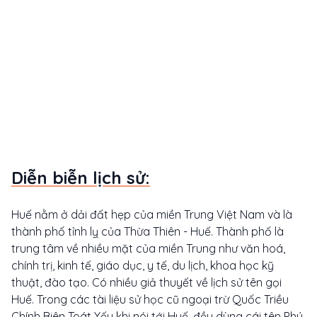
Diễn biễn lịch sử:
Huế nằm ở dải đất hẹp của miền Trung Việt Nam và là
thành phố tỉnh lỵ của Thừa Thiên - Huế. Thành phố là
trung tâm về nhiều mặt của miền Trung như văn hoá,
chính trị, kinh tế, giáo dục, y tế, du lịch, khoa học kỹ
thuật, đào tạo. Có nhiều giả thuyết về lịch sử tên gọi
Huế. Trong các tài liệu sử học cũ ngoại trừ Quốc Triều
Chính Biên Toát Yếu khi nói tới Huế, đều dùng cái tên Phú