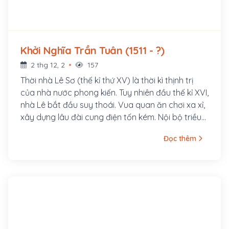
Khởi Nghĩa Trần Tuân (1511 - ?)
2 thg 12, 2
157
Thời nhà Lê Sơ (thế kỉ thứ XV) là thời kì thịnh trị
của nhà nước phong kiến. Tuy nhiên đầu thế kỉ XVI,
nhà Lê bắt đầu suy thoái. Vua quan ăn chơi xa xỉ,
xây dựng lâu đài cung điện tốn kém. Nội bộ triều
Lê chia bè kéo cánh, triều đình rốn loạn. quan lại
Đọc thêm
địa phương cậy quyền ức hiếp nhân dân. Đời
sống nhân dân lâm vào cảnh khốn cùng. Mâu
thuẫn giữa nông dân và địa chủ, nhân dân và nhà
nước phong kiến trở lên gây gắt làm bùng lên các
cuộc khởi nghĩa. Một thủ lĩnh là Trần Tuân cũng
tập hợp lực lượng ở vùng rừng núi Hưng Hóa,
chiêu mộ được vài ngàn người, cắt đặt ngôi thứ.
Năm 1511, ông cùng bộ tướng Nguyễn Nghiêm