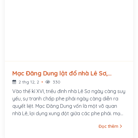
Mạc Đăng Dung lật đổ nhà Lê Sơ,
thành lập nhà Mạc (1527 - ?)
2 thg 12, 2
330
Vào thế kỉ XVI, triều đình nhà Lê Sơ ngày càng suy
yếu, sự tranh chấp phe phái ngày càng diễn ra
quyết liệt. Mạc Đăng Dung vốn là một võ quan
nhà Lê, lợi dụng xung đột giữa các phe phái. mạc
Đăng Dung đã tiêu diệt các thế lực đối lập, thâu
Đọc thêm
tóm quyền hàng, cương vị như Tể tướng. Năm
1527, Mạc Đăng Dung cướp ngôi nhà Lê, lập ra