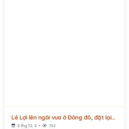
Lê Lợi lên ngôi vua ở Đông đô, đặt lại
quốc hiệu là Đại Việt (1428 - ?)
2 thg 12, 2
152