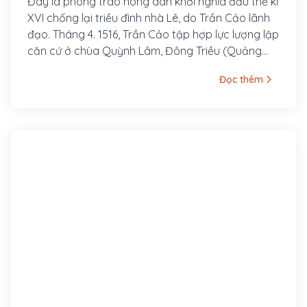
Đây là phong trào nông dân khởi nghĩa đầu thế kỉ
XVI chống lại triều đình nhà Lê, do Trần Cảo lãnh
đạo. Tháng 4. 1516, Trần Cảo tập hợp lực lượng lập
căn cứ ở chùa Quỳnh Lâm, Đông Triều (Quảng
Ninh) chống lại triều đình. Trần Cảo tự xưng là Đế
Đọc thêm
Thích giáng sinh, mặc áo đen lấy niên hiệu là Thiên
Ứng.