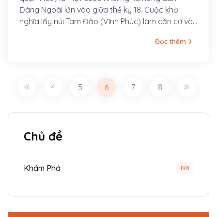
Đàng Ngoài lớn vào giữa thế kỷ 18. Cuộc khởi
nghĩa lấy núi Tam Đảo (Vĩnh Phúc) làm căn cứ và
lan ra các trấn Sơn Tây, Tuyên Quang.
Đọc thêm
4
5
6
7
8
Chủ đề
Khám Phá
198