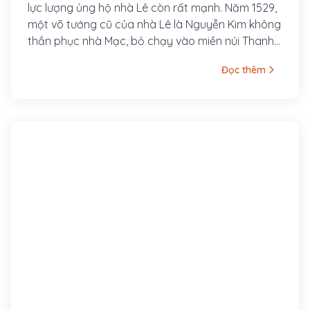
lực lượng ủng hộ nhà Lê còn rất mạnh. Năm 1529,
một võ tướng cũ của nhà Lê là Nguyễn Kim không
thần phục nhà Mạc, bỏ chạy vào miền núi Thanh
Hoá và sang Ai Lao (Lào), tập hợp lực lượng
Đọc thêm
chống nhà Mạc. Năm 1533, Kim tìm một người tên
là Lê Duy Ninh là con của vua Lê Chiêu Tông đưa
lên ngôi trên đất Sầm Châu (Ai Lao), tức là vua Lê
Trang Tông.