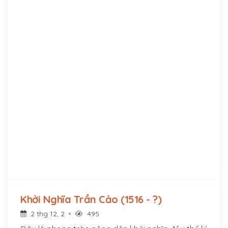
chính thức khởi binh chống triều đình tại Sơn Tây.
Khởi Nghĩa Trần Cảo (1516 - ?)
2 thg 12, 2
495