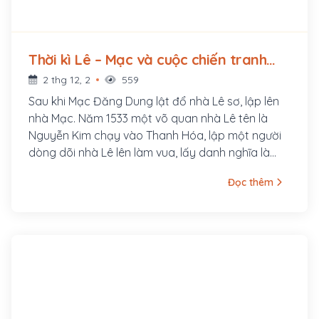
Thời kì Lê – Mạc và cuộc chiến tranh
Nam – Bắc triều (1543 - 1592)
2 thg 12, 2
559
Sau khi Mạc Đăng Dung lật đổ nhà Lê sơ, lập lên
nhà Mạc. Năm 1533 một võ quan nhà Lê tên là
Nguyễn Kim chạy vào Thanh Hóa, lập một người
dòng dõi nhà Lê lên làm vua, lấy danh nghĩa là
"phù Lê diệt mạc". Sử cũ gọi là Nam triều để phân
Đọc thêm
biệt với Bắc triều (nhà Mạc ở phía bắc).