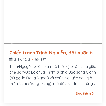
Chiến tranh Trịnh-Nguyễn, đất nước bị
chia cắt thành hai vùng (1627 - 1672)
2 thg 12, 2
897
Trịnh-Nguyễn phân tranh là thời kỳ phân chia giữa
chế độ "vua Lê chúa Trịnh" ở phía Bắc sông Gianh
(sử gọi là Đàng Ngoài) và chúa Nguyễn cai trị ở
miền Nam (Đàng Trong), mở đầu khi Trịnh Tráng
đem quân đánh Nguyễn Phúc Nguyên năm 1627
Đọc thêm
và kết thúc vào cuối thế kỷ 18 khi nhà Tây Sơn dẹp
cả chúa Nguyễn lẫn chúa Trịnh. Nước Việt Nam bị