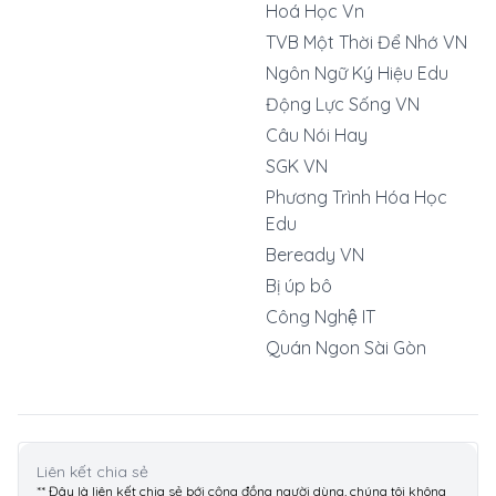
Hoá Học Vn
TVB Một Thời Để Nhớ VN
Ngôn Ngữ Ký Hiệu Edu
Động Lực Sống VN
Câu Nói Hay
SGK VN
Phương Trình Hóa Học
Edu
Beready VN
Bị úp bô
Công Nghệ IT
Quán Ngon Sài Gòn
Liên kết chia sẻ
** Đây là liên kết chia sẻ bới cộng đồng người dùng, chúng tôi không