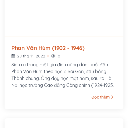
Phan Văn Hùm (1902 - 1946)
28 thg 11, 2022
0
Sinh ra trong một gia đình nông dân, buổi đầu
Phan Văn Hùm theo học ở Sài Gòn, đậu bằng
Thành chung. Ông dạy học một năm, sau ra Hà
Nội học trường Cao đẳng Công chính (1924-1925)
rồi được bố trí làm Tham tá công chính ở Huế.
Đọc thêm
Đến năm 1927 ông bị buộc thôi việc vì ủng hộ nữ
sinh trường Đồng Khánh (Huế) bãi khóa nhân
đám tang Phan Châu Trinh.