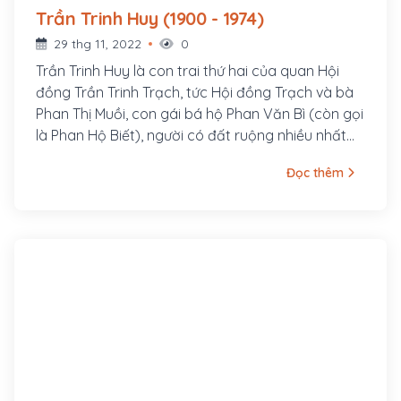
Trần Trinh Huy (1900 - 1974)
29 thg 11, 2022
0
Trần Trinh Huy là con trai thứ hai của quan Hội
đồng Trần Trinh Trạch, tức Hội đồng Trạch và bà
Phan Thị Muồi, con gái bá hộ Phan Văn Bì (còn gọi
là Phan Hộ Biết), người có đất ruộng nhiều nhất
trong tỉnh Bạc Liêu, được mệnh danh là "Vua lúa
Đọc thêm
gạo Nam Kỳ". Do biết luật lệ và thủ tục hành
chánh, lại được cha vợ cho đất, giúp vốn nên ông
Trạch mau chóng phất lên, mua thêm nhiều đất
điền. Các con và rể khác của ông Phan Hộ Biết
mê cờ bạc nên lần lượt phải đem ruộng cầm cố
cho ông Trạch, nên đất của ông Trạch càng nhiều
thêm. Có lời truyền rằng, ông Trạch mau giàu lớn
nhờ tài đánh bạc, thường tổ chức bài bạc trong
nhà, cho con bạc vay tiền rồi về sau làm chủ luôn
tài sản của các con bạc thiếu nợ.