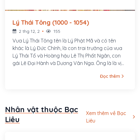
Lý Thái Tông (1000 - 1054)
2 thg 12, 2
155
Vua Lý Thái Tông tên là Lý Phật Mã và có tên
khác là Lý Đức Chính, là con trai trưởng của vua
Lý Thái Tổ và Hoàng hậu Lê Thị Phất Ngân, con
gái Lê Đại Hành và Dương Vân Nga. Ông là là vị
hoàng đế thứ hai của triều đại nhà Lý trong lịch sử
Đọc thêm
Việt Nam, cai trị từ năm 1028 đến năm 1054. Ông
sinh ngày 26 tháng 6 âm lịch năm Canh Tý, niên
hiệu Ứng Thiên thứ 7 thời Tiền Lê (tức 29 tháng 7
năm 1000) ở chùa Duyên Ninh trong kinh đô Hoa
Nhân vật thuộc Bạc
Lư (Ninh Bình ngày nay).
Xem thêm về Bạc
Liêu
Liêu