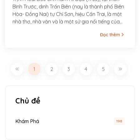
Bình Trước, dinh Trấn Biên (nay là thành phố Biên
Hòa- Đồng Nai) tự Chỉ Sơn, hiệu Cấn Trai, là một
nhà thơ, nhà văn và là một sử gia nổi tiếng của
Việt Nam sống ở thế kỷ 18.
Đọc thêm
1
2
3
4
5
Chủ đề
Khám Phá
198