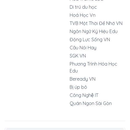
Di trú du học
Hoá Học Vn
TVB Một Thời Để Nhớ VN
Ngôn Ngữ Ký Hiệu Edu
Động Lực Sống VN
Câu Nói Hay
SGK VN
Phương Trình Hóa Học
Edu
Beready VN
Bị úp bô
Công Nghệ IT
Quán Ngon Sài Gòn