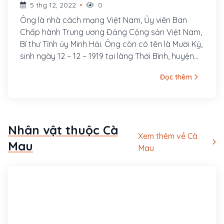
5 thg 12, 2022
0
Ông là nhà cách mạng Việt Nam, Ủy viên Ban
Chấp hành Trung ương Đảng Cộng sản Việt Nam,
Bí thư Tỉnh ủy Minh Hải. Ông còn có tên là Mười Kỷ,
sinh ngày 12 – 12 – 1919 tại làng Thới Bình, huyện
Cà Mau, tỉnh Bạc Liêu.
Đọc thêm
Nhân vật thuộc Cà
Xem thêm về Cà
Mau
Mau