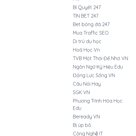
Bí Quyết 247
TIN BET 247
Bet bóng đá 247
Mua Traffic SEO
Di trú du học
Hoá Học Vn
TVB Một Thời Để Nhớ VN
Ngôn Ngữ Ký Hiệu Edu
Động Lực Sống VN
Câu Nói Hay
SGK VN
Phương Trình Hóa Học
Edu
Beready VN
Bị úp bô
Công Nghệ IT