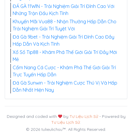
ĐÁ GÀ 11WIN - Trải Nghiệm Giải Trí Đỉnh Cao Với
Những Trận Đấu Kịch Tính
Khuyến Mãi Vua88 - Nhận Thưởng Hấp Dẫn Cho
Trải Nghiệm Giải Trí Tuyệt Vời
Đá Gà 9bet - Trải Nghiệm Giải Trí Đỉnh Cao Đầy
Hấp Dẫn Và Kịch Tính
Xổ Số Tip88 - Khám Phá Thế Giới Giải Trí Đầy Mới
Mẻ
Cẩm Nang Cá Cược - Khám Phá Thế Giới Giải Trí
Trực Tuyến Hấp Dẫn
Đá Gà Sunwin - Trải Nghiệm Cược Thú Vị Và Hấp
Dẫn Nhất Hiện Nay
Designed and coded with
by
Tư Liệu Lịch Sử
- Powered by
Tư Liệu Lịch Sử
.
© 2026 tulieulichsu™. All Rights Reserved.