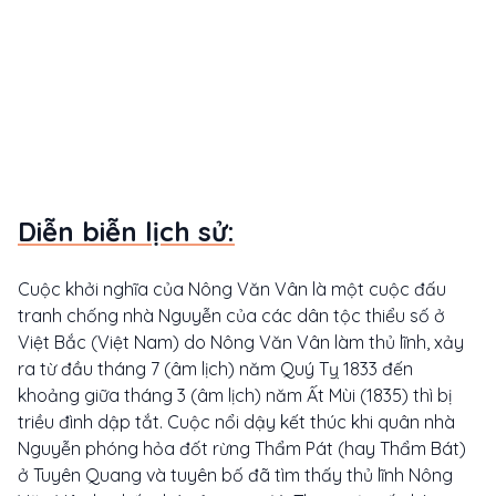
Diễn biễn lịch sử:
Cuộc khởi nghĩa của Nông Văn Vân là một cuộc đấu
tranh chống nhà Nguyễn của các dân tộc thiểu số ở
Việt Bắc (Việt Nam) do Nông Văn Vân làm thủ lĩnh, xảy
ra từ đầu tháng 7 (âm lịch) năm Quý Tỵ 1833 đến
khoảng giữa tháng 3 (âm lịch) năm Ất Mùi (1835) thì bị
triều đình dập tắt. Cuộc nổi dậy kết thúc khi quân nhà
Nguyễn phóng hỏa đốt rừng Thẩm Pát (hay Thẩm Bát)
ở Tuyên Quang và tuyên bố đã tìm thấy thủ lĩnh Nông