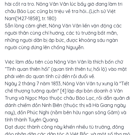
hài cốt ra tro. Nông Vân Vân lúc bấy giờ đang làm tri
châu Bảo Lạc cũng bị triệu về tra hỏi...(Lịch sử Việt
Nam[1427-1858], tr. 180)
Sẵn lòng căm ghét, Nông Văn Vân liền vận động các
người thân cùng chí hướng, các tù trưởng bất mãn,
những người dân bị áp bức, được khoảng sáu ngàn
người cùng đứng lên chống Nguyễn.
Việc làm đầu tiên của Nông Văn Vân là thích bốn chữ
“Tỉnh quan thiên hối” (quan tỉnh thiên tư, hối lộ) vào mặt
phái viên do quan tỉnh cử đến rồi đuổi về.
Ngày 2 tháng 7 năm 1833, Nông Văn Vân tự xưng là "Tiết
chế thượng tướng quân" [4] lập đại bản doanh ở Vân
Trung và Ngọc Mạo thuộc châu Bảo Lạc, rồi dẫn quân đi
đánh chiếm đồn Ninh Biên (thuộc thị xã Hà Giang ngày
nay), đồn Phúc Nghi (nằm bên hữu ngạn sông Gâm) và
tỉnh thành Tuyên Quang.
Đạt được thành công này khiến nhiều tù trưởng, đông
đảo nhân dân các dân tộc ở Việt Bắc, và một số thợ mỏ