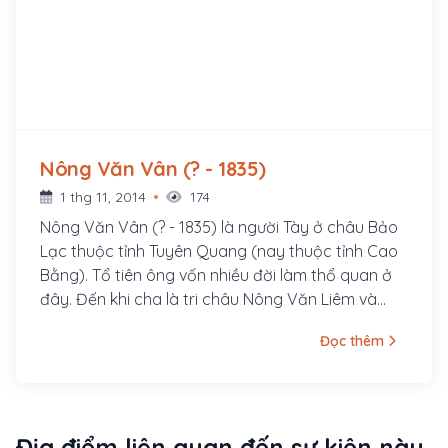
Nông Văn Vân (? - 1835)
1 thg 11, 2014
174
Nông Văn Vân (? - 1835) là người Tày ở châu Bảo
Lạc thuộc tỉnh Tuyên Quang (nay thuộc tỉnh Cao
Bằng). Tổ tiên ông vốn nhiều đời làm thổ quan ở
đây. Đến khi cha là tri châu Nông Văn Liêm và
anh trưởng là Nông Văn Trang mất, ông được nối
Đọc thêm
thay. Ông có em vợ là lê Văn Khôi
Địa điểm liên quan đến sự kiện này