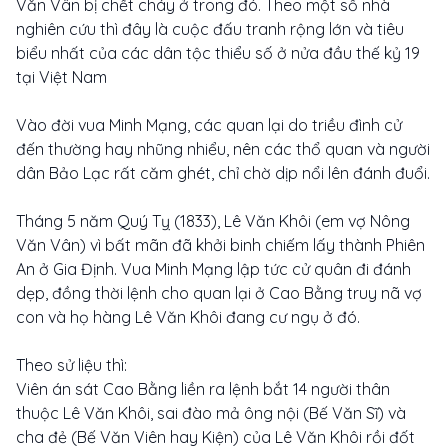
Văn Vân bị chết cháy ở trong đó. Theo một số nhà
nghiên cứu thì đây là cuộc đấu tranh rộng lớn và tiêu
biểu nhất của các dân tộc thiểu số ở nửa đầu thế kỷ 19
tại Việt Nam
Vào đời vua Minh Mạng, các quan lại do triều đình cử
đến thường hay nhũng nhiểu, nên các thổ quan và người
dân Bảo Lạc rất căm ghét, chỉ chờ dịp nổi lên đánh đuổi.
Tháng 5 năm Quý Tỵ (1833), Lê Văn Khôi (em vợ Nông
Văn Vân) vì bất mãn đã khởi binh chiếm lấy thành Phiên
An ở Gia Định. Vua Minh Mạng lập tức cử quân đi đánh
dẹp, đồng thời lệnh cho quan lại ở Cao Bằng truy nã vợ
con và họ hàng Lê Văn Khôi đang cư ngụ ở đó.
Theo sử liệu thì:
Viên án sát Cao Bằng liền ra lệnh bắt 14 người thân
thuộc Lê Văn Khôi, sai đào mả ông nội (Bế Văn Sĩ) và
cha đẻ (Bế Văn Viên hay Kiện) của Lê Văn Khôi rồi đốt