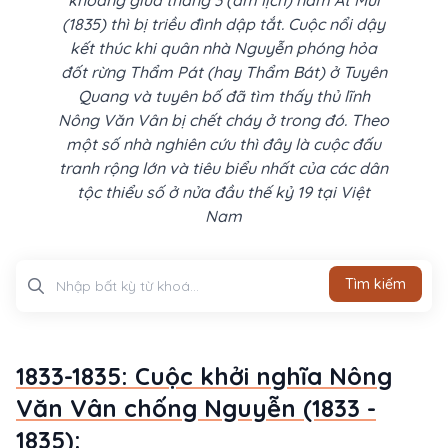
khoảng giữa tháng 3 (âm lịch) năm Ất Mùi
(1835) thì bị triều đình dập tắt. Cuộc nổi dậy
kết thúc khi quân nhà Nguyễn phóng hỏa
đốt rừng Thẩm Pát (hay Thẩm Bát) ở Tuyên
Quang và tuyên bố đã tìm thấy thủ lĩnh
Nông Văn Vân bị chết cháy ở trong đó. Theo
một số nhà nghiên cứu thì đây là cuộc đấu
tranh rộng lớn và tiêu biểu nhất của các dân
tộc thiểu số ở nửa đầu thế kỷ 19 tại Việt
Nam
Tìm kiếm
Tìm kiếm
1833-1835: Cuộc khởi nghĩa Nông
Văn Vân chống Nguyễn (1833 -
1835):