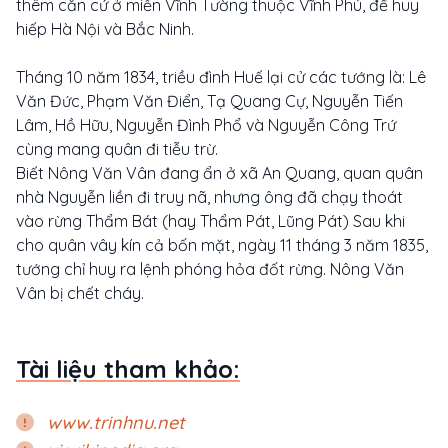
thêm căn cứ ở miền Vĩnh Tường thuộc Vĩnh Phú, để huy
hiếp Hà Nội và Bắc Ninh.
Tháng 10 năm 1834, triều đình Huế lại cử các tướng là: Lê
Văn Đức, Phạm Văn Điển, Tạ Quang Cự, Nguyễn Tiến
Lâm, Hồ Hữu, Nguyễn Đình Phổ và Nguyễn Công Trứ
cùng mang quân đi tiễu trừ.
Biết Nông Văn Vân đang ẩn ở xã An Quang, quan quân
nhà Nguyễn liền đi truy nã, nhưng ông đã chạy thoát
vào rừng Thẩm Bát (hay Thẩm Pát, Lũng Pát) Sau khi
cho quân vây kín cả bốn mặt, ngày 11 tháng 3 năm 1835,
tướng chỉ huy ra lệnh phóng hỏa đốt rừng. Nông Văn
Vân bị chết cháy.
Tài liệu tham khảo:
www.trinhnu.net