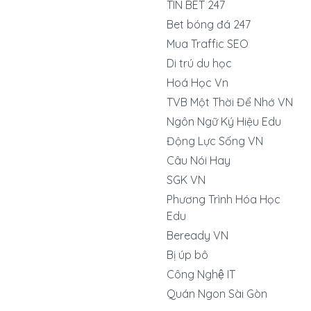
TIN BET 247
Bet bóng đá 247
Mua Traffic SEO
Di trú du học
Hoá Học Vn
TVB Một Thời Để Nhớ VN
Ngôn Ngữ Ký Hiệu Edu
Động Lực Sống VN
Câu Nói Hay
SGK VN
Phương Trình Hóa Học
Edu
Beready VN
Bị úp bô
Công Nghệ IT
Quán Ngon Sài Gòn