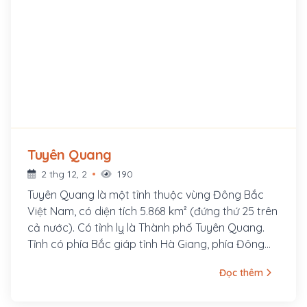
Tuyên Quang
2 thg 12, 2
190
Tuyên Quang là một tỉnh thuộc vùng Đông Bắc
Việt Nam, có diện tích 5.868 km² (đứng thứ 25 trên
cả nước). Có tỉnh lỵ là Thành phố Tuyên Quang.
Tỉnh có phía Bắc giáp tỉnh Hà Giang, phía Đông
Bắc giáp Cao Bằng, phía Đông giáp Bắc Kạn và
Đọc thêm
Thái Nguyên, phía Nam giáp Vĩnh Phúc, phía Tây-
Nam giáp Phú Thọ, phía Tây giáp Yên Bái.