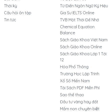
Thời kỳ
Từ Điển Ngôn Ngữ Ký Hiệu
Câu hỏi ôn tập
Gia Sư IELTS Online
Tin tức
TVB Một Thời Để Nhớ
Chemical Equation
Balance
Sách Giáo Khoa Việt Nam
Sách Giáo Khoa Online
Sách Giáo Khoa Lớp 1 Tới
12
Hóa Phổ Thông
Trường Học Lập Trình
Xổ Số Miền Nam
Tải Sách PDF Miễn Phí
Sao thể thao
Đầu tư vàng hay đất
Mầm non chuyên biệt