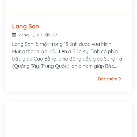
Lạng Sơn
2 thg 12, 2
87
Lạng Sơn là một trong 13 tỉnh được vua Minh
Mạng thành lập đầu tiên ở Bắc Kỳ. Tỉnh có phía
bắc giáp Cao Bằng, phía đông bắc giáp Sùng Tả
(Quảng Tây, Trung Quốc), phía nam giáp Bắc
Giang, phía đông nam giáp tỉnh Quảng Ninh, phía
Đọc thêm
tây giáp Bắc Kạn, phía tây nam giáp tỉnh Thái
Nguyên. Đây là nơi có Ải Chi Lăng được coi là bức
tường thành của Thăng Long xưa kia trước những
cuộc viễn chinh của quân xâm lược phương Bắc.