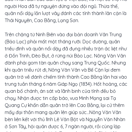
người Hoa đã tự nguyện đứng vào đội ngũ. Thừa thế,
quân nổi dậy lần lượt vây đánh các tỉnh thành lân cận là
Thái Nguyên, Cao Bằng, Lạng Sơn.
Trên chặng từ Ninh Biên vào đại bản doanh Vân Trung
(Bảo Lạc) phải mất một tháng rưỡi. Dọc đường, quân
triều đình và quân nổi dậy đã đụng nhiều trận ác liệt như
ở Đồn Trinh, Đèo Bụt, ở rừng núi Bảo Lạc. Nông Văn Vân
đành phải gom tàn quân chạy sang Trung Quốc. Nhưng
khi quân triều rút đi, Nông Văn Vân và Bế Cận lại đem
quân trở về đánh chiếm tỉnh thành Cao Bằng lần hai vào
trung tuần tháng 6 năm Giáp Ngọ (1834). Hốt hoảng, các
quan bố chánh, án sát và lãnh binh của tỉnh đều bỏ
chạy. Nhận được tin cấp báo, vua Minh Mạng sai Tạ
Quang Cự khẩn dẫn quân trở lên Cao Bằng, lại cử thêm
mấy đại thần mang quân lên giúp sức...Nông Văn Vân
bèn liên kết với thủ lĩnh Lê Văn Bột và Nguyễn Văn Nhàn
ở Sơn Tây, hội quân được 6, 7 ngàn người, rồi cùng lập