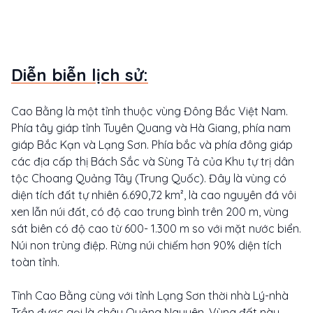
Diễn biễn lịch sử:
Cao Bằng là một tỉnh thuộc vùng Đông Bắc Việt Nam.
Phía tây giáp tỉnh Tuyên Quang và Hà Giang, phía nam
giáp Bắc Kạn và Lạng Sơn. Phía bắc và phía đông giáp
các địa cấp thị Bách Sắc và Sùng Tả của Khu tự trị dân
tộc Choang Quảng Tây (Trung Quốc). Đây là vùng có
diện tích đất tự nhiên 6.690,72 km², là cao nguyên đá vôi
xen lẫn núi đất, có độ cao trung bình trên 200 m, vùng
sát biên có độ cao từ 600- 1.300 m so với mặt nước biển.
Núi non trùng điệp. Rừng núi chiếm hơn 90% diện tích
toàn tỉnh.
Tỉnh Cao Bằng cùng với tỉnh Lạng Sơn thời nhà Lý-nhà
Trần được gọi là châu Quảng Nguyên. Vùng đất này