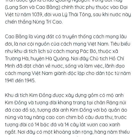
(Lạng Sơn và Cao Bằng) chính thức phụ thuộc vào Đại
Việt từ năm 1039, đời vua Lý Thái Tông, sau khi nước này
chiến thắng Nùng Trí Cao.
Cao Bằng là vùng đất có truyền thống cách mạng lâu
đời, là nơi cội nguồn của cách mạng Việt Nam. Tiêu biểu
như khu di tích lịch sử cách mạng Pác Bó, thuộc xã
Trường Hà, huyện Hà Quảng. Nơi đây Chủ tịch Hồ Chí
Minh đã đặt chân về nước, sống và làm việc, lãnh đạo
cách mạng Việt Nam giành độc lập cho dân tộc từ năm
1941 đến 1945.
Khu di tích Kim Đồng được xây dựng gồm có mộ anh
Kim Đồng và tượng đài khang trang tại chân Rặng núi
đá cao đồ sộ, tượng đài anh Kim Đồng với bộ quần áo
nùng và tay nâng cao con chim bồ câu đưa thư, trước
tượng đài có 14 bậc đá và 14 cây lát vươn cao xanh
ngắt. Nơi đây có một khoảng sân rộng, hàng năm thiếu