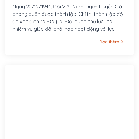
phóng quân (1944 - 1944)
Ngày 22/12/1944, Đội Việt Nam tuyên truyền Giải
phóng quân được thành lập. Chỉ thị thành lập đội
đã xác định rõ: Đây là “Đội quân chủ lực” có
nhiệm vụ giúp đỡ, phối hợp hoạt động với lực
lượng vũ trang các địa phương; là “Đội quân đầu
Đọc thêm
tiên”, “Khởi điểm của Giải phóng quân”. Ngay sau
lễ thành lập, Đội Việt Nam tuyên truyền giải
phóng quân do Võ Nguyên Giáp chỉ huy đã xuất
quân thực hiện chỉ thị “phải đánh thắng trận đầu”
của lãnh tụ tụ Hồ Chí Minh.