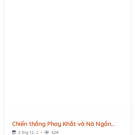
Chiến thắng Phay Khắt và Nà Ngần
của Đội Việt Nam tuyên truyền giải
2 thg 12, 2
628