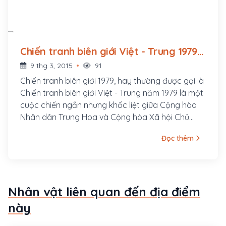
Chiến tranh biên giới Việt - Trung 1979
(1979 - ?)
9 thg 3, 2015
91
Chiến tranh biên giới 1979, hay thường được gọi là
Chiến tranh biên giới Việt - Trung năm 1979 là một
cuộc chiến ngắn nhưng khốc liệt giữa Cộng hòa
Nhân dân Trung Hoa và Cộng hòa Xã hội Chủ
nghĩa Việt Nam, nổ ra vào ngày 17 tháng 2 năm
Đọc thêm
1979 khi Trung Quốc đưa quân tấn công Việt Nam
trên toàn tuyến biên giới trên bộ giữa hai nước.
Chiến tranh biên giới Việt - Trung bắt nguồn từ
quan hệ căng thẳng kéo dài giữa hai quốc gia,
Nhân vật liên quan đến địa điểm
kéo dài trong chừng một tháng với thiệt hại nặng
nề về người và tài sản cho cả hai phía. Cuộc chiến
này
kết thúc khi Trung Quốc tuyên bố hoàn thành rút