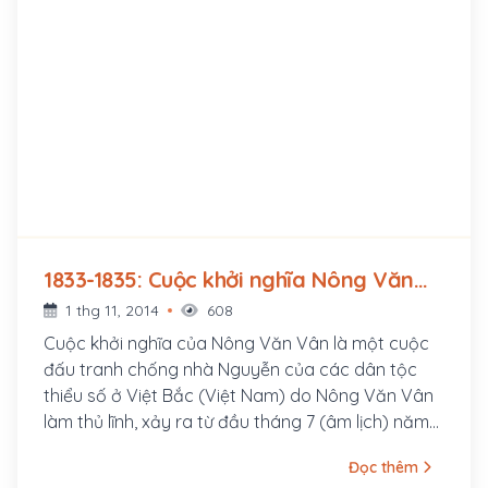
1833-1835: Cuộc khởi nghĩa Nông Văn
Vân chống Nguyễn (1833 - 1835)
1 thg 11, 2014
608
Cuộc khởi nghĩa của Nông Văn Vân là một cuộc
đấu tranh chống nhà Nguyễn của các dân tộc
thiểu số ở Việt Bắc (Việt Nam) do Nông Văn Vân
làm thủ lĩnh, xảy ra từ đầu tháng 7 (âm lịch) năm
Quý Tỵ 1833 đến khoảng giữa tháng 3 (âm lịch)
Đọc thêm
năm Ất Mùi (1835) thì bị triều đình dập tắt. Cuộc