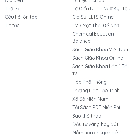
Thời kỳ
Từ Điển Ngôn Ngữ Ký Hiệu
Câu hỏi ôn tập
Gia Sư IELTS Online
Tin tức
TVB Một Thời Để Nhớ
Chemical Equation
Balance
Sách Giáo Khoa Việt Nam
Sách Giáo Khoa Online
Sách Giáo Khoa Lớp 1 Tới
12
Hóa Phổ Thông
Trường Học Lập Trình
Xổ Số Miền Nam
Tải Sách PDF Miễn Phí
Sao thể thao
Đầu tư vàng hay đất
Mầm non chuyên biệt