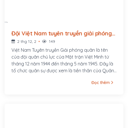
Đội Việt Nam tuyên truyền giải phóng
quân thành lập (1944 - ?)
2 thg 12, 2
149
Việt Nam Tuyên truyền Giải phóng quân là tên
của đội quân chủ lực của Mặt trận Việt Minh từ
tháng 12 năm 1944 đến tháng 5 năm 1945. Đây là
tổ chức quân sự được xem là tiền thân của Quân
đội Nhân dân Việt Nam. Ngày thành lập Việt Nam
Đọc thêm
Tuyên truyền Giải phóng quân, 22 tháng 12, sau
này đã được chọn làm ngày truyền thống của
Quân đội Nhân dân Việt Nam.