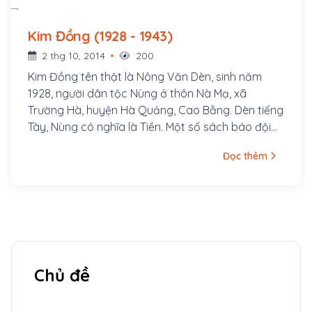
Kim Đồng (1928 - 1943)
2 thg 10, 2014
200
Kim Đồng tên thật là Nông Văn Dèn, sinh năm
1928, người dân tộc Nùng ở thôn Nà Mạ, xã
Trường Hà, huyện Hà Quảng, Cao Bằng. Dèn tiếng
Tày, Nùng có nghĩa là Tiền. Một số sách báo đội
mũ cho chữ Dèn thành chữ Dền. Trong khi Dền
Đọc thêm
không có nghĩa gì cả. Có thể khi sinh Dền, bố mẹ
Dền mong đứa con trai của mình sau này sẽ có
cuộc sống tốt, có nhiều tiền bạc nên mới đặt tên
như vậy. Ngoài ra tên đó còn có ý nghĩa là đứa
con yêu, đứa con quý như tiền bạc vậy.
Chủ đề