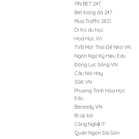
TIN BET 247
Bet bóng đá 247
Mua Traffic SEO
Di trú du học
Hoá Học Vn
TVB Một Thời Để Nhớ VN
Ngôn Ngữ Ký Hiệu Edu
Động Lực Sống VN
Câu Nói Hay
SGK VN
Phương Trình Hóa Học
Edu
Beready VN
Bị úp bô
Công Nghệ IT
Quán Ngon Sài Gòn