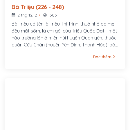
Bà Triệu (226 - 248)
2 thg 12, 2
303
Bà Triệu có tên là Triệu Thị Trinh, thuở nhỏ ba mẹ
đều mất sớm, là em gái của Triệu Quốc Đạt - một
hào trưởng lớn ở miền núi huyện Quan yên, thuộc
quận Cửu Chân (huyện Yên Định, Thanh Hóa), bà
là người có sức khỏe, có chí lớn và giàu mưu chí.
Đọc thêm
Năm 19 tuổi, bà đã cùng anh trai tập hợp nhiều
nghĩa sĩ trên đỉnh núi Nưa, mài gươm luyện võ,
chuẩn bị khởi nghĩa.