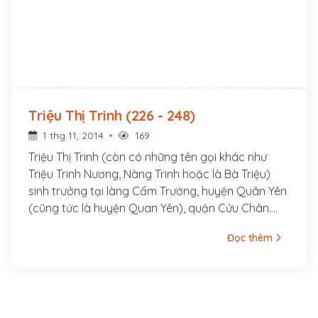
Triệu Thị Trinh (226 - 248)
1 thg 11, 2014
169
Triệu Thị Trinh (còn có những tên gọi khác như
Triệu Trinh Nương, Nàng Trinh hoặc là Bà Triệu)
sinh trưởng tại làng Cẩm Trướng, huyện Quân Yên
(cũng tức là huyện Quan Yên), quận Cửu Chân.
Vào thời nhà Nguyễn, làng Cẩm Trướng thuộc xã
Đọc thêm
Cẩm Trướng (còn có tên khác là xã Cẩm Cầu)
huyện Yên Định, tỉnh Thanh Hoá. Ngày nay, làng
này thuộc xã Định Công, huyện Yên Định, tỉnh
Thanh Hoá. Theo truyền thuyết, Bà sinh ngày 2
tháng 10 năm 226