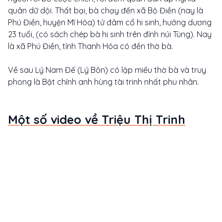
quân dữ dội. Thất bại, bà chạy đến xã Bộ Điền (nay là
Phú Điền, huyện Mĩ Hóa) tử đâm cổ hi sinh, hưởng dương
23 tuổi, (có sách chép bà hi sinh trên đỉnh núi Tùng). Nay
là xã Phú Điền, tỉnh Thanh Hóa có đền thờ bà.
Về sau Lý Nam Đế (Lý Bôn) có lập miếu thờ bà và truy
phong là Bật chính anh hùng tài trinh nhất phu nhân.
Một số video về Triệu Thị Trinh