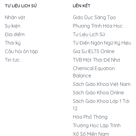
TƯ LIỆU LỊCH SỬ
LIÊN KẾT
Nhân vật
Giáo Dục Sáng Tạo
Sự kiện
Phương Trình Hóa Học
Địa điểm
Tư Liệu Lịch Sử
Thời kỳ
Từ Điển Ngôn Ngữ Ký Hiệu
Câu hỏi ôn tập
Gia Sư IELTS Online
Tin tức
TVB Một Thời Để Nhớ
Chemical Equation
Balance
Sách Giáo Khoa Việt Nam
Sách Giáo Khoa Online
Sách Giáo Khoa Lớp 1 Tới
12
Hóa Phổ Thông
Trường Học Lập Trình
Xổ Số Miền Nam