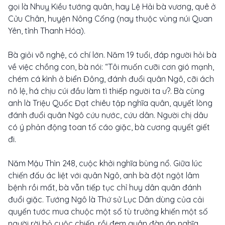
gọi là Nhuỵ Kiều tướng quân, hay Lệ Hải bà vương, quê ở
Cửu Chân, huyện Nông Cống (nay thuộc vùng núi Quan
Yên, tỉnh Thanh Hóa).
Bà giỏi võ nghệ, có chí lớn. Năm 19 tuổi, đáp người hỏi bà
về việc chồng con, bà nói: “Tôi muốn cưỡi cơn gió mạnh,
chém cá kình ở biển Đông, đánh đuổi quân Ngô, cỡi ách
nô lệ, há chịu cúi đầu làm tì thiếp người ta ư?. Bà cùng
anh là Triệu Quốc Đạt chiêu tập nghĩa quân, quyết lòng
đánh đuổi quân Ngô cứu nước, cứu dân. Người chị dâu
có ý phản động toan tố cáo giặc, bà cương quyết giết
đi.
Năm Mậu Thìn 248, cuộc khởi nghĩa bùng nổ. Giữa lúc
chiến đấu ác liệt với quân Ngô, anh bà đột ngột lâm
bệnh rồi mất, bà vẫn tiếp tục chỉ huy dân quân đánh
đuổi giặc. Tướng Ngô là Thứ sử Lục Dân dùng của cải
quyến tước mua chuộc một số tù trưởng khiến một số
người rời bỏ cuộc chiến, rồi đem quân đàn áp nghĩa