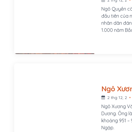
Ngô Quyền còn
đầu tiên của 
nhân dân đánh
1.000 năm Bắc thuộc củ
Lâm (Sơn Tây,
Ông là người 
Dương Đình Ng
2 thg 12, 2
Ngô Xương Vă
Dương. Ông là 
khoảng 951 – 9
Ngập.