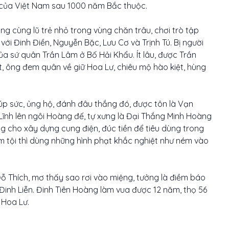
 của Việt Nam sau 1000 năm Bắc thuộc.
ng cùng lũ trẻ nhỏ trong vùng chăn trâu, chơi trò tập
 với Đinh Điền, Nguyễn Bặc, Lưu Cơ và Trịnh Tú. Bị người
a sứ quân Trần Lâm ở Bố Hải Khẩu. Ít lâu, được Trần
, ông đem quân về giữ Hoa Lư, chiêu mộ hào kiệt, hùng
iúp sức, ủng hộ, đánh đâu thắng đó, được tôn là Vạn
ĩnh lên ngôi Hoàng đế, tự xưng là Đại Thắng Minh Hoàng
ng cho xây dựng cung điện, đúc tiền để tiêu dùng trong
hạm tội thì dùng những hình phạt khắc nghiệt như ném vào
Đỗ Thích, mơ thấy sao rơi vào miệng, tưởng là điềm báo
Đinh Liễn. Đinh Tiên Hoàng làm vua được 12 năm, thọ 56
 Hoa Lư.