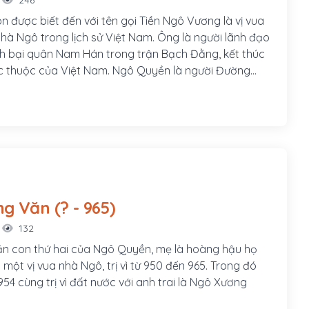
 được biết đến với tên gọi Tiền Ngô Vương là vị vua
nhà Ngô trong lịch sử Việt Nam. Ông là người lãnh đạo
 bại quân Nam Hán trong trận Bạch Đằng, kết thúc
a Việt Nam. Ngô Quyền là người Đường
 Hà Nội), cha là Ngô Mân, làm châu mục Đường Lâm.
có sức khỏe, chí lớn, mưu cao, có nhiều công lao được
hệ tin tưởng và gả con gái cho.
Ngô Xương Văn (? - 965)
132
n con thứ hai của Ngô Quyền, mẹ là hoàng hậu họ
một vị vua nhà Ngô, trị vì từ 950 đến 965. Trong đó
54 cùng trị vì đất nước với anh trai là Ngô Xương