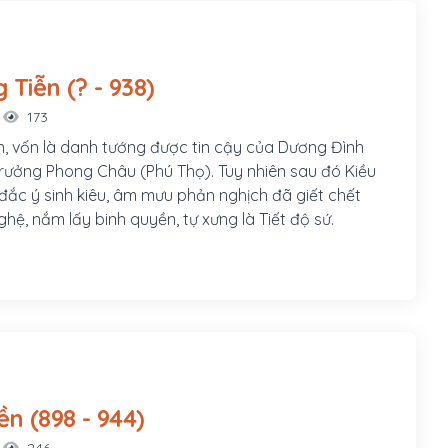
Kiều Công Tiễn (? - 938)
173
n, vốn là danh tướng được tin cậy của Dương Đình
trưởng Phong Châu (Phú Thọ). Tuy nhiên sau đó Kiều
đắc ý sinh kiêu, âm mưu phản nghịch đã giết chết
ệ, nắm lấy binh quyền, tự xưng là Tiết độ sứ.
Ngô Quyền (898 - 944)
246