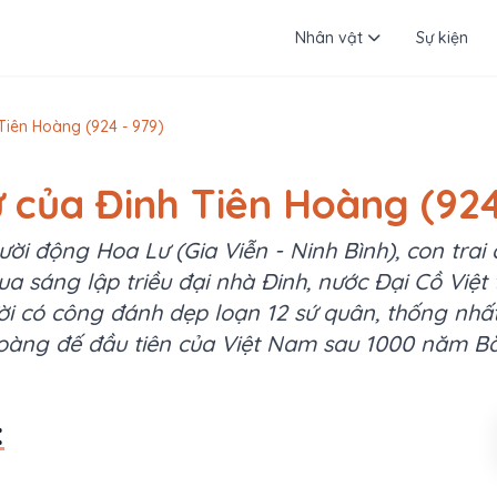
Nhân vật
Sự kiện
Tiên Hoàng (924 - 979)
ử của Đinh Tiên Hoàng (924
ười động Hoa Lư (Gia Viễn - Ninh Bình), con trai
ua sáng lập triều đại nhà Đinh, nước Đại Cồ Việt t
i có công đánh dẹp loạn 12 sứ quân, thống nhất
oàng đế đầu tiên của Việt Nam sau 1000 năm Bắ
: