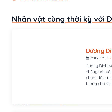
Nhân vật cùng thời kỳ với 
2 thg 12, 2
Dương Đình Ng
những bộ tướn
chăm dân trị 
tướng cho Khú
Thiệu Hóa, Th
Hóa). Ông là 
đều lấy họ Dư