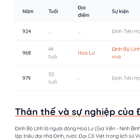
Địa
Năm
Tuổi
Sự kiện
điểm
924
...
...
Đinh Tiên H
44
Đinh Bộ Lĩnh
968
Hoa Lư
tuổi
vua
55
979
...
Đinh Tiên H
tuổi
Thân thế và sự nghiệp của 
Đinh Bộ Lĩnh là người động Hoa Lư (Gia Viễn - Ninh Bìn
lập triều đại nhà Đinh, nước Đại Cồ Việt trong lịch sử