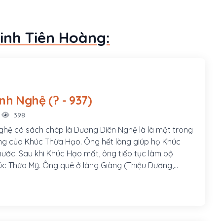
Đinh Tiên Hoàng:
Dương Đình Nghệ (? - 937)
398
hệ có sách chép là Dương Diên Nghệ là là một trong
g của Khúc Thừa Hạo. Ông hết lòng giúp họ Khúc
nước. Sau khi Khúc Hạo mất, ông tiếp tục làm bộ
c Thừa Mỹ. Ông quê ở làng Giàng (Thiệu Dương,
anh Hóa), từng là một hào trưởng ở Ái Châu (Thanh
người thuộc dòng họ lớn, ông nuôi 3000 "con nuôi"
ơng.