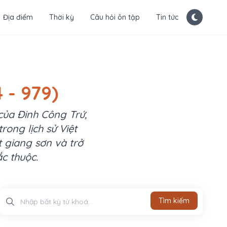
Địa điểm
Thời kỳ
Câu hỏi ôn tập
Tin tức
 - 979)
 của Đinh Công Trứ,
rong lịch sử Việt
 giang sơn và trở
c thuộc.
Tìm kiếm
Tìm kiếm