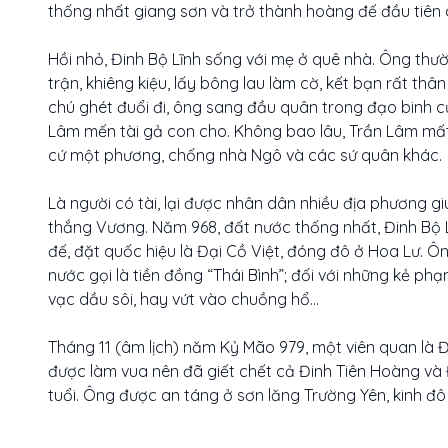
thống nhất giang sơn và trở thành hoàng đế đầu tiên
Hồi nhỏ, Đinh Bộ Lĩnh sống với mẹ ở quê nhà. Ông thườ
trận, khiêng kiệu, lấy bông lau làm cờ, kết bạn rất thân
chú ghét đuổi đi, ông sang đầu quân trong đạo binh củ
Lâm mến tài gả con cho. Không bao lâu, Trần Lâm mất
cứ một phương, chống nhà Ngô và các sứ quân khác.
Là người có tài, lại được nhân dân nhiều địa phương g
thắng Vương. Năm 968, đất nước thống nhất, Đinh Bộ L
đế, đặt quốc hiệu là Đại Cồ Việt, đóng đô ở Hoa Lư. Ô
nước gọi là tiền đồng “Thái Bình”; đối với những kẻ p
vạc dầu sôi, hay vứt vào chuồng hổ...
Tháng 11 (âm lịch) năm Kỷ Mão 979, một viên quan là 
được làm vua nên đã giết chết cả Đinh Tiên Hoàng và 
tuổi. Ông được an táng ở sơn lăng Trường Yên, kinh đô