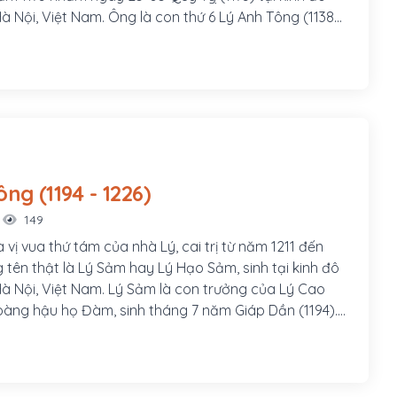
à Nội, Việt Nam. Ông là con thứ 6 Lý Anh Tông (1138-
g hậu Đỗ Thụy Châu. Khi mới lên 3 tuổi đã được đưa
 cha Anh Tông truất ngôi con cả là Long Xưởng và
hoàng thái tử, ủy thác cho Tô Hiến Thành giúp đỡ.
Lý Huệ Tông (1194 - 1226)
149
 vị vua thứ tám của nhà Lý, cai trị từ năm 1211 đến
 tên thật là Lý Sảm hay Lý Hạo Sảm, sinh tại kinh đô
à Nội, Việt Nam. Lý Sảm là con trưởng của Lý Cao
oàng hậu họ Đàm, sinh tháng 7 năm Giáp Dần (1194).
(1208), ông được vua cha lập làm Thái tử, lúc đó ông