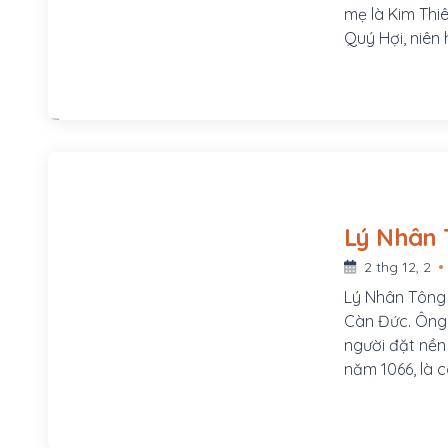
mẹ là Kim Thi
Quý Hợi, niên 
cung Long Đức
Thái Tông lập
2 thg 12, 2
Lý Nhân Tông l
Càn Đức. Ông n
người đặt nền
năm 1066, là 