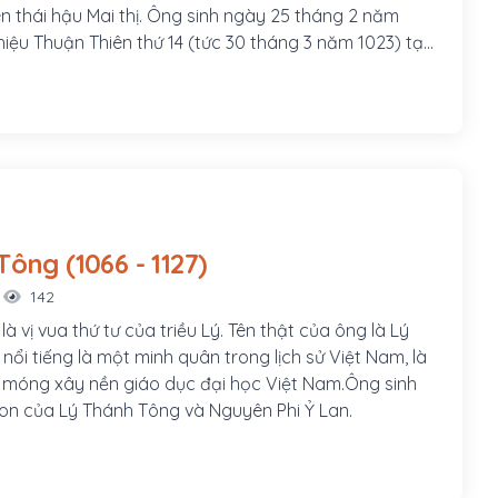
ên thái hậu Mai thị. Ông sinh ngày 25 tháng 2 năm
hiệu Thuận Thiên thứ 14 (tức 30 tháng 3 năm 1023) tại
, triều Lý Thái Tổ. Năm 1028, ông được vua cha Lý
 làm Hoàng thái tử.
Lý Nhân Tông (1066 - 1127)
142
à vị vua thứ tư của triều Lý. Tên thật của ông là Lý
ổi tiếng là một minh quân trong lịch sử Việt Nam, là
 móng xây nền giáo dục đại học Việt Nam.Ông sinh
con của Lý Thánh Tông và Nguyên Phi Ỷ Lan.