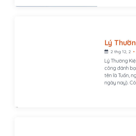
2 thg 12, 2
Lý Thường Kiệ
công đánh bại quâ
tên là Tuấn, 
ngày nay). Có 
Đức (Cơ Xá, h
quốc tính, nên
Lý Thái Tông,
trong việc ch
phồn vinh.