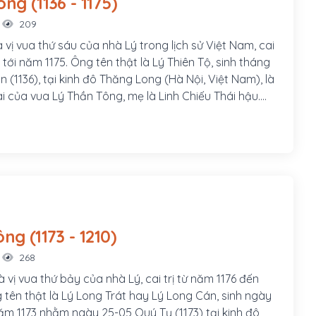
Lý Anh Tông (1136 - 1175)
209
 vị vua thứ sáu của nhà Lý trong lịch sử Việt Nam, cai
8 tới năm 1175. Ông tên thật là Lý Thiên Tộ, sinh tháng
n (1136), tại kinh đô Thăng Long (Hà Nội, Việt Nam), là
ai của vua Lý Thần Tông, mẹ là Linh Chiếu Thái hậu.
 Thiên Lộc là con hầu thiếp nên không được lập làm
Lý Cao Tông (1173 - 1210)
268
 vị vua thứ bảy của nhà Lý, cai trị từ năm 1176 đến
 tên thật là Lý Long Trát hay Lý Long Cán, sinh ngày
ăm 1173 nhằm ngày 25-05 Quý Tỵ (1173) tại kinh đô