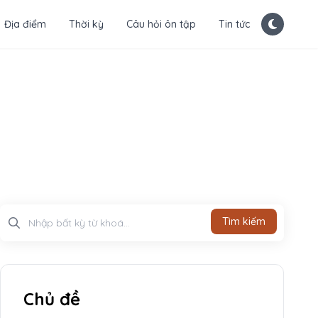
Địa điểm
Thời kỳ
Câu hỏi ôn tập
Tin tức
Tìm kiếm
Tìm kiếm
Chủ đề