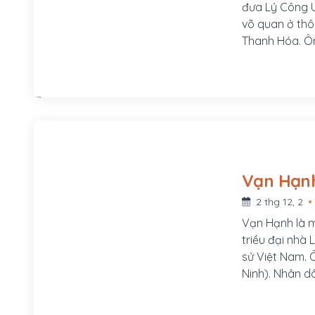
đưa Lý Công U
võ quan ở thôn
Thanh Hóa. Ôn
Lê, đầu thời 
Hành tuần du
Đào Cam Mộc 
đoàn thuyền n
kinh đô làm q
chức Chi Hậu.
2 thg 12, 2
Vạn Hạnh là m
triều đại nhà 
sử Việt Nam. Ông quê ở châu Cổ Pháp (nay thuộcTừ
Ninh). Nhân d