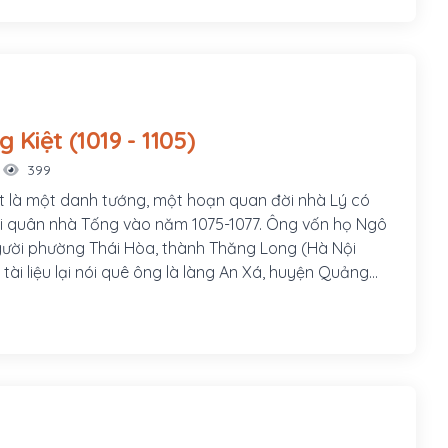
Lý Thường Kiệt (1019 - 1105)
399
t là một danh tướng, một hoạn quan đời nhà Lý có
n nhà Tống vào năm 1075-1077. Ông vốn họ Ngô
người phường Thái Hòa, thành Thăng Long (Hà Nội
tài liệu lại nói quê ông là làng An Xá, huyện Quảng
uyện Gia Lâm ngày nay). Sau này ông được vua ban
 có tên là Lý Thường Kiệt. Ông đã trải qua 3 triều vua:
 Lý Thánh Tông, Lý Nhân Tông, ông có nhiều công lao
ống Tống bình Chiêm, đóng góp xây dựng đất nước