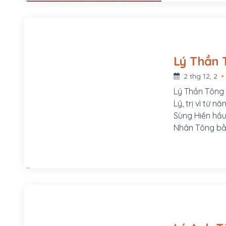
2 thg 12, 2
Lý Thần Tông 
Lý, trị vì từ 
Sùng Hiền hầu
Nhân Tông bằ