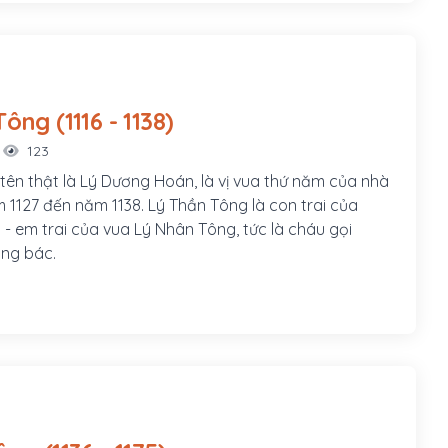
Lý Thần Tông (1116 - 1138)
123
tên thật là Lý Dương Hoán, là vị vua thứ năm của nhà
năm 1127 đến năm 1138. Lý Thần Tông là con trai của
 - em trai của vua Lý Nhân Tông, tức là cháu gọi
ng bác.