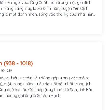
ẩn lên ngôi vua. Ông Xuất thân trong một gia đình
 Tràng Lang, nay là xã Định Tiến, huyện Yên Định,
g là một danh nhân, sống vào thời kỳ cuối nhà Tiền
Lý. Vốn thông minh khỏe mạnh, một lần vua Lê Đại
 qua đoạn Sông Mã, thuyền không may bị mắc cạn,
đã dùng sức mạnh và trí thông minh của mình đưa
hà vua vượt qua. Từ đó ông được nhà vua mời vào
uan, dưới thời Lê Ngọa Triều (1006-1009) được phong
Vạn Hạnh (938 - 1018)
219
ột vị thiền sư có nhiều đóng góp trong việc mở ra
Lý, một trong những triều đại nổi bật nhất trong lịch
 Sơn, tỉnh Bắc
ân thường gọi ông là Sư Vạn Hạnh.