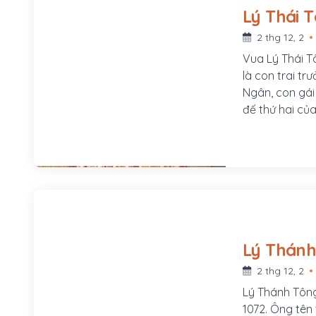
2 thg 12, 2
Vua Lý Thái T
là con trai t
Ngân, con gái
đế thứ hai của
1028 đến năm 
niên hiệu Ứng 
chùa Duyên Ni
2 thg 12, 2
Lý Thánh Tông 
1072. Ông tên 