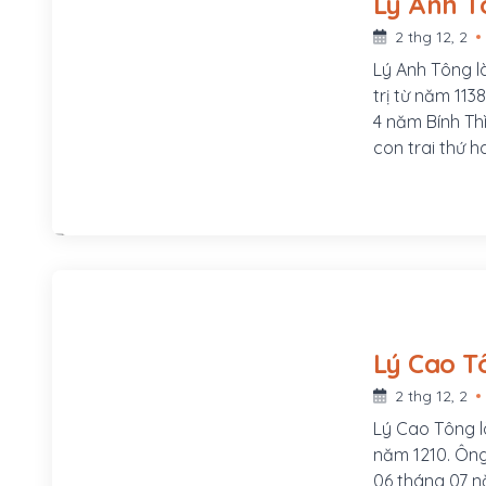
2 thg 12, 2
Lý Anh Tông là
trị từ năm 113
4 năm Bính Thì
con trai thứ h
Anh ông là Lý
người kế vị.
2 thg 12, 2
Lý Cao Tông là
năm 1210. Ông
06 tháng 07 n