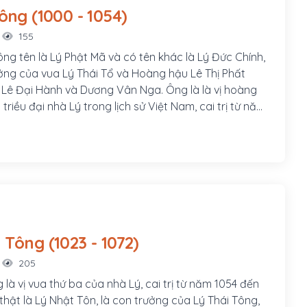
Lý Thái Tông (1000 - 1054)
155
ông tên là Lý Phật Mã và có tên khác là Lý Đức Chính,
rưởng của vua Lý Thái Tổ và Hoàng hậu Lê Thị Phất
 Lê Đại Hành và Dương Vân Nga. Ông là là vị hoàng
 triều đại nhà Lý trong lịch sử Việt Nam, cai trị từ năm
1054. Ông sinh ngày 26 tháng 6 âm lịch năm Canh Tý,
Thiên thứ 7 thời Tiền Lê (tức 29 tháng 7 năm 1000) ở
nh trong kinh đô Hoa Lư (Ninh Bình ngày nay).
Lý Thánh Tông (1023 - 1072)
205
là vị vua thứ ba của nhà Lý, cai trị từ năm 1054 đến
thật là Lý Nhật Tôn, là con trưởng của Lý Thái Tông,