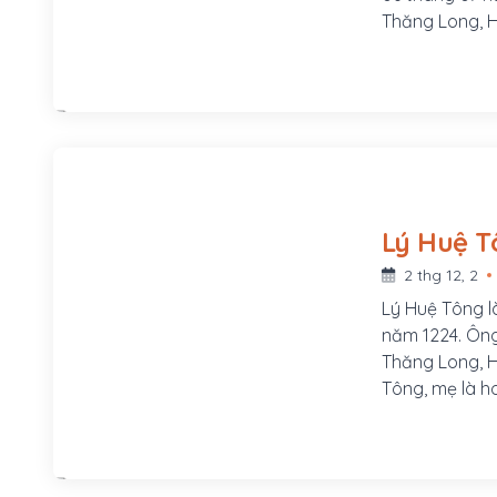
Thăng Long, H
1175) và Hoàn
lên ngôi. Vua
phong ông là 
2 thg 12, 2
Lý Huệ Tông là
năm 1224. Ông
Thăng Long, H
Tông, mẹ là h
Năm Mậu Thìn 
15 tuổi.