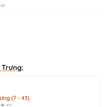
mất
 Trưng:
Hai Bà Trưng (? - 43)
477