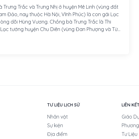
là Trưng Trắc và Trưng Nhị ở huyện Mê Linh (vùng đất
Tam Đảo, nay thuộc Hà Nội, Vĩnh Phúc) là con gái Lạc
òng dõi Hùng Vương. Chồng bà Trưng Trắc là Thi
i Lạc tướng huyện Chu Diên (vùng Đan Phượng và Từ
.
TƯ LIỆU LỊCH SỬ
LIÊN KẾ
Nhân vật
Giáo D
Sự kiện
Phương
Địa điểm
Tư Liệu