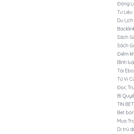
Động L
Tư Liệu
Du Lịch
Backlin
Sách G
Sách G
Điểm k
Bình lu
Tải Ebo
Tử Vi C
Đọc Tru
Bí Quyế
TIN BET
Bet bó
Mua Tra
Di trú 