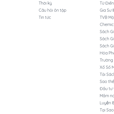
Thời kỳ
Từ Điển
Câu hỏi ôn tập
Gia Sư 
Tin tức
TVB Mộ
Chemic
Sách G
Sách Gi
Sách Gi
Hóa Ph
Trường 
Xổ Số 
Tải Sác
Sao thê
Đầu tư 
Mầm no
Luyện 
Tại Sa