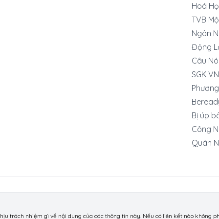
Hoá Họ
TVB Mộ
Ngôn N
Động L
Câu Nó
SGK VN
Phương
Beread
Bị úp b
Công Ng
Quán N
chịu trách nhiệm gì về nội dung của các thông tin này. Nếu có liên kết nào không 