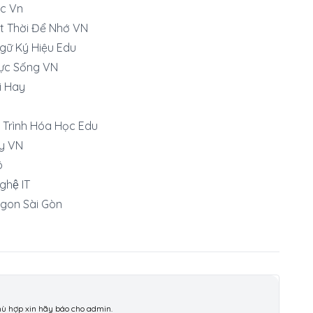
c Vn
t Thời Để Nhớ VN
gữ Ký Hiệu Edu
ực Sống VN
i Hay
 Trình Hóa Học Edu
y VN
ô
hệ IT
gon Sài Gòn
phù hợp xin hãy báo cho admin.