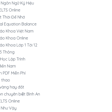
 Ngôn Ngữ Ký Hiệu
IELTS Online
t Thời Để Nhớ
al Equation Balance
iáo Khoa Việt Nam
áo Khoa Online
áo Khoa Lớp 1 Tới 12
ổ Thông
Học Lập Trình
Miền Nam
h PDF Miễn Phí
̉ thao
vàng hay đất
n chuyên biệt Bình An
IELTS Online
o Như Vậy