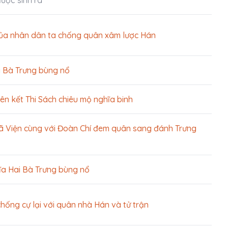
ược sinh ra
ủa nhân dân ta chống quân xâm lược Hán
i Bà Trưng bùng nổ
iên kết Thi Sách chiêu mộ nghĩa binh
 Viện cùng với Đoàn Chí đem quân sang đánh Trưng
ĩa Hai Bà Trưng bùng nổ
hống cự lại với quân nhà Hán và tử trận