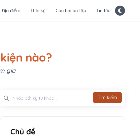
Địa điểm
Thời kỳ
Câu hỏi ôn tập
Tin tức
 kiện nào?
am gia
Tìm kiếm
Tìm kiếm
Chủ đề