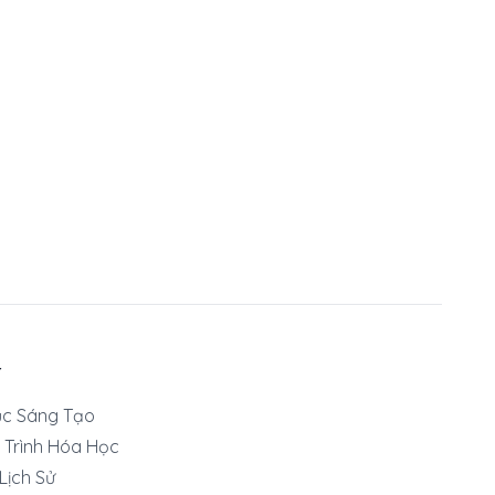
T
ục Sáng Tạo
 Trình Hóa Học
 Lịch Sử