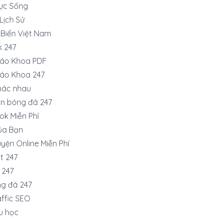
ực Sống
 Lịch Sử
 Biển Việt Nam
k 247
iáo Khoa PDF
iáo Khoa 247
hác nhau
ận bóng đá 247
ok Miễn Phí
ủa Bạn
yện Online Miễn Phí
t 247
 247
ng đá 247
ffic SEO
du học