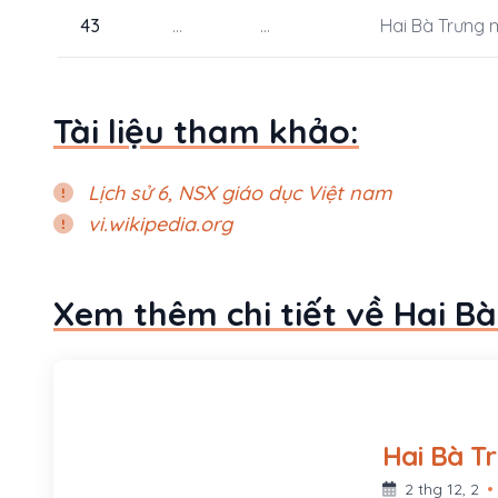
43
...
...
Hai Bà Trưng 
Tài liệu tham khảo:
Lịch sử 6, NSX giáo dục Việt nam
vi.wikipedia.org
Xem thêm chi tiết về Hai Bà
2 thg 12, 2