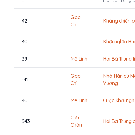
...
...
...
Hai Bà Trưng đ
Giao
42
...
Kháng chiến c
Chỉ
40
...
...
Khởi nghĩa Ha
39
...
Mê Linh
Hai Bà Trưng l
Giao
Nhà Hán cử Mã
-41
...
Chỉ
Vương
40
...
Mê Linh
Cuộc khởi ngh
Cửu
943
...
Hai Bà Trưng c
Chân