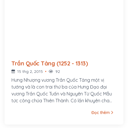
Trần Quốc Tảng (1252 - 1313)
15 thg 2, 2015
92
Hưng Nhượng vương Trần Quốc Tảng một vị
tướng và là con trai thứ ba của Hưng Đạo đại
vương Trần Quốc Tuấn và Nguyên Từ Quốc Mẫu
tức công chúa Thiên Thành. Có lần khuyên cha
cướp ngôi báu, Trần Quốc Tảng bị Trần Hưng Đạo
Đọc thêm
rút gươm toan chém, may có Hưng Vũ Vương
Trần Quốc Nghiễn Nghiễn biết và vội chạy tới
khóc lóc xin chịu tội thay, bấy giờ Trần Hưng Đạo