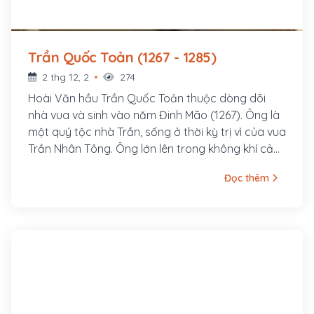
Trần Quốc Toản (1267 - 1285)
2 thg 12, 2
274
Hoài Văn hầu Trần Quốc Toản thuộc dòng dõi
nhà vua và sinh vào năm Đinh Mão (1267). Ông là
một quý tộc nhà Trần, sống ở thời kỳ trị vì của vua
Trần Nhân Tông. Ông lớn lên trong không khí cả
nước náo nức chuẩn bị chiến đấu chống quân
Đọc thêm
Nguyên sang cướp phá và xâm lược nước ta lần
thứ hai (1285 ).