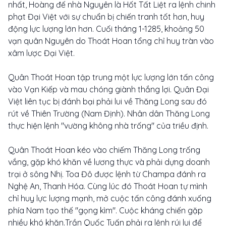
nhất, Hoàng đế nhà Nguyên là Hốt Tất Liệt ra lệnh chinh
phạt Đại Việt với sự chuẩn bị chiến tranh tốt hơn, huy
động lực lượng lớn hơn. Cuối tháng 1-1285, khoảng 50
vạn quân Nguyên do Thoát Hoan tổng chỉ huy tràn vào
xâm lược Đại Việt.
Quân Thoát Hoan tập trung một lực lượng lớn tấn công
vào Vạn Kiếp và mau chóng giành thắng lợi. Quân Đại
Việt liên tục bị đánh bại phải lui về Thăng Long sau đó
rút về Thiên Trường (Nam Định). Nhân dân Thăng Long
thực hiện lệnh "vường không nhà trống" của triều định.
Quân Thoát Hoan kéo vào chiếm Thăng Long trống
vắng, gặp khó khăn về lương thực và phải dựng doanh
trại ở sông Nhị. Toa Đô được lệnh từ Champa đánh ra
Nghệ An, Thanh Hóa. Cùng lúc đó Thoát Hoan tự mình
chỉ huy lực lượng mạnh, mở cuộc tấn công đánh xuống
phía Nam tạo thế "gọng kìm". Cuộc kháng chiến gặp
nhiều khó khăn.Trần Quốc Tuấn phải ra lệnh rúi lui để