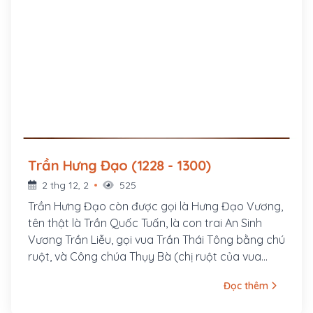
Trần Hưng Đạo (1228 - 1300)
2 thg 12, 2
525
Trần Hưng Đạo còn được gọi là Hưng Đạo Vương,
tên thật là Trần Quốc Tuấn, là con trai An Sinh
Vương Trần Liễu, gọi vua Trần Thái Tông bằng chú
ruột, và Công chúa Thụy Bà (chị ruột của vua
Trần Thái Tông, và là cô ruột Trần Quốc Tuấn) là
Đọc thêm
mẹ nuôi của ông, quê làng Tức Mặc, huyện Mỹ
Lộc, tỉnh Hà Nam Ninh(nay thuộc tỉnh Nam Định).