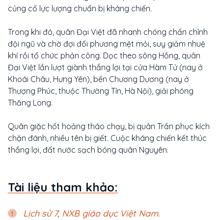
củng cố lực lượng chuẩn bị kháng chiến.
Trong khi đó, quân Đại Việt đã nhanh chóng chấn chỉnh
đội ngũ và chờ đợi đối phương mệt mỏi, suy giảm nhuệ
khí rồi tổ chức phản công. Dọc theo sông Hồng, quân
Đại Việt lần lượt giành thắng lợi tại cửa Hàm Tử (nay ở
Khoái Châu, Hưng Yên), bến Chương Dương (nay ở
Thượng Phúc, thuộc Thường Tín, Hà Nội), giải phóng
Thăng Long.
Quân giặc hốt hoảng tháo chạy, bị quân Trần phục kích
chặn đánh, nhiều tên bị giết. Cuộc kháng chiến kết thúc
thắng lợi, đất nước sạch bóng quân Nguyên.
Tài liệu tham khảo:
Lịch sử 7, NXB giáo dục Việt Nam.