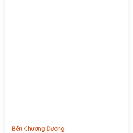
Hàm Tử đã góp phần tiêu diệt và quét sạch 50
vạn quân Nguyên ra khỏi bờ cõi, giải phóng hoàn
toàn Đại Việt.
Bến Chương Dương