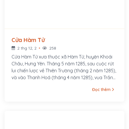
Cửa Hàm Tử
2 thg 12, 2
258
Cửa Hàm Tử xưa thuộc xã Hàm Tử, huyện Khoái
Châu, Hưng Yên. Tháng 5 năm 1285, sau cuộc rút
lui chiến lược về Thiên Trường (tháng 2 năm 1285),
và vào Thanh Hoá (tháng 4 năm 1285), vua Trần
bắt đầu mở cuộc phản công vào các cứ điểm
Đọc thêm
quan trọng của quân Nguyên tại vùng Khoái
Châu, Hưng Yên. Trận quyết chiến tại cửa Hàm Tử
diễn ra vào cuối tháng 5 năm 1285,5 vạn quân do
Chiêu Văn Vương Trần Nhật Duật chỉ huy, đã
nhanh chóng giành thắng lợi. Cùng với các trận
Tây Kết, Chương Dương, Vạn Kiếp, chiến thắng