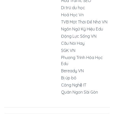
Mua Traffic SEO
Di trú du học
Hoá Học Vn
TVB Một Thời Để Nhớ VN
Ngôn Ngữ Ký Hiệu Edu
Động Lực Sống VN
Câu Nói Hay
SGK VN
Phương Trình Hóa Học
Edu
Beready VN
Bị úp bô
Công Nghệ IT
Quán Ngon Sài Gòn