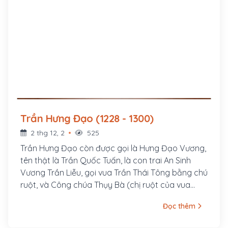
Trần Hưng Đạo (1228 - 1300)
2 thg 12, 2
525
Trần Hưng Đạo còn được gọi là Hưng Đạo Vương,
tên thật là Trần Quốc Tuấn, là con trai An Sinh
Vương Trần Liễu, gọi vua Trần Thái Tông bằng chú
ruột, và Công chúa Thụy Bà (chị ruột của vua
Trần Thái Tông, và là cô ruột Trần Quốc Tuấn) là
Đọc thêm
mẹ nuôi của ông, quê làng Tức Mặc, huyện Mỹ
Lộc, tỉnh Hà Nam Ninh(nay thuộc tỉnh Nam Định).