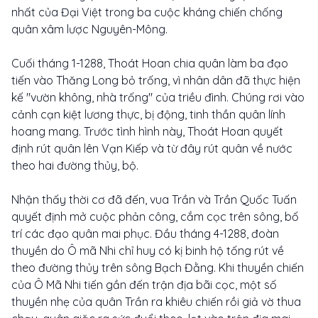
nhất của Đại Việt trong ba cuộc kháng chiến chống
quân xâm lược Nguyên-Mông.
Cuối tháng 1-1288, Thoát Hoan chia quân làm ba đạo
tiến vào Thăng Long bỏ trống, vì nhân dân đã thực hiện
kế "vườn không, nhà trống" của triều đình. Chúng rơi vào
cảnh cạn kiệt lương thực, bị động, tinh thần quân lính
hoang mang. Trước tình hình này, Thoát Hoan quyết
định rút quân lên Vạn Kiếp và từ đây rút quân về nước
theo hai đường thủy, bộ.
Nhận thấy thời cơ đã đến, vua Trần và Trần Quốc Tuấn
quyết định mở cuộc phản công, cắm cọc trên sông, bố
trí các đạo quân mai phục. Đầu tháng 4-1288, đoàn
thuyền do Ô mã Nhi chỉ huy có kị binh hộ tống rút về
theo đường thủy trên sông Bạch Đằng. Khi thuyền chiến
của Ô Mã Nhi tiến gần đến trận địa bãi cọc, một số
thuyền nhẹ của quân Trần ra khiêu chiến rồi giả vờ thua