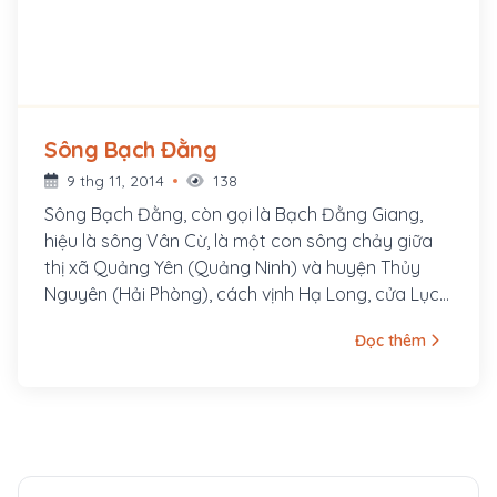
Sông Bạch Đằng
9 thg 11, 2014
138
Sông Bạch Đằng, còn gọi là Bạch Đằng Giang,
hiệu là sông Vân Cừ, là một con sông chảy giữa
thị xã Quảng Yên (Quảng Ninh) và huyện Thủy
Nguyên (Hải Phòng), cách vịnh Hạ Long, cửa Lục
khoảng 40 km. Nó nằm trong hệ thống sông Thái
Đọc thêm
Bình, có vị trí quan trọng và mang dấu ấn sâu
đậm trong suốt chiều dài lịch sử, văn hoá ngàn
năm. Sông Bạch Đằng nổi tiếng với 3 chiến công
của dân tộc Việt Nam: Trận thủy chiến của Ngô
Quyền trên sông Bạch Đằng năm 938 đánh thắng
quân xâm lược Nam Hán, trận thủy chiến sông