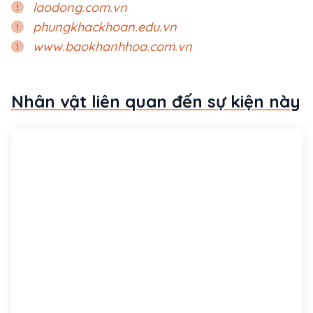
laodong.com.vn
phungkhackhoan.edu.vn
www.baokhanhhoa.com.vn
Nhân vật liên quan đến sự kiện này