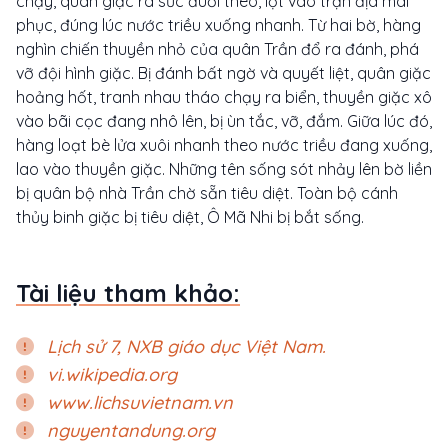
chạy, quân giặc ra sức đuổi theo, lọt vào trận địa mai
phục, đúng lúc nước triều xuống nhanh. Từ hai bờ, hàng
nghìn chiến thuyền nhỏ của quân Trần đổ ra đánh, phá
vỡ đội hình giặc. Bị đánh bất ngờ và quyết liệt, quân giặc
hoảng hốt, tranh nhau tháo chạy ra biển, thuyền giặc xô
vào bãi cọc đang nhô lên, bị ùn tắc, vỡ, đắm. Giữa lúc đó,
hàng loạt bè lửa xuôi nhanh theo nước triều đang xuống,
lao vào thuyền giặc. Những tên sống sót nhảy lên bờ liền
bị quân bộ nhà Trần chờ sẵn tiêu diệt. Toàn bộ cánh
thủy binh giặc bị tiêu diệt, Ô Mã Nhi bị bắt sống.
Tài liệu tham khảo:
Lịch sử 7, NXB giáo dục Việt Nam.
vi.wikipedia.org
www.lichsuvietnam.vn
nguyentandung.org