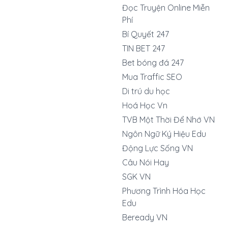
Đọc Truyện Online Miễn
Phí
Bí Quyết 247
TIN BET 247
Bet bóng đá 247
Mua Traffic SEO
Di trú du học
Hoá Học Vn
TVB Một Thời Để Nhớ VN
Ngôn Ngữ Ký Hiệu Edu
Động Lực Sống VN
Câu Nói Hay
SGK VN
Phương Trình Hóa Học
Edu
Beready VN