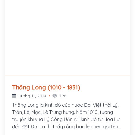
Thăng Long (1010 - 1831)
14 thg 11, 2014
196
Thăng Long là kinh đô của nước Đại Việt thời Lý,
Trần, Lê, Mạc, Lê Trung hưng. Năm 1010, tương
truyền khi vua Lý Công Uẩn rời kinh đô từ Hoa Lư
đến đất Đại La thì thấy rồng bay lên nên gọi tên
kinh đô mới là Thăng Long, hay "rồng bay lên"