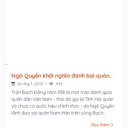
Ngô Quyền khởi nghĩa đánh bại quân
xâm lược Nam Hán trên sông Bạch
20 thg 1, 2015
435
Đằng (938 - ?)
Trận Bạch Đằng năm 938 là một trận đánh giữa
quân dân Việt Nam - thời đó gọi là Tĩnh Hải quân
và chưa có quốc hiệu chính thức - do Ngô Quyền
lãnh đạo với quân Nam Hán trên sông Bạch
Đằng. Kết quả, quân dân Việt Nam giành thắng
Đọc thêm
lợi, nhờ có kế cắm cọc ở sông Bạch Đằng. Đây là