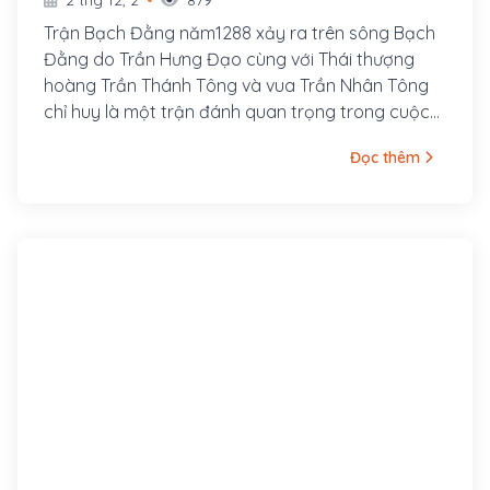
Trận Bạch Đằng năm1288 xảy ra trên sông Bạch
Đằng do Trần Hưng Đạo cùng với Thái thượng
hoàng Trần Thánh Tông và vua Trần Nhân Tông
chỉ huy là một trận đánh quan trọng trong cuộc
Kháng chiến chống Nguyên Mông lần thứ ba của
Đọc thêm
lịch sử Việt Nam. Quân Nguyên bị thiệt hại vô
cùng nặng, và nhiều tướng Nguyên trong đó có
cả Ô Mã Nhi, Phạm Nhàn và Phàn Tiếp cũng bị bắt
sống. Ngoài ra, có những 400 chiến thuyền của
quân Nguyên rơi vào tay quân Trần. Đại thắng
trên sông Bạch Đằng được xem là trận thủy chiến
lớn nhất trong lịch sử Việt Nam, và là thắng lợi tiêu
biểu nhất của Đại Việt trong ba cuộc kháng chiến
chống quân xâm lược Nguyên-Mông.