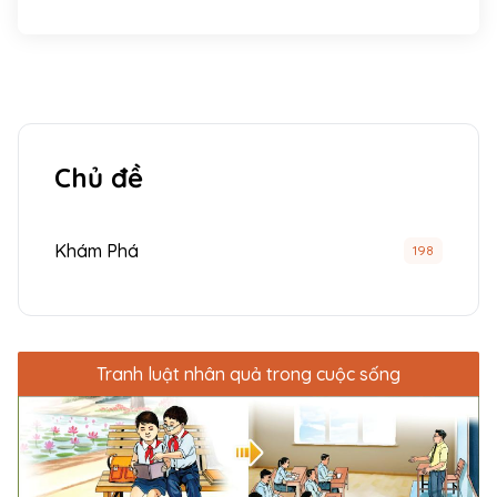
một trận đánh quan trọng trong lịch sử Việt Nam.
Đánh dấu cho việc chấm dứt hơn 1000 năm Bắc
thuộc của nước ta, nối lại quốc thống cho dân
tộc. Sau chiến thắng vang dội này, Ngô Quyền lên
ngôi vua, tái lập đất nước. Ông được xem là một
vị "vua của các vua" trong lịch sử Việt Nam.
Chủ đề
Khám Phá
198
Tranh luật nhân quả trong cuộc sống