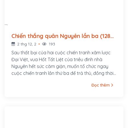
Chiến thắng quân Nguyên lần ba (1288
- ?)
2 thg 12, 2
193
Sau thất bại của hai cuộc chiến tranh xâm lược
Đại Việt, vua Hốt Tất Liệt của triều đình nhà
Nguyên hết sức căm giận, muốn tổ chức ngay
cuộc chiến tranh lần thứ ba để trả thù, đồng thời
cũng để đánh thông con đường bành trướng
Đọc thêm
xuống Đông Nam Á. Hốt Tất Liệt đình chỉ cuộc
xâm lược Nhật Bản, tập trung lực lượng tiến công
Đại Việt. Đứng trước nguy cơ bị xâm lược, vua
Trần khẩn trương chuẩn bị đánh giặc.