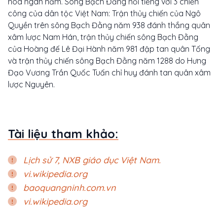
hoá ngàn năm. Sông Bạch Đằng nổi tiếng với 3 chiến
công của dân tộc Việt Nam: Trận thủy chiến của Ngô
Quyền trên sông Bạch Đằng năm 938 đánh thắng quân
xâm lược Nam Hán, trận thủy chiến sông Bạch Đằng
của Hoàng đế Lê Đại Hành năm 981 đập tan quân Tống
và trận thủy chiến sông Bạch Đằng năm 1288 do Hưng
Đạo Vương Trần Quốc Tuấn chỉ huy đánh tan quân xâm
lược Nguyên.
Tài liệu tham khảo:
Lịch sử 7, NXB giáo dục Việt Nam.
vi.wikipedia.org
baoquangninh.com.vn
vi.wikipedia.org