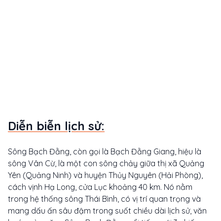
Diễn biễn lịch sử:
Sông Bạch Đằng, còn gọi là Bạch Đằng Giang, hiệu là
sông Vân Cừ, là một con sông chảy giữa thị xã Quảng
Yên (Quảng Ninh) và huyện Thủy Nguyên (Hải Phòng),
cách vịnh Hạ Long, cửa Lục khoảng 40 km. Nó nằm
trong hệ thống sông Thái Bình, có vị trí quan trọng và
mang dấu ấn sâu đậm trong suốt chiều dài lịch sử, văn