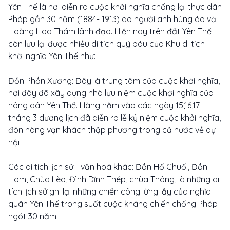
Yên Thế là nơi diễn ra cuộc khởi nghĩa chống lại thực dân
Pháp gần 30 năm (1884- 1913) do người anh hùng áo vải
Hoàng Hoa Thám lãnh đạo. Hiện nay trên đất Yên Thế
còn lưu lại được nhiều di tích quý báu của Khu di tích
khởi nghĩa Yên Thế như:
Đồn Phồn Xương: Đây là trung tâm của cuộc khởi nghĩa,
nơi đây đã xây dựng nhà lưu niệm cuộc khởi nghĩa của
nông dân Yên Thế. Hàng năm vào các ngày 15,16,17
tháng 3 dương lịch đã diễn ra lễ kỷ niệm cuộc khởi nghĩa,
đón hàng vạn khách thập phương trong cả nước về dự
hội
Các di tích lịch sử - văn hoá khác: Đồn Hố Chuối, Đồn
Hom, Chùa Lèo, Đình Dĩnh Thép, chùa Thông, là những di
tích lịch sử ghi lại những chiến công lừng lẫy của nghĩa
quân Yên Thế trong suốt cuộc kháng chiến chống Pháp
ngót 30 năm.