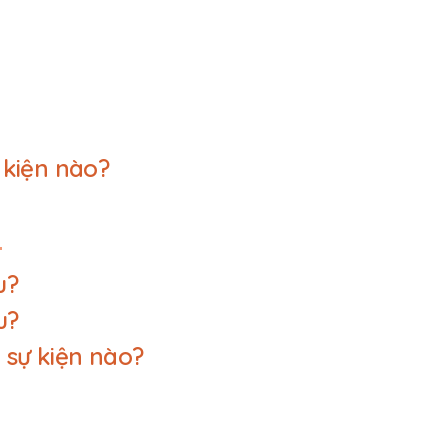
 kiện nào?
:
u?
u?
 sự kiện nào?