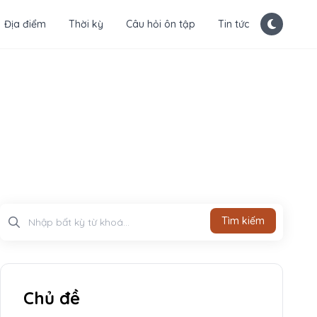
Địa điểm
Thời kỳ
Câu hỏi ôn tập
Tin tức
Tìm kiếm
Tìm kiếm
Chủ đề