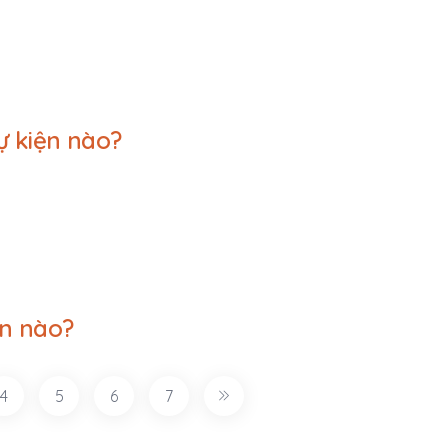
ự kiện nào?
ện nào?
4
5
6
7