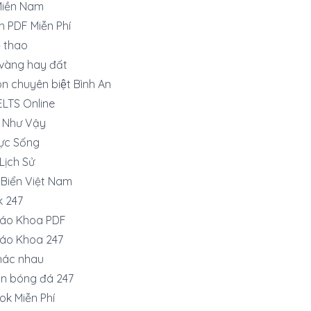
Miền Nam
h PDF Miễn Phí
̉ thao
vàng hay đất
n chuyên biệt Bình An
IELTS Online
o Như Vậy
ực Sống
 Lịch Sử
 Biển Việt Nam
k 247
iáo Khoa PDF
iáo Khoa 247
hác nhau
ận bóng đá 247
ok Miễn Phí