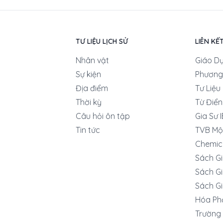
TƯ LIỆU LỊCH SỬ
LIÊN KẾ
Nhân vật
Giáo D
Sự kiện
Phương
Địa điểm
Tư Liệu
Thời kỳ
Từ Điển
Câu hỏi ôn tập
Gia Sư 
Tin tức
TVB Mộ
Chemic
Sách G
Sách Gi
Sách Gi
Hóa Ph
Trường 