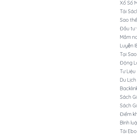
Xổ Số 
Tải Sác
Sao thê
Đầu tư 
Mầm no
Luyện 
Tại Sa
Động L
Tư Liệu
Du Lịch
Backlin
Sách G
Sách G
Điểm k
Bình lu
Tải Ebo