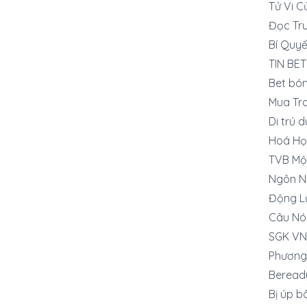
Tử Vi C
Đọc Tru
Bí Quyế
TIN BET
Bet bó
Mua Tra
Di trú 
Hoá Họ
TVB Mộ
Ngôn N
Động L
Câu Nó
SGK VN
Phương
Beread
Bị úp b