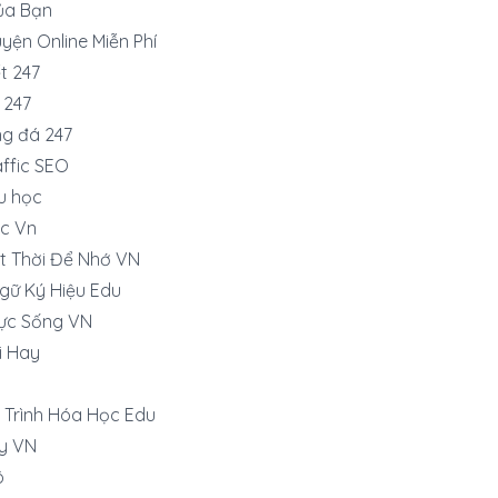
ủa Bạn
yện Online Miễn Phí
t 247
 247
ng đá 247
ffic SEO
du học
c Vn
t Thời Để Nhớ VN
gữ Ký Hiệu Edu
ực Sống VN
i Hay
 Trình Hóa Học Edu
y VN
ô