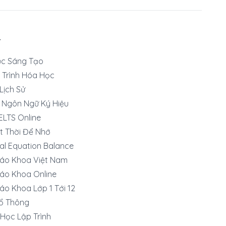
T
ục Sáng Tạo
 Trình Hóa Học
 Lịch Sử
 Ngôn Ngữ Ký Hiệu
IELTS Online
t Thời Để Nhớ
al Equation Balance
iáo Khoa Việt Nam
áo Khoa Online
áo Khoa Lớp 1 Tới 12
ổ Thông
Học Lập Trình