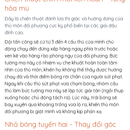
hỏa mù
Đây là chiến thuật đánh lừa thị giác và hướng đứng của
thủ môn đối phương cực kỳ phổ biến tại các giải đấu
đỉnh cao.
Đội tấn công sẽ cử từ 3 đến 4 cầu thủ của mình chủ
động chạy đến đứng xếp hàng ngay phía trước hoặc
xen kẽ vào hàng rào phòng ngự của đối phương. Bức
tường ma này có nhiệm vụ che khuất hoàn toàn tầm
nhìn của thủ môn, khiến họ không thể thấy được hướng
chạy đà và thời điểm bóng rời chân của người sút phạt.
Ngay khi cầu thủ sút phạt vừa chạm bóng, nhóm cầu
thủ làm bức tường ma này sẽ lập tức giải tán (ngồi thụp
xuống hoặc chủ động tách ra). Lúc này, trái bóng sẽ
bay xuyên qua khoảng trống vừa lộ ra, khiến thủ môn
đối phương bị giật mình và không kịp phản xạ.
Nhả bóng tuyến hai - Thay đổi góc