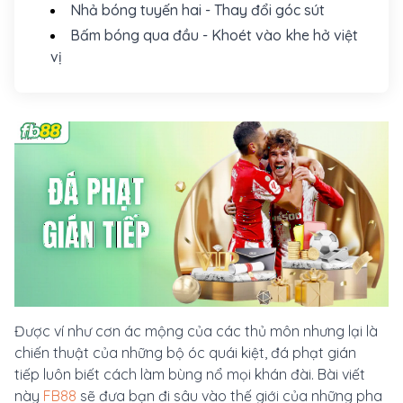
Nhả bóng tuyến hai - Thay đổi góc sút
Bấm bóng qua đầu - Khoét vào khe hở việt
vị
Được ví như cơn ác mộng của các thủ môn nhưng lại là
chiến thuật của những bộ óc quái kiệt,
đá phạt gián
tiếp
luôn biết cách làm bùng nổ mọi khán đài. Bài viết
này
FB88
sẽ đưa bạn đi sâu vào thế giới của những pha