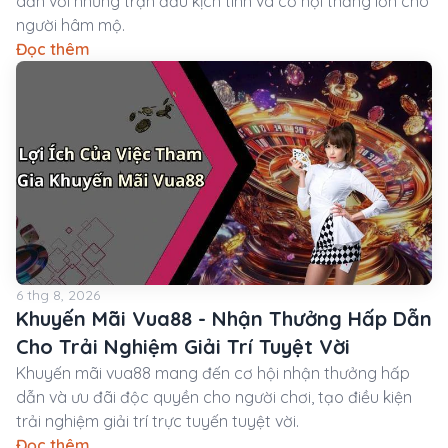
dẫn với những trận đấu kịch tính và cơ hội thắng lớn cho
người hâm mộ.
Đọc thêm
6 thg 8, 2026
Khuyến Mãi Vua88 - Nhận Thưởng Hấp Dẫn
Cho Trải Nghiệm Giải Trí Tuyệt Vời
Khuyến mãi vua88 mang đến cơ hội nhận thưởng hấp
dẫn và ưu đãi độc quyền cho người chơi, tạo điều kiện
trải nghiệm giải trí trực tuyến tuyệt vời.
Đọc thêm