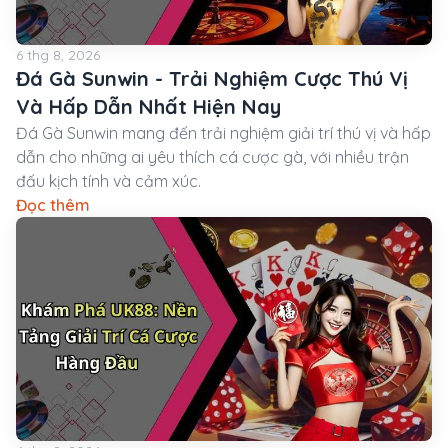
6 thg 8, 2026
Đá Gà Sunwin - Trải Nghiệm Cược Thú Vị
Và Hấp Dẫn Nhất Hiện Nay
Đá Gà Sunwin mang đến trải nghiệm giải trí thú vị và hấp
dẫn cho những ai yêu thích cá cược gà, với nhiều trận
đấu kịch tính và cảm xúc.
Đọc thêm