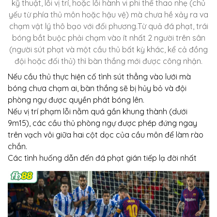
kỹ thuật, lỗi vị trí, hoặc lỗi hành vi phi thể thao nhẹ (chủ
yếu từ phía thủ môn hoặc hậu vệ) mà chưa hề xảy ra va
chạm vật lý thô bạo với đối phương.
Từ quả đá phạt, trái
bóng bắt buộc phải chạm vào ít nhất 2 người trên sân
(người sút phạt và một cầu thủ bất kỳ khác, kể cả đồng
đội hoặc đối thủ) thì bàn thắng mới được công nhận.
Nếu cầu thủ thực hiện cố tình sút thẳng vào lưới mà
bóng chưa chạm ai, bàn thắng sẽ bị hủy bỏ và đội
phòng ngự được quyền phát bóng lên.
Nếu vị trí phạm lỗi nằm quá gần khung thành (dưới
9m15), các cầu thủ phòng ngự được phép đứng ngay
trên vạch vôi giữa hai cột dọc của cầu môn để làm rào
chắn.
Các tình huống dẫn đến đá phạt gián tiếp lạ đời nhất