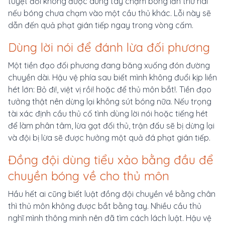
tuyệt đối không được dùng tay chạm bóng lần thứ hai
nếu bóng chưa chạm vào một cầu thủ khác. Lỗi này sẽ
dẫn đến quả phạt gián tiếp ngay trong vòng cấm.
Dùng lời nói để đánh lừa đối phương
Một tiền đạo đối phương đang băng xuống đón đường
chuyền dài. Hậu vệ phía sau biết mình không đuổi kịp liền
hét lớn: Bỏ đi!, việt vị rồi! hoặc để thủ môn bắt!. Tiền đạo
tưởng thật nên dừng lại không sút bóng nữa. Nếu trọng
tài xác định cầu thủ cố tình dùng lời nói hoặc tiếng hét
để làm phân tâm, lừa gạt đối thủ, trận đấu sẽ bị dừng lại
và đội bị lừa sẽ được hưởng một quả đá phạt gián tiếp.
Đồng đội dùng tiểu xảo bằng đầu để
chuyền bóng về cho thủ môn
Hầu hết ai cũng biết luật đồng đội chuyền về bằng chân
thì thủ môn không được bắt bằng tay. Nhiều cầu thủ
nghĩ mình thông minh nên đã tìm cách lách luật. Hậu vệ