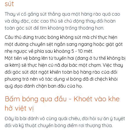
sút
Thay vì cố gắng sút thẳng qua một hàng rào quá cao
và dày đặc, các cao thủ sẽ chủ động thay đổi hoàn
toàn góc sút để tìm khoảng trống thoáng hơn.
Cầu thủ đứng trước bóng không sút mà chỉ thực hiện
một đường chuyền sệt ngắn sang ngang hoặc giật gót
nhẹ ngược về phía sau khoảng 5 - 10 mét.
Một tiền vệ băng lên từ tuyến hai (đang ở tư thế không bị
ai kèm) sẽ thực hiện cú nã đại bác một chạm. Việc thay
đổi góc sút đột ngột khiến toàn bộ hàng rào của đối
phương trở nên vô tác dụng vì bóng đã đi chệch khỏi
quỹ đạo đánh chặn ban đầu của họ.
Bấm bóng qua đầu - Khoét vào khe
hở việt vị
Đây là bài đánh vô cùng quái chiêu, đòi hỏi sự ăn ý tuyệt
đối và kỹ thuật chuyền bóng điểm rơi thượng thừa.