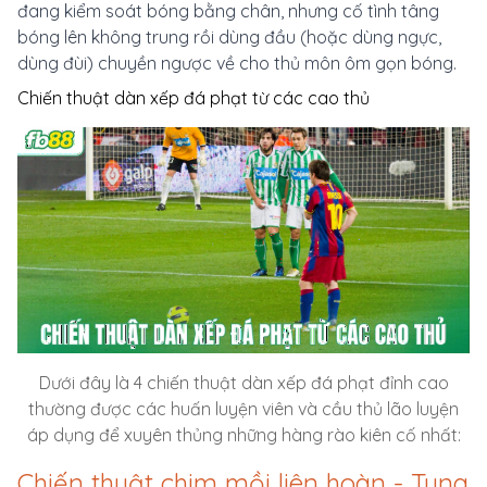
đang kiểm soát bóng bằng chân, nhưng cố tình tâng
bóng lên không trung rồi dùng đầu (hoặc dùng ngực,
dùng đùi) chuyền ngược về cho thủ môn ôm gọn bóng.
Chiến thuật dàn xếp đá phạt từ các cao thủ
Dưới đây là 4 chiến thuật dàn xếp đá phạt đỉnh cao
thường được các huấn luyện viên và cầu thủ lão luyện
áp dụng để xuyên thủng những hàng rào kiên cố nhất:
Chiến thuật chim mồi liên hoàn - Tung