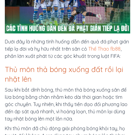
Dưới đây là những tình huống dẫn đến quả đá phạt gián
tiếp lạ đời và hy hữu nhất trên sân cỏ
Thể Thao fb88
,
phần lớn xuất phát từ các góc khuất trong luật FIFA:
Thủ môn thả bóng xuống đất rồi lại
nhặt lên
Sau khi bắt dính bóng, thủ môn thả bóng xuống sân để
lừa bóng bằng chân nhằm kéo dài thời gian hoặc tìm
góc chuyền. Tuy nhiên, khi thấy tiền đạo đối phương lao
đến áp sát quá nhanh, vì hoảng loạn, thủ môn lại dùng
tay nhặt bóng lên một lần nữa.
Khi thủ môn đã chủ động giải phóng bóng khỏi tay, họ