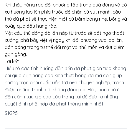
Khi thấy hàng rào đối phương tập trung quá đông và có
xu hướng lao lên phía trước để chặn cú sút mạnh, cầu
thủ đá phạt sẽ thực hiện một cú bấm bóng nhẹ, bổng và
xoáy qua đầu hàng rào.
Một cầu thủ đồng đội ẩn nấp từ trước sẽ bất ngờ thoát
xuống, phá bẫy việt vị ngay khi đối phương vừa lao lên,
đón bóng trong tư thế đối mặt với thủ môn và dứt điểm
gọn gàng.
Lời kết
Hiểu rõ các tình huống dẫn đến
đá phạt gián tiếp
không
chỉ giúp bạn nâng cao kiến thức bóng đá mà còn giúp
những trận phủi cuối tuần trở nên chuyên nghiệp, tránh
được những tranh cãi không đáng có. Hãy luôn chú ý
đến cánh tay giơ cao của trọng tài để đưa ra những
quyết định phối hợp đá phạt thông minh nhất!
S1GP5