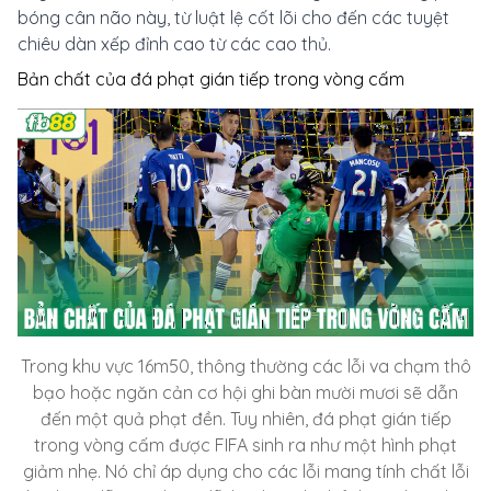
bóng cân não này, từ luật lệ cốt lõi cho đến các tuyệt
chiêu dàn xếp đỉnh cao từ các cao thủ.
Bản chất của đá phạt gián tiếp trong vòng cấm
Trong khu vực 16m50, thông thường các lỗi va chạm thô
bạo hoặc ngăn cản cơ hội ghi bàn mười mươi sẽ dẫn
đến một quả phạt đền. Tuy nhiên, đá phạt gián tiếp
trong vòng cấm được FIFA sinh ra như một hình phạt
giảm nhẹ. Nó chỉ áp dụng cho các lỗi mang tính chất lỗi