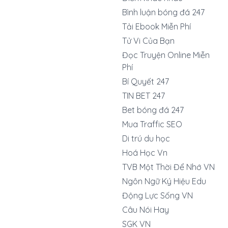
Bình luận bóng đá 247
Tải Ebook Miễn Phí
Tử Vi Của Bạn
Đọc Truyện Online Miễn
Phí
Bí Quyết 247
TIN BET 247
Bet bóng đá 247
Mua Traffic SEO
Di trú du học
Hoá Học Vn
TVB Một Thời Để Nhớ VN
Ngôn Ngữ Ký Hiệu Edu
Động Lực Sống VN
Câu Nói Hay
SGK VN