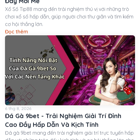
Đầy Mới Mẻ
Xổ Số Tip88 mang đến trải nghiệm thú vị với những trò
chơi xổ số hấp dẫn, giúp người chơi thư giãn và tìm kiếm
cơ hội thắng lớn.
Đọc thêm
6 thg 8, 2026
Đá Gà 9bet - Trải Nghiệm Giải Trí Đỉnh
Cao Đầy Hấp Dẫn Và Kịch Tính
Đá gà 9bet mang đến trải nghiệm giải trí trực tuyến hấp