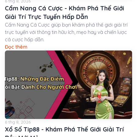
6 thg 8, 2026
Cẩm Nang Cá Cược - Khám Phá Thế Giới
Giải Trí Trực Tuyến Hấp Dẫn
Cẩm Nang Cá Cược giúp bạn khám phá thế giới giải trí
trực tuyến với thông tin hữu ích, mẹo hay và chiến lược
cá cược hấp dẫn.
Đọc thêm
6 thg 8, 2026
Xổ Số Tip88 - Khám Phá Thế Giới Giải Trí