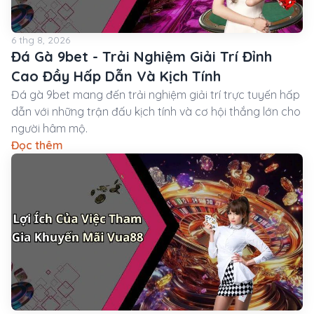
6 thg 8, 2026
Đá Gà 9bet - Trải Nghiệm Giải Trí Đỉnh
Cao Đầy Hấp Dẫn Và Kịch Tính
Đá gà 9bet mang đến trải nghiệm giải trí trực tuyến hấp
dẫn với những trận đấu kịch tính và cơ hội thắng lớn cho
người hâm mộ.
Đọc thêm