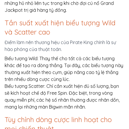
những hũ nhỏ liên tục trong khi chờ đợi cú nổ Grand
Jackpot trị giá hàng tỷ đồng.
Tần suất xuất hiện biểu tượng Wild
và Scatter cao
Điểm làm nên thương hiệu của Pirate King chính là sự
hào phóng của thuật toán.
Biểu tượng Wild: Thay thế cho tất cả các biểu tượng
khác để tạo ra dòng thắng. Tại đây, các biểu tượng này
thường xuất hiện theo cụm, giúp nâng cao tỷ lệ thắng
trên nhiều dòng cược cùng lúc.
Biểu tượng Scatter: Chỉ cần xuất hiện đủ số lượng, bạn
sẽ kích hoạt chế độ Free Spin. Đặc biệt, trong vòng
quay miễn phí, các hệ số nhân thường được nhân dồn,
mang lại những màn Bigwin mãn nhãn.
Tùy chỉnh dòng cược linh hoạt cho
mọi chiến thuật