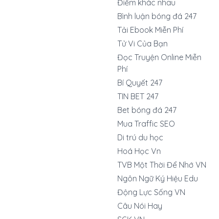
Điểm khác nhau
Bình luận bóng đá 247
Tải Ebook Miễn Phí
Tử Vi Của Bạn
Đọc Truyện Online Miễn
Phí
Bí Quyết 247
TIN BET 247
Bet bóng đá 247
Mua Traffic SEO
Di trú du học
Hoá Học Vn
TVB Một Thời Để Nhớ VN
Ngôn Ngữ Ký Hiệu Edu
Động Lực Sống VN
Câu Nói Hay