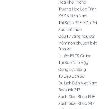
Hóa Phổ Thông
Trường Học Lập Trình
Xổ Số Miền Nam
Tải Sách PDF Miễn Phí
Sao thể thao
Đầu tư vàng hay đất
Mầm non chuyên biệt
Bình An
Luyện IELTS Online
Tại Sao Như Vậy
Động Lực Sống
Tư Liệu Lịch Sử
Du Lịch Biển Việt Nam
Backlink 247
Sách Giáo Khoa PDF
Sách Giáo Khoa 247