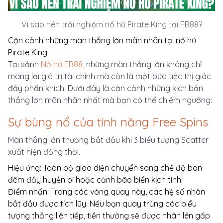
Vì sao nên trải nghiệm nổ hũ Pirate King tại FB88?
Cận cảnh những màn thắng lớn mãn nhãn tại nổ hũ
Pirate King
Tại sảnh
Nổ hũ FB88
, những màn thắng lớn không chỉ
mang lại giá trị tài chính mà còn là một bữa tiệc thị giác
đầy phấn khích. Dưới đây là cận cảnh những kịch bản
thắng lớn mãn nhãn nhất mà bạn có thể chiêm ngưỡng:
Sự bùng nổ của tính năng Free Spins
Màn thắng lớn thường bắt đầu khi 3 biểu tượng Scatter
xuất hiện đồng thời.
Hiệu ứng: Toàn bộ giao diện chuyển sang chế độ ban
đêm đầy huyền bí hoặc cảnh bão biển kịch tính.
Điểm nhấn: Trong các vòng quay này, các hệ số nhân
bắt đầu được tích lũy. Nếu bạn quay trúng các biểu
tượng thắng liên tiếp, tiền thưởng sẽ được nhân lên gấp