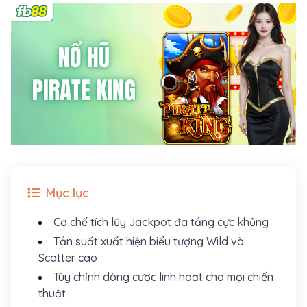
Mục lục:
Cơ chế tích lũy Jackpot đa tầng cực khủng
Tần suất xuất hiện biểu tượng Wild và
Scatter cao
Tùy chỉnh dòng cược linh hoạt cho mọi chiến
thuật