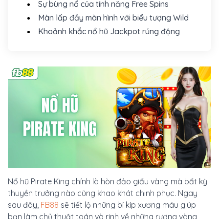
Sự bùng nổ của tính năng Free Spins
Màn lấp đầy màn hình với biểu tượng Wild
Khoảnh khắc nổ hũ Jackpot rúng động
Nổ hũ Pirate King
chính là hòn đảo giấu vàng mà bất kỳ
thuyền trưởng nào cũng khao khát chinh phục. Ngay
sau đây,
FB88
sẽ tiết lộ những bí kíp xương máu giúp
bạn làm chủ thuật toán và rinh về những rương vàng