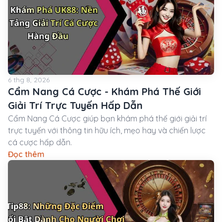
6 thg 8, 2026
Cẩm Nang Cá Cược - Khám Phá Thế Giới
Giải Trí Trực Tuyến Hấp Dẫn
Cẩm Nang Cá Cược giúp bạn khám phá thế giới giải trí
trực tuyến với thông tin hữu ích, mẹo hay và chiến lược
cá cược hấp dẫn.
Đọc thêm