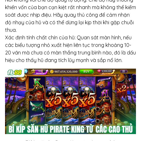
khiến vốn của bạn cạn kiệt rất nhanh mà không thể kiểm
soát được nhịp điệu. Hãy quay thủ công để cảm nhận
độ nhạy của hũ và có thể dừng lại kịp thời khi gặp chuỗi
thua.
Xác định tính chất chín của hũ: Quan sát màn hình, nếu
các biểu tượng nhỏ xuất hiện liên tục trong khoảng 10-
20 ván mà chưa có màn thắng trung bình nào, đó là dấu
hiệu cho thấy hũ đang tích lũy mạnh và sắp nổ lớn.