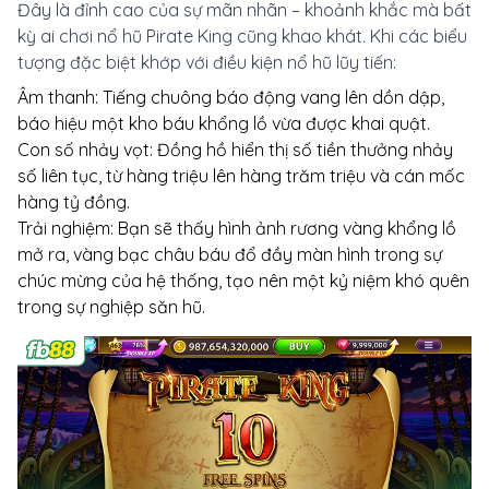
Đây là đỉnh cao của sự mãn nhãn – khoảnh khắc mà bất
kỳ ai chơi nổ hũ Pirate King cũng khao khát. Khi các biểu
tượng đặc biệt khớp với điều kiện nổ hũ lũy tiến:
Âm thanh: Tiếng chuông báo động vang lên dồn dập,
báo hiệu một kho báu khổng lồ vừa được khai quật.
Con số nhảy vọt: Đồng hồ hiển thị số tiền thưởng nhảy
số liên tục, từ hàng triệu lên hàng trăm triệu và cán mốc
hàng tỷ đồng.
Trải nghiệm: Bạn sẽ thấy hình ảnh rương vàng khổng lồ
mở ra, vàng bạc châu báu đổ đầy màn hình trong sự
chúc mừng của hệ thống, tạo nên một kỷ niệm khó quên
trong sự nghiệp săn hũ.