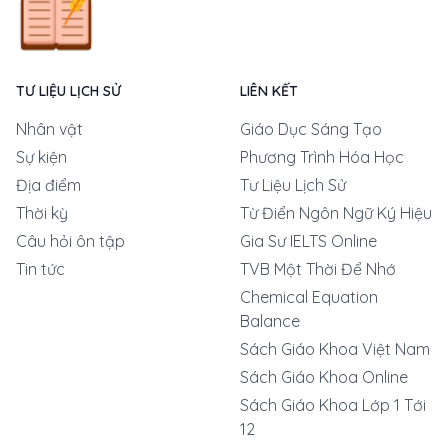
TƯ LIỆU LỊCH SỬ
LIÊN KẾT
Nhân vật
Giáo Dục Sáng Tạo
Sự kiện
Phương Trình Hóa Học
Địa điểm
Tư Liệu Lịch Sử
Thời kỳ
Từ Điển Ngôn Ngữ Ký Hiệu
Câu hỏi ôn tập
Gia Sư IELTS Online
Tin tức
TVB Một Thời Để Nhớ
Chemical Equation
Balance
Sách Giáo Khoa Việt Nam
Sách Giáo Khoa Online
Sách Giáo Khoa Lớp 1 Tới
12