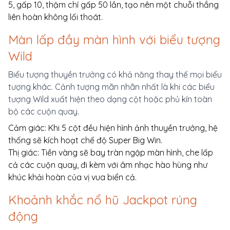
5, gấp 10, thậm chí gấp 50 lần, tạo nên một chuỗi thắng
liên hoàn không lối thoát.
Màn lấp đầy màn hình với biểu tượng
Wild
Biểu tượng thuyền trưởng có khả năng thay thế mọi biểu
tượng khác. Cảnh tượng mãn nhãn nhất là khi các biểu
tượng Wild xuất hiện theo dạng cột hoặc phủ kín toàn
bộ các cuộn quay.
Cảm giác: Khi 5 cột đều hiện hình ảnh thuyền trưởng, hệ
thống sẽ kích hoạt chế độ Super Big Win.
Thị giác: Tiền vàng sẽ bay tràn ngập màn hình, che lấp
cả các cuộn quay, đi kèm với âm nhạc hào hùng như
khúc khải hoàn của vị vua biển cả.
Khoảnh khắc nổ hũ Jackpot rúng
động