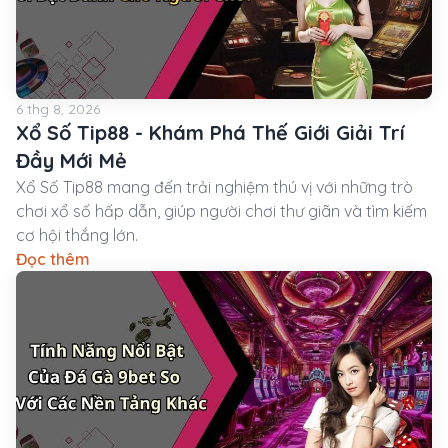
6 thg 8, 2026
Xổ Số Tip88 - Khám Phá Thế Giới Giải Trí
Đầy Mới Mẻ
Xổ Số Tip88 mang đến trải nghiệm thú vị với những trò
chơi xổ số hấp dẫn, giúp người chơi thư giãn và tìm kiếm
cơ hội thắng lớn.
Đọc thêm