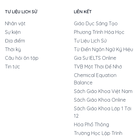
TƯ LIỆU LỊCH SỬ
LIÊN KẾT
Nhân vật
Giáo Dục Sáng Tạo
Sự kiện
Phương Trình Hóa Học
Địa điểm
Tư Liệu Lịch Sử
Thời kỳ
Từ Điển Ngôn Ngữ Ký Hiệu
Câu hỏi ôn tập
Gia Sư IELTS Online
Tin tức
TVB Một Thời Để Nhớ
Chemical Equation
Balance
Sách Giáo Khoa Việt Nam
Sách Giáo Khoa Online
Sách Giáo Khoa Lớp 1 Tới
12
Hóa Phổ Thông
Trường Học Lập Trình