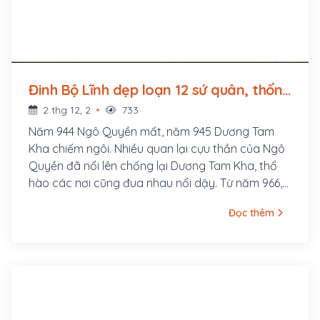
Đinh Bộ Lĩnh dẹp loạn 12 sứ quân, thống
nhất đất nước, lên ngôi vua (968 - ?)
2 thg 12, 2
733
Năm 944 Ngô Quyền mất, năm 945 Dương Tam
Kha chiếm ngôi. Nhiều quan lại cựu thần của Ngô
Quyền đã nổi lên chống lại Dương Tam Kha, thổ
hào các nơi cũng đua nhau nổi dậy. Từ năm 966,
hình thành đầy đủ 12 sứ quân chiếm giữ các địa
Đọc thêm
phương. Trong hoàn cảnh nói trên, Đinh Bộ Lĩnh
đã liên kết với sứ quân Trần Lãm, chiêu dụ được sứ
quân Phạm Bạch Hổ, tiến đánh các sứ quân khác.