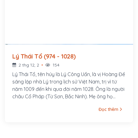
Lý Thái Tổ (974 - 1028)
2 thg 12, 2
154
Lý Thái Tổ, tên húy là Lý Công Uẩn, là vị Hoàng Đế
sáng lập nhà Lý trong lịch sử Việt Nam, trị vì từ
năm 1009 đến khi qua đời năm 1028. Ông là người
châu Cổ Pháp (Từ Sơn, Bắc Ninh). Mẹ ông họ
Phạm. Khi lên ba tuổi, mẹ ông đem ông cho Lý
Đọc thêm
Khánh Văn, sư chùa Cổ Pháp làm con nuôi và đi
tu từ đó. Đến bảy tuổi, ông được cha nuôi là Lý
Khánh Văn gửi cho một người bạn - thiền sư nổi
tiếng là Vạn Hạnh.