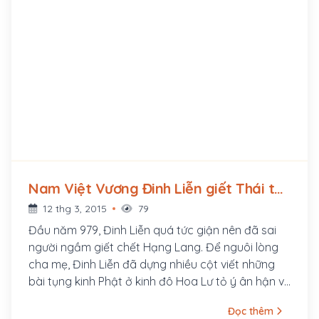
Nam Việt Vương Đinh Liễn giết Thái tử
Hạng Lang (979 - ?)
12 thg 3, 2015
79
Đầu năm 979, Đinh Liễn quá tức giận nên đã sai
người ngầm giết chết Hạng Lang. Để nguôi lòng
cha mẹ, Đinh Liễn đã dựng nhiều cột viết những
bài tụng kinh Phật ở kinh đô Hoa Lư tỏ ý ân hận vì
việc này
Đọc thêm