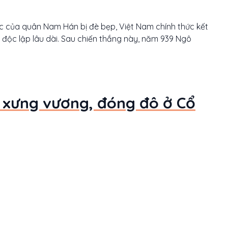
 của quân Nam Hán bị đè bẹp, Việt Nam chính thức kết
ì độc lập lâu dài. Sau chiến thắng này, năm 939 Ngô
 xưng vương, đóng đô ở Cổ