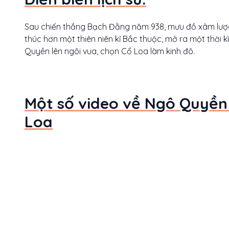
Sau chiến thắng Bạch Đằng năm 938, mưu đồ xâm lược
thúc hơn một thiên niên kỉ Bắc thuộc, mở ra một thời k
Quyền lên ngôi vua, chọn Cổ Loa làm kinh đô.
Một số video về Ngô Quyền
Loa