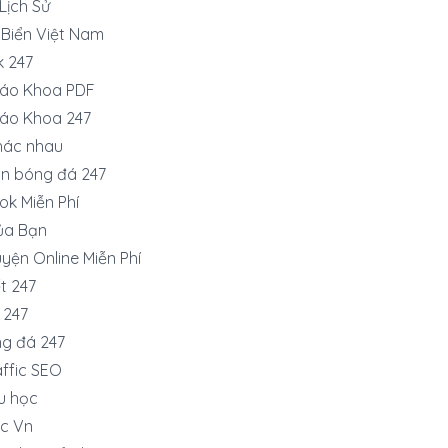
 Lịch Sử
 Biển Việt Nam
k 247
iáo Khoa PDF
iáo Khoa 247
hác nhau
ận bóng đá 247
ok Miễn Phí
ủa Bạn
yện Online Miễn Phí
t 247
 247
ng đá 247
ffic SEO
du học
c Vn