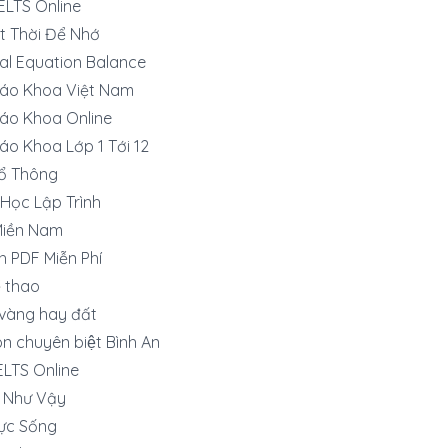
IELTS Online
t Thời Để Nhớ
al Equation Balance
iáo Khoa Việt Nam
áo Khoa Online
áo Khoa Lớp 1 Tới 12
ổ Thông
Học Lập Trình
Miền Nam
h PDF Miễn Phí
̉ thao
vàng hay đất
n chuyên biệt Bình An
IELTS Online
o Như Vậy
ực Sống