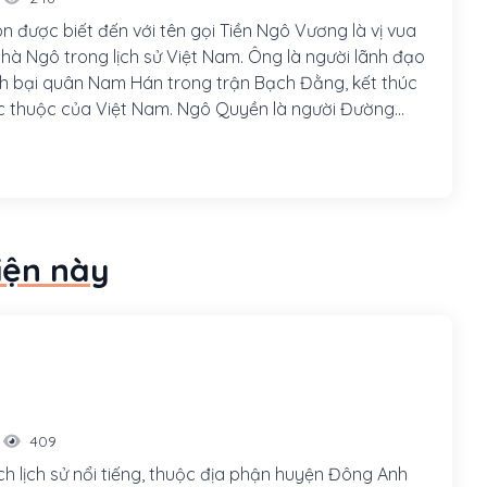
 được biết đến với tên gọi Tiền Ngô Vương là vị vua
nhà Ngô trong lịch sử Việt Nam. Ông là người lãnh đạo
 bại quân Nam Hán trong trận Bạch Đằng, kết thúc
a Việt Nam. Ngô Quyền là người Đường
 Hà Nội), cha là Ngô Mân, làm châu mục Đường Lâm.
có sức khỏe, chí lớn, mưu cao, có nhiều công lao được
hệ tin tưởng và gả con gái cho.
iện này
409
ích lịch sử nổi tiếng, thuộc địa phận huyện Đông Anh