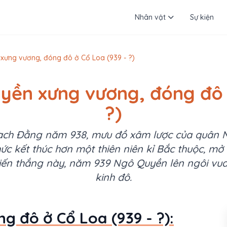
Nhân vật
Sự kiện
xưng vương, đóng đô ở Cổ Loa (939 - ?)
yền xưng vương, đóng đô 
?)
ạch Đằng năm 938, mưu đồ xâm lược của quân 
ức kết thúc hơn một thiên niên kỉ Bắc thuộc, mở 
chiến thắng này, năm 939 Ngô Quyền lên ngôi vu
kinh đô.
 đô ở Cổ Loa (939 - ?):