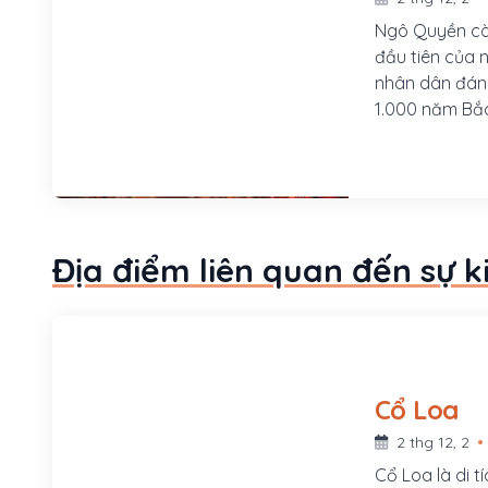
Ngô Quyền còn
đầu tiên của 
nhân dân đánh
1.000 năm Bắc thuộc củ
Lâm (Sơn Tây,
Ông là người 
Dương Đình Ng
Địa điểm liên quan đến sự k
Cổ Loa
2 thg 12, 2
Cổ Loa là di t