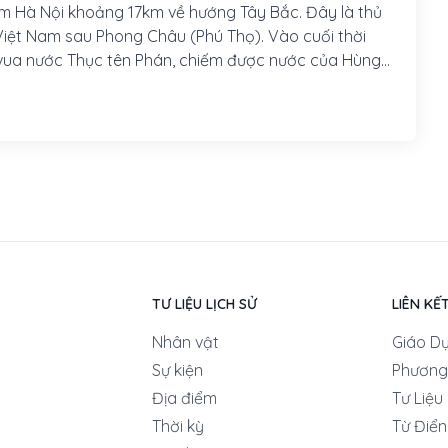
m Hà Nội khoảng 17km về hướng Tây Bắc. Đây là thủ
Việt Nam sau Phong Châu (Phú Thọ). Vào cuối thời
vua nước Thục tên Phán, chiếm được nước của Hùng
ớc Âu Lạc, xưng là An Dương Vương, đóng đô ở
Cổ Loa ngày nay). Sau đó ông cho xây dựng một khu
người sau gọi là Loa thành hay thành Cổ Loa. Khu
 một khu thành đất đồ sộ với 3 vòng thành, chiều dài
cộng hơn 16 cây số. Đây cũng là kinh đô từ
 thuộc triều đại Ngô Quyền, triều đại gắn liền với
ển hách trên sông Bạch Đằng, đánh bại quân xâm
.
TƯ LIỆU LỊCH SỬ
LIÊN KẾ
Nhân vật
Giáo D
Sự kiện
Phương
Địa điểm
Tư Liệu
Thời kỳ
Từ Điển