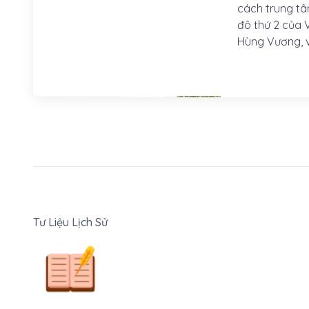
cách trung tâ
đô thứ 2 của 
Hùng Vương, 
Vương, lập nư
Phong Khuê (
thành lớn mà 
vực Cổ Loa là
cả 3 vòng thành tổng 
năm 939 đến 965
chiến công hi
lược Nam Hán
Tư Liệu Lịch Sử