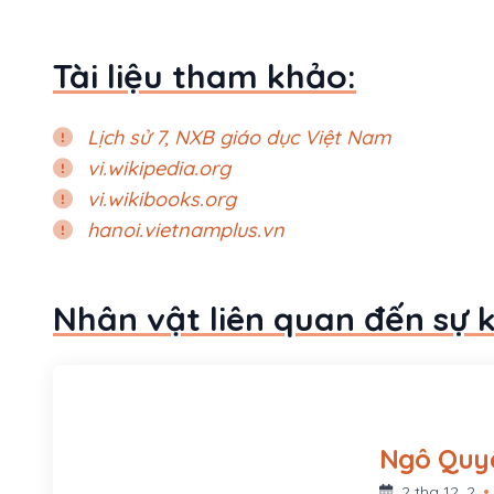
Tài liệu tham khảo:
Lịch sử 7, NXB giáo dục Việt Nam
vi.wikipedia.org
vi.wikibooks.org
hanoi.vietnamplus.vn
Nhân vật liên quan đến sự 
2 thg 12, 2