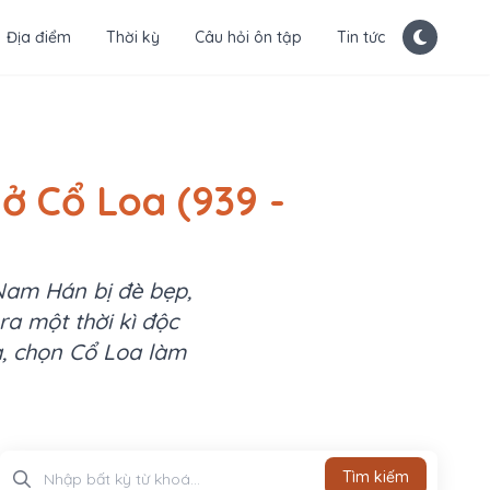
Địa điểm
Thời kỳ
Câu hỏi ôn tập
Tin tức
ở Cổ Loa (939 -
Nam Hán bị đè bẹp,
ra một thời kì độc
a, chọn Cổ Loa làm
Tìm kiếm
Tìm kiếm