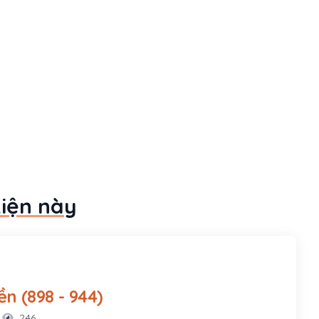
kiện này
Ngô Quyền (898 - 944)
246