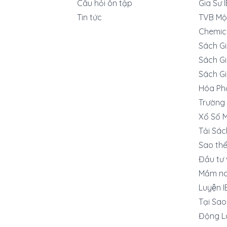
Câu hỏi ôn tập
Gia Sư 
Tin tức
TVB Mộ
Chemic
Sách G
Sách Gi
Sách Gi
Hóa Ph
Trường 
Xổ Số 
Tải Sác
Sao thê
Đầu tư 
Mầm no
Luyện 
Tại Sa
Động L