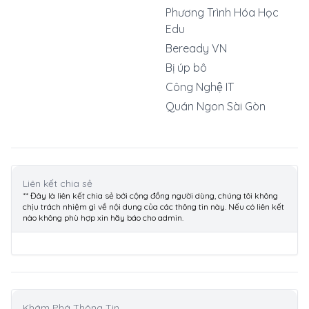
Phương Trình Hóa Học
Edu
Beready VN
Bị úp bô
Công Nghệ IT
Quán Ngon Sài Gòn
Liên kết chia sẻ
** Đây là liên kết chia sẻ bới cộng đồng người dùng, chúng tôi không
chịu trách nhiệm gì về nội dung của các thông tin này. Nếu có liên kết
nào không phù hợp xin hãy báo cho admin.
Khám Phá Thông Tin