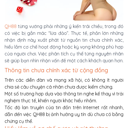
QH88
từng vướng phải những ý kiến trái chiều, trong đó
có việc bị gắn mác “lừa đảo”. Thực tế, phần lớn những
nhận định này xuất phát từ nguồn tin chưa chính xác,
hiểu lầm cơ chế hoạt động hoặc kỳ vọng không phù hợp
của người chơi. Việc phân tích cụ thể từng nguyên nhân
sẽ giúp bạn nhìn nhận vấn đề một cách khách quan hơn.
Thông tin chưa chính xác từ cộng đồng
Trên các diễn đàn và mạng xã hội, có không ít người
chia sẻ câu chuyện cá nhân chưa được kiểm chứng.
Một số trường hợp dựa vào thông tin nghe kể thay vì trải
nghiệm thực tế, khiến người khác hiểu nhầm.
Tốc độ lan truyền của tin đồn trên Internet rất nhanh,
dẫn đến việc QH88 bị ảnh hưởng uy tín dù chưa có bằng
chứng cụ thể.