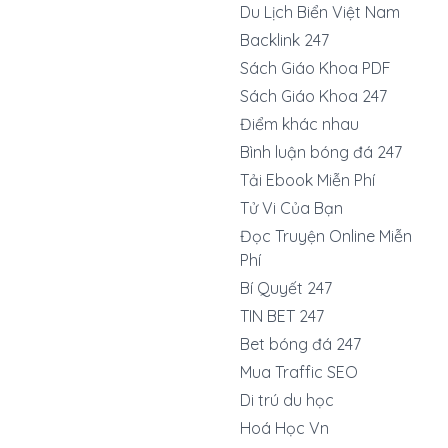
Du Lịch Biển Việt Nam
Backlink 247
Sách Giáo Khoa PDF
Sách Giáo Khoa 247
Điểm khác nhau
Bình luận bóng đá 247
Tải Ebook Miễn Phí
Tử Vi Của Bạn
Đọc Truyện Online Miễn
Phí
Bí Quyết 247
TIN BET 247
Bet bóng đá 247
Mua Traffic SEO
Di trú du học
Hoá Học Vn