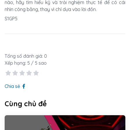
nào, hãy tìm hiểu kỹ và trải nghiệm thực tế để có cái
nhìn công bằng, thay vì chỉ dựa vào lời đồn.
S1GP5
Tổng số đánh giá:
0
Xếp hạng:
5
/ 5 sao
Chia sẻ
Cùng chủ đề