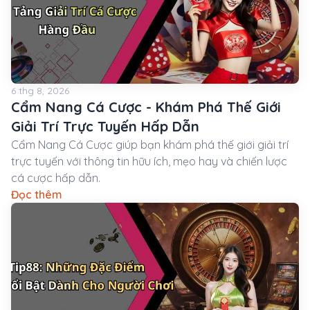
6 thg 8, 2026
Cẩm Nang Cá Cược - Khám Phá Thế Giới
Giải Trí Trực Tuyến Hấp Dẫn
Cẩm Nang Cá Cược giúp bạn khám phá thế giới giải trí
trực tuyến với thông tin hữu ích, mẹo hay và chiến lược
cá cược hấp dẫn.
Đọc thêm