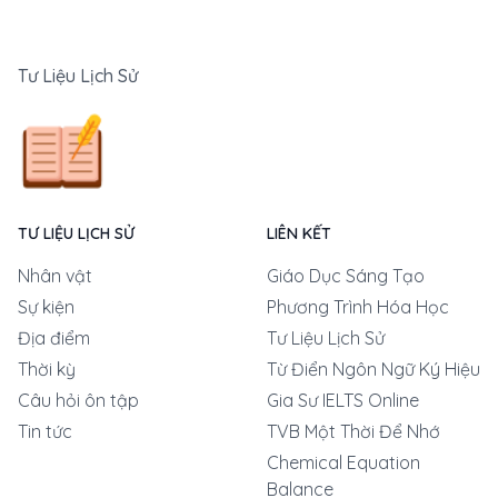
Tư Liệu Lịch Sử
TƯ LIỆU LỊCH SỬ
LIÊN KẾT
Nhân vật
Giáo Dục Sáng Tạo
Sự kiện
Phương Trình Hóa Học
Địa điểm
Tư Liệu Lịch Sử
Thời kỳ
Từ Điển Ngôn Ngữ Ký Hiệu
Câu hỏi ôn tập
Gia Sư IELTS Online
Tin tức
TVB Một Thời Để Nhớ
Chemical Equation
Balance