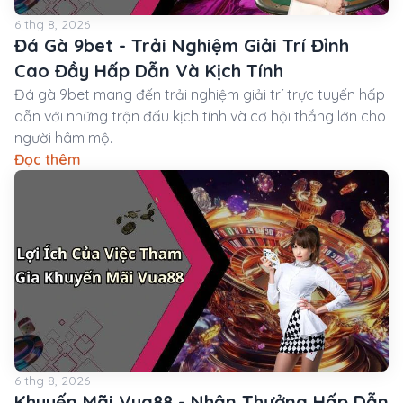
6 thg 8, 2026
Đá Gà 9bet - Trải Nghiệm Giải Trí Đỉnh
Cao Đầy Hấp Dẫn Và Kịch Tính
Đá gà 9bet mang đến trải nghiệm giải trí trực tuyến hấp
dẫn với những trận đấu kịch tính và cơ hội thắng lớn cho
người hâm mộ.
Đọc thêm
6 thg 8, 2026
Khuyến Mãi Vua88 - Nhận Thưởng Hấp Dẫn