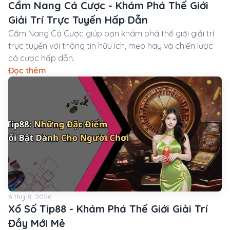
Cẩm Nang Cá Cược - Khám Phá Thế Giới
Giải Trí Trực Tuyến Hấp Dẫn
Cẩm Nang Cá Cược giúp bạn khám phá thế giới giải trí
trực tuyến với thông tin hữu ích, mẹo hay và chiến lược
cá cược hấp dẫn.
Đọc thêm
6 thg 8, 2026
Xổ Số Tip88 - Khám Phá Thế Giới Giải Trí
Đầy Mới Mẻ