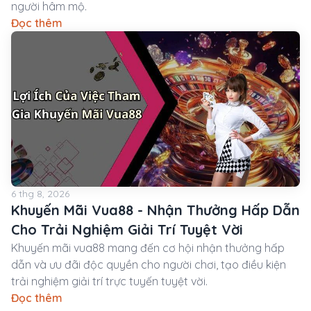
người hâm mộ.
Đọc thêm
6 thg 8, 2026
Khuyến Mãi Vua88 - Nhận Thưởng Hấp Dẫn
Cho Trải Nghiệm Giải Trí Tuyệt Vời
Khuyến mãi vua88 mang đến cơ hội nhận thưởng hấp
dẫn và ưu đãi độc quyền cho người chơi, tạo điều kiện
trải nghiệm giải trí trực tuyến tuyệt vời.
Đọc thêm