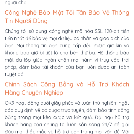
người chơi.
Công Nghệ Bảo Mật Tối Tân Bảo Vệ Thông
Tin Người Dùng
Chúng tôi sử dụng công nghệ mã hóa SSL 128-bit tiên
tiến nhất để bảo vệ mọi dữ liệu cá nhân và giao dịch của
bạn. Mọi thông tin bạn cung cấp đều được giữ kín và
không bao giờ bị tiết lộ cho bên thứ ba. Hệ thống bảo
mật đa lớp giúp ngăn chặn mọi hành vi truy cập trái
phép, đảm bảo tài khoản của bạn luôn được an toàn
tuyệt đối.
Chính Sách Công Bằng và Hỗ Trợ Khách
Hàng Chuyên Nghiệp
OK9 hoạt động dưới giấy phép và tuân thủ nghiêm ngặt
các quy định về cá cược trực tuyến, đảm bảo tính công
bằng trong mọi kèo cược và kết quả. Đội ngũ hỗ trợ
khách hàng của chúng tôi luôn sẵn sàng 24/7 để giải
đáp mọi thắc mắc và hỗ trợ bạn trong mọi vấn đề. Với