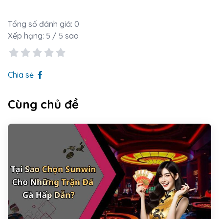
Tổng số đánh giá:
0
Xếp hạng:
5
/ 5 sao
Chia sẻ
Cùng chủ đề