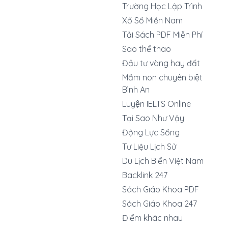
Trường Học Lập Trình
Xổ Số Miền Nam
Tải Sách PDF Miễn Phí
Sao thể thao
Đầu tư vàng hay đất
Mầm non chuyên biệt
Bình An
Luyện IELTS Online
Tại Sao Như Vậy
Động Lực Sống
Tư Liệu Lịch Sử
Du Lịch Biển Việt Nam
Backlink 247
Sách Giáo Khoa PDF
Sách Giáo Khoa 247
Điểm khác nhau