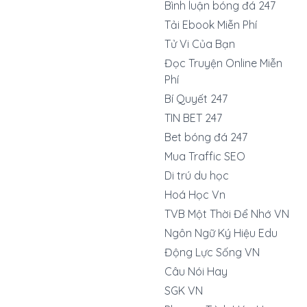
Bình luận bóng đá 247
Tải Ebook Miễn Phí
Tử Vi Của Bạn
Đọc Truyện Online Miễn
Phí
Bí Quyết 247
TIN BET 247
Bet bóng đá 247
Mua Traffic SEO
Di trú du học
Hoá Học Vn
TVB Một Thời Để Nhớ VN
Ngôn Ngữ Ký Hiệu Edu
Động Lực Sống VN
Câu Nói Hay
SGK VN