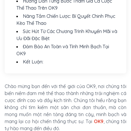
Hướng Dẫn Từng Bước Tham Gia Cá Cược
Thể Thao Trên OK9
Nâng Tầm Chiến Lược: Bí Quyết Chinh Phục
Kèo Thể Thao
Sức Hút Từ Các Chương Trình Khuyến Mãi và
Ưu Đãi Đặc Biệt
Đảm Bảo An Toàn và Tính Minh Bạch Tại
OK9
Kết Luận:
Chào mừng bạn đến với thế giới của OK9, nơi chúng tôi
biến niềm đam mê thể thao thành những trải nghiệm cá
cược đỉnh cao và đầy kịch tính. Chúng tôi hiểu rằng bạn
không chỉ tìm kiếm một sân chơi đơn thuần, mà còn
mong muốn một nền tảng đáng tin cậy, minh bạch và
mang lại cơ hội chiến thắng thực sự. Tại
OK9
, chúng tôi
tự hào mang đến điều đó.