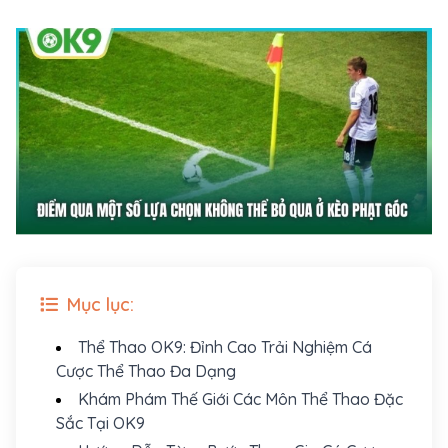
Mục lục:
Thể Thao OK9: Đỉnh Cao Trải Nghiệm Cá
Cược Thể Thao Đa Dạng
Khám Phám Thế Giới Các Môn Thể Thao Đặc
Sắc Tại OK9