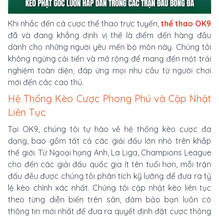
Khi nhắc đến cá cược thể thao trực tuyến,
thể thao OK9
đã và đang khẳng định vị thế là điểm đến hàng đầu
dành cho những người yêu mến bộ môn này. Chúng tôi
không ngừng cải tiến và mở rộng để mang đến một trải
nghiệm toàn diện, đáp ứng mọi nhu cầu từ người chơi
mới đến các cao thủ.
Hệ Thống Kèo Cược Phong Phú và Cập Nhật
Liên Tục
Tại OK9, chúng tôi tự hào về hệ thống kèo cược đa
dạng, bao gồm tất cả các giải đấu lớn nhỏ trên khắp
thế giới. Từ Ngoại hạng Anh, La Liga, Champions League
cho đến các giải đấu quốc gia ít tên tuổi hơn, mỗi trận
đấu đều được chúng tôi phân tích kỹ lưỡng để đưa ra tỷ
lệ kèo chính xác nhất. Chúng tôi cập nhật kèo liên tục
theo từng diễn biến trên sân, đảm bảo bạn luôn có
thông tin mới nhất để đưa ra quyết định đặt cược thông